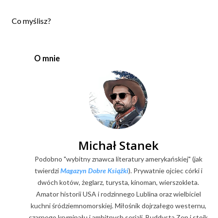
P
Co myślisz?
r
z
e
O mnie
ś
l
i
j
k
o
m
e
Michał Stanek
n
Podobno "wybitny znawca literatury amerykańskiej" (jak
t
a
twierdzi
Magazyn Dobre Książki
). Prywatnie ojciec córki i
r
dwóch kotów, żeglarz, turysta, kinoman, wierszokleta.
z
Amator historii USA i rodzinnego Lublina oraz wielbiciel
kuchni śródziemnomorskiej. Miłośnik dojrzałego westernu,
czarnego kryminału i ambitnych seriali. Buddysta Zen i stoik