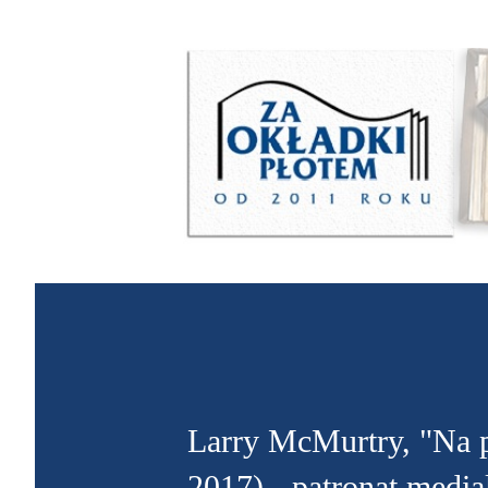
Larry McMurtry, "Na 
2017) - patronat media