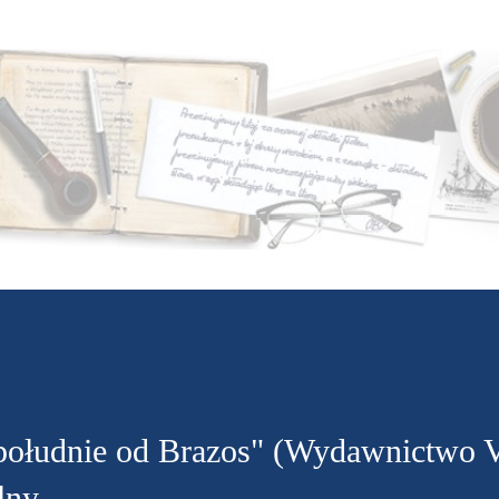
Przejdź do głównej zawartości
południe od Brazos" (Wydawnictwo V
lny