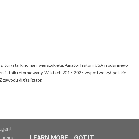
rz, turysta, kinoman, wierszokleta. Amator historii USA i rodzinnego
 Zen i stoik reformowany. W latach 2017-2025 współtworzył polskie
 zawodu digitalizator.
-agent
LEARN MORE
GOT IT
e usage