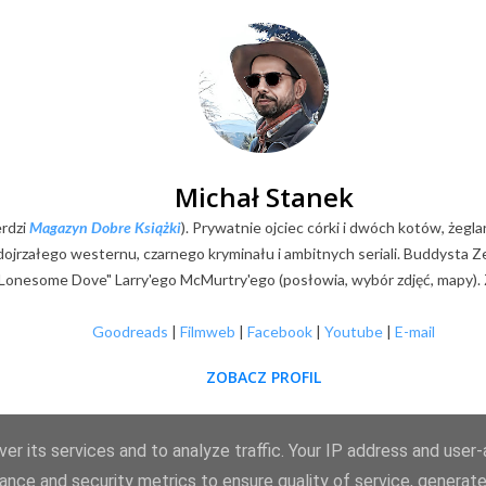
Michał Stanek
erdzi
Magazyn Dobre Książki
). Prywatnie ojciec córki i dwóch kotów, żegla
k dojrzałego westernu, czarnego kryminału i ambitnych seriali. Buddysta
Lonesome Dove" Larry'ego McMurtry'ego (posłowia, wybór zdjęć, mapy). Z
Goodreads
|
Filmweb
|
Facebook
|
Youtube
|
E-mail
ZOBACZ PROFIL
er its services and to analyze traffic. Your IP address and user
Obsługiwane przez usługę Blogger
ance and security metrics to ensure quality of service, generat