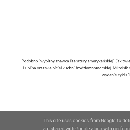
Podobno "wybitny znawca literatury amerykańskiej" (jak twi
Lublina oraz wielbiciel kuchni śródziemnomorskiej. Miłośni
wydanie cyklu "
This site uses cookies from Google to deliv
are shared with Google along with perform