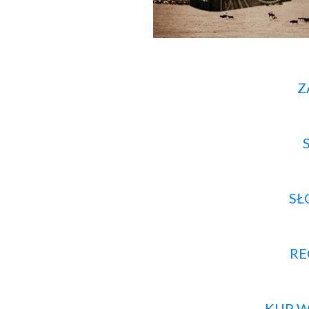
S
RE
KUP W