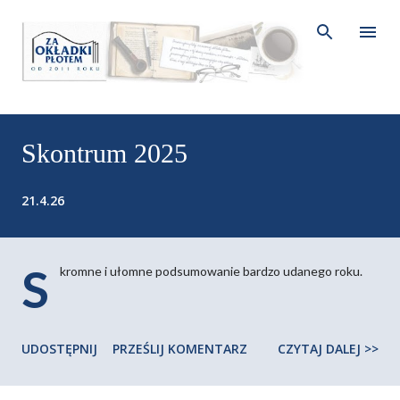
Przejdź do głównej zawartości
P
o
Skontrum 2025
s
t
21.4.26
y
S
kromne i ułomne podsumowanie bardzo udanego roku.
UDOSTĘPNIJ
PRZEŚLIJ KOMENTARZ
CZYTAJ DALEJ >>