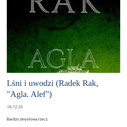
Lśni i uwodzi (Radek Rak,
"Agla. Alef")
18.12.25
Bardzo zmysłowa rzecz.