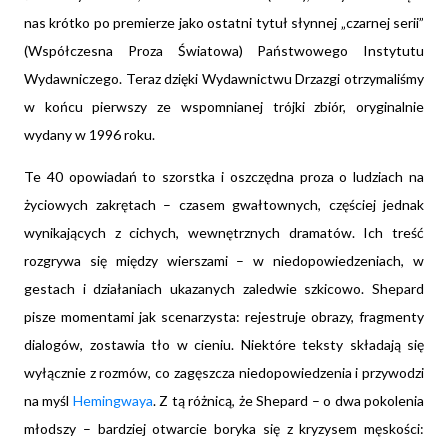
nas krótko po premierze jako ostatni tytuł słynnej „czarnej serii”
(Współczesna Proza Światowa) Państwowego Instytutu
Wydawniczego. Teraz dzięki Wydawnictwu Drzazgi otrzymaliśmy
w końcu pierwszy ze wspomnianej trójki zbiór, oryginalnie
wydany w 1996 roku.
Te 40 opowiadań to szorstka i oszczędna proza o ludziach na
życiowych zakrętach – czasem gwałtownych, częściej jednak
wynikających z cichych, wewnętrznych dramatów. Ich treść
rozgrywa się między wierszami – w niedopowiedzeniach, w
gestach i działaniach ukazanych zaledwie szkicowo. Shepard
pisze momentami jak scenarzysta: rejestruje obrazy, fragmenty
dialogów, zostawia tło w cieniu. Niektóre teksty składają się
wyłącznie z rozmów, co zagęszcza niedopowiedzenia i przywodzi
na myśl
Hemingwaya
. Z tą różnicą, że Shepard – o dwa pokolenia
młodszy – bardziej otwarcie boryka się z kryzysem męskości: