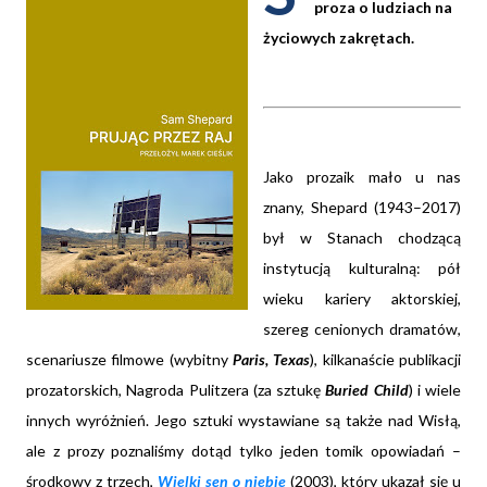
proza o ludziach na
życiowych zakrętach.
Jako prozaik mało u nas
znany, Shepard (1943–2017)
był w Stanach chodzącą
instytucją kulturalną: pół
wieku kariery aktorskiej,
szereg cenionych dramatów,
scenariusze filmowe (wybitny
Paris, Texas
), kilkanaście publikacji
prozatorskich, Nagroda Pulitzera (za sztukę
Buried Child
) i wiele
innych wyróżnień. Jego sztuki wystawiane są także nad Wisłą,
ale z prozy poznaliśmy dotąd tylko jeden tomik opowiadań –
środkowy z trzech,
Wielki sen o niebie
(2003), który ukazał się u