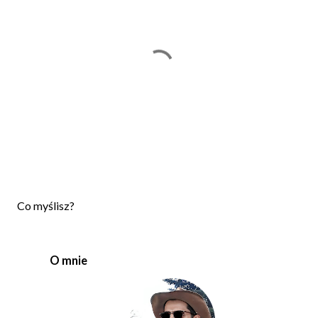
P
Co myślisz?
r
z
e
O mnie
ś
l
i
j