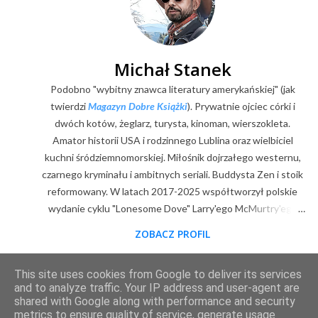
k
o
m
e
Michał Stanek
n
Podobno "wybitny znawca literatury amerykańskiej" (jak
t
a
twierdzi
Magazyn Dobre Książki
). Prywatnie ojciec córki i
r
dwóch kotów, żeglarz, turysta, kinoman, wierszokleta.
z
Amator historii USA i rodzinnego Lublina oraz wielbiciel
kuchni śródziemnomorskiej. Miłośnik dojrzałego westernu,
czarnego kryminału i ambitnych seriali. Buddysta Zen i stoik
reformowany. W latach 2017-2025 współtworzył polskie
wydanie cyklu "Lonesome Dove" Larry'ego McMurtry'ego
(posłowia, wybór zdjęć, mapy). Z zawodu digitalizator.
ZOBACZ PROFIL
Goodreads
|
Filmweb
|
Facebook
|
Youtube
|
E-mail
This site uses cookies from Google to deliver its services
Obsługiwane przez usługę Blogger
and to analyze traffic. Your IP address and user-agent are
shared with Google along with performance and security
metrics to ensure quality of service, generate usage
2011-2025 © content & design by Michał Stanek. Kopiowanie materiałów wyłącznie za