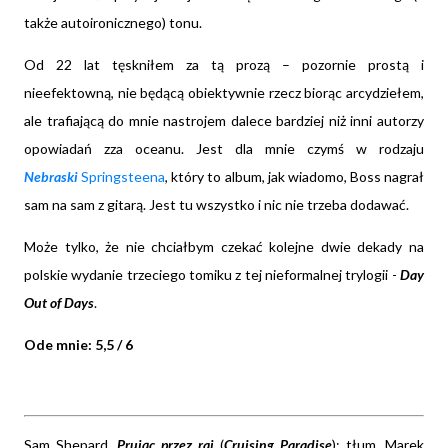
także autoironicznego) tonu.
Od 22 lat tęskniłem za tą prozą – pozornie prostą i
nieefektowną, nie będącą obiektywnie rzecz biorąc arcydziełem,
ale trafiającą do mnie nastrojem dalece bardziej niż inni autorzy
opowiadań zza oceanu. Jest dla mnie czymś w rodzaju
Nebraski
Springsteena
, który to album, jak wiadomo, Boss nagrał
sam na sam z gitarą. Jest tu wszystko i nic nie trzeba dodawać.
Może tylko, że nie chciałbym czekać kolejne dwie dekady na
polskie wydanie trzeciego tomiku z tej nieformalnej trylogii -
Day
Out of Days
.
Ode mnie: 5,5 / 6
Sam Shepard,
Prując przez raj
(
Cruising Paradise
); tłum. Marek