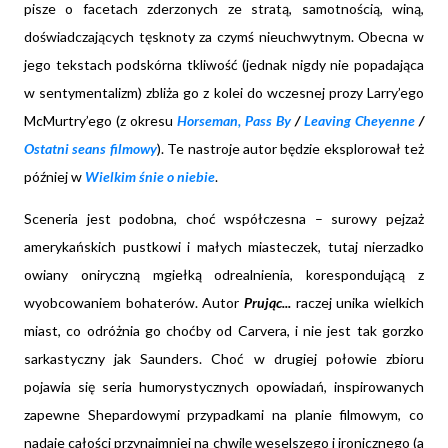
pisze o facetach zderzonych ze stratą, samotnością, winą,
doświadczających tęsknoty za czymś nieuchwytnym. Obecna w
jego tekstach podskórna tkliwość (jednak nigdy nie popadająca
w sentymentalizm) zbliża go z kolei do wczesnej prozy Larry’ego
McMurtry’ego (z okresu
Horseman, Pass By
/
Leaving Cheyenne
/
Ostatni seans filmowy
). Te nastroje autor będzie eksplorował też
później w
Wielkim śnie o niebie
.
Sceneria jest podobna, choć współczesna – surowy pejzaż
amerykańskich pustkowi i małych miasteczek, tutaj nierzadko
owiany oniryczną mgiełką odrealnienia, korespondującą z
wyobcowaniem bohaterów. Autor
Prując...
raczej unika wielkich
miast, co odróżnia go choćby od Carvera, i nie jest tak gorzko
sarkastyczny jak Saunders. Choć w drugiej połowie zbioru
pojawia się seria humorystycznych opowiadań, inspirowanych
zapewne Shepardowymi przypadkami na planie filmowym, co
nadaje całości przynajmniej na chwilę weselszego i ironicznego (a