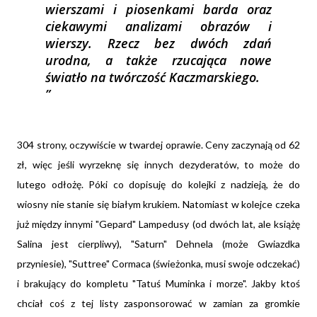
wierszami i piosenkami barda oraz
ciekawymi analizami obrazów i
wierszy. Rzecz bez dwóch zdań
urodna, a także rzucająca nowe
światło na twórczość Kaczmarskiego.
304 strony, oczywiście w twardej oprawie. Ceny zaczynają od 62
zł, więc jeśli wyrzeknę się innych dezyderatów, to może do
lutego odłożę. Póki co dopisuję do kolejki z nadzieją, że do
wiosny nie stanie się białym krukiem. Natomiast w kolejce czeka
już między innymi "Gepard" Lampedusy (od dwóch lat, ale książę
Salina jest cierpliwy), "Saturn" Dehnela (może Gwiazdka
przyniesie), "Suttree" Cormaca (świeżonka, musi swoje odczekać)
i brakujący do kompletu "Tatuś Muminka i morze". Jakby ktoś
chciał coś z tej listy zasponsorować w zamian za gromkie