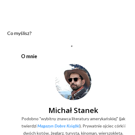
P
Co myślisz?
r
z
e
O mnie
ś
l
i
j
k
o
m
e
Michał Stanek
n
Podobno "wybitny znawca literatury amerykańskiej" (jak
t
a
twierdzi
Magazyn Dobre Książki
). Prywatnie ojciec córki i
r
dwóch kotów, żeglarz, turysta, kinoman, wierszokleta.