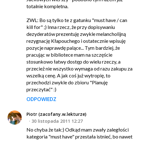
totalnie kompletna.
ZWL: Bo są tylko te z gatunku "must have / can
kill for" ;) Inna rzecz, że przy dopisywaniu
dezyderatów prezentuję zwykle melancholijną
rezygnację Kłapouchego i ostatecznie wpisuję
pozycje naprawdę palące... Tym bardziej, że
pracując w bibliotece mam na szczęście
stosunkowo łatwy dostęp do wielu rzeczy, a
przecież nie wszystko wymaga od razu zakupu za
wszelką cenę. A jak coś już wytropię, to
przechodzi zwykle do zbioru "Planuję
przeczytać" :)
ODPOWIEDZ
Piotr (zacofany.w.lekturze)
30 listopada 2011 12:27
No chyba że tak:) Odkąd mam zwały zaległości
kategoria "must have" przestała istnieć, bo nawet