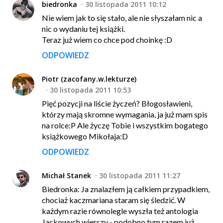
biedronka
30 listopada 2011 10:12
Nie wiem jak to się stało, ale nie słyszałam nic a
nic o wydaniu tej książki.
Teraz już wiem co chce pod choinkę :D
ODPOWIEDZ
Piotr (zacofany.w.lekturze)
30 listopada 2011 10:53
Pięć pozycji na liście życzeń? Błogosławieni,
którzy mają skromne wymagania, ja już mam spis
na rolce:P Ale życzę Tobie i wszystkim bogatego
książkowego Mikołaja:D
ODPOWIEDZ
Michał Stanek
30 listopada 2011 11:27
Biedronka: Ja znalazłem ją całkiem przypadkiem,
chociaż kaczmariana staram się śledzić. W
każdym razie równolegle wyszła też antologia
Jackowych wierszy - podobno tym razem już