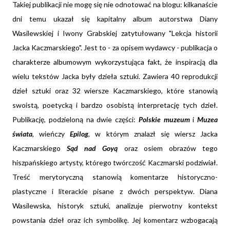
Takiej publikacji nie mogę się nie odnotować na blogu: kilkanaście
dni temu ukazał się kapitalny album autorstwa Diany
Wasilewskiej i Iwony Grabskiej zatytułowany "Lekcja historii
Jacka Kaczmarskiego". Jest to - za opisem wydawcy - publikacja o
charakterze albumowym wykorzystująca fakt, że inspiracją dla
wielu tekstów Jacka były dzieła sztuki. Zawiera 40 reprodukcji
dzieł sztuki oraz 32 wiersze Kaczmarskiego, które stanowią
swoistą, poetycką i bardzo osobistą interpretację tych dzieł.
Publikację, podzieloną na dwie części:
Polskie muzeum
i
Muzea
świata
, wieńczy
Epilog
, w którym znalazł się wiersz Jacka
Kaczmarskiego
Sąd nad Goyą
oraz osiem obrazów tego
hiszpańskiego artysty, którego twórczość Kaczmarski podziwiał.
Treść merytoryczną stanowią komentarze historyczno-
plastyczne i literackie pisane z dwóch perspektyw. Diana
Wasilewska, historyk sztuki, analizuje pierwotny kontekst
powstania dzieł oraz ich symbolikę. Jej komentarz wzbogacają