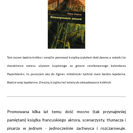
Tym razem będzie krótko i zwięźle, ponieważ
książkę czytałem dość dawno
, a notatki (w
charakterze notesu używam kupionego za grosze zeszłorocznego kalendarza
Paperblanks; tu puszczam oko do Agnes, miłośniczki tychże) mam bardzo lapidarne.
Będzie więc lapidarnie. Zresztą, książka też należy do zdecydowanie krótkich.
Promowana kilka lat temu dość mocno (tak przynajmniej
pamiętam) książka francuskiego aktora, scenarzysty, tłumacza i
pisarza w jednym - jednocześnie zachwyca i rozczarowuje.