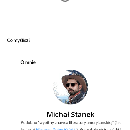
P
Co myślisz?
r
z
e
O mnie
ś
l
i
j
k
o
m
e
Michał Stanek
n
Podobno "wybitny znawca literatury amerykańskiej" (jak
t
a
twierdzi
Magazyn Dobre Książki
). Prywatnie ojciec córki i