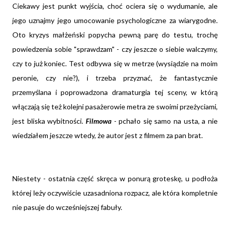
Ciekawy jest punkt wyjścia, choć ociera się o wydumanie, ale
jego uznajmy jego umocowanie psychologiczne za wiarygodne.
Oto kryzys małżeński popycha pewną parę do testu, trochę
powiedzenia sobie "sprawdzam" - czy jeszcze o siebie walczymy,
czy to już koniec. Test odbywa się w metrze (wysiądzie na moim
peronie, czy nie?), i trzeba przyznać, że fantastycznie
przemyślana i poprowadzona dramaturgia tej sceny, w którą
włączają się też kolejni pasażerowie metra ze swoimi przeżyciami,
jest bliska wybitności.
Filmowa
- pchało się samo na usta, a nie
wiedziałem jeszcze wtedy, że autor jest z filmem za pan brat.
Niestety - ostatnia część skręca w ponurą groteskę, u podłoża
której leży oczywiście uzasadniona rozpacz, ale która kompletnie
nie pasuje do wcześniejszej fabuły.