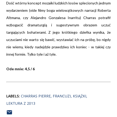
Dość wtórny koncept mozaiki ludzkich losów splecionych jednym
wydarzeniem (vide filmy boga wielowątkowych narracji Roberta
Altmana, czy Alejandro Gonzalesa Inarritu) Charras potrafił
wzbogacić dramaturgią i sugestywnym obrazem uczuć
targających bohaterami. Z jego krótkiego dziełka wynika, że
uczuciami nie warto się bawić, wystawiać ich na próbę, bo nigdy
nie wiemy, kiedy nadejdzie prawdziwy ich koniec - w takiej czy
innej formie. Tylko tyle i aż tyle.
Ode mnie: 4,5 / 6
LABELS:
CHARRAS PIERRE
FRANCUZI
KSIĄŻKI
LEKTURA Z 2013