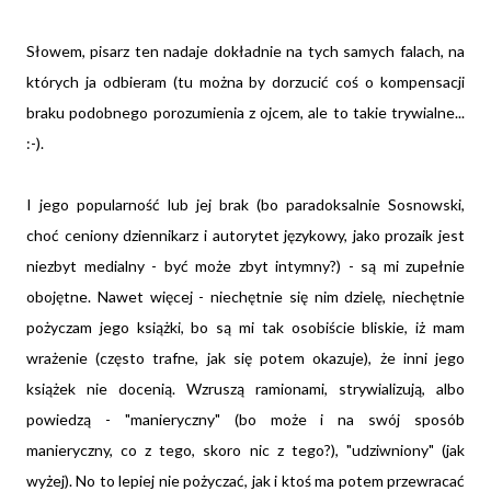
Słowem, pisarz ten nadaje dokładnie na tych samych falach, na
których ja odbieram (tu można by dorzucić coś o kompensacji
braku podobnego porozumienia z ojcem, ale to takie trywialne...
:-).
I jego popularność lub jej brak (bo paradoksalnie Sosnowski,
choć ceniony dziennikarz i autorytet językowy, jako prozaik jest
niezbyt medialny - być może zbyt intymny?) - są mi zupełnie
obojętne. Nawet więcej - niechętnie się nim dzielę, niechętnie
pożyczam jego książki, bo są mi tak osobiście bliskie, iż mam
wrażenie (często trafne, jak się potem okazuje), że inni jego
książek nie docenią. Wzruszą ramionami, strywializują, albo
powiedzą - "manieryczny" (bo może i na swój sposób
manieryczny, co z tego, skoro nic z tego?), "udziwniony" (jak
wyżej). No to lepiej nie pożyczać, jak i ktoś ma potem przewracać