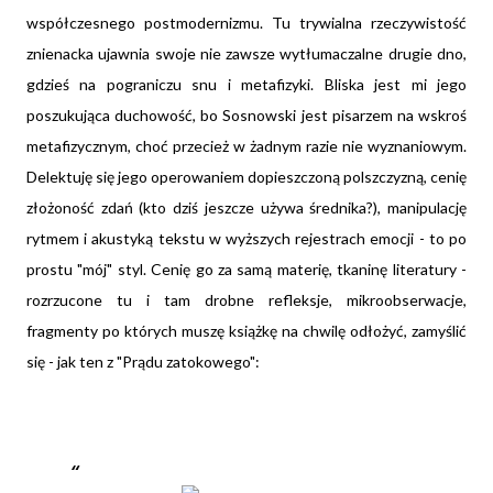
współczesnego postmodernizmu. Tu trywialna rzeczywistość
znienacka ujawnia swoje nie zawsze wytłumaczalne drugie dno,
gdzieś na pograniczu snu i metafizyki. Bliska jest mi jego
poszukująca duchowość, bo Sosnowski jest pisarzem na wskroś
metafizycznym, choć przecież w żadnym razie nie wyznaniowym.
Delektuję się jego operowaniem dopieszczoną polszczyzną, cenię
złożoność zdań (kto dziś jeszcze używa średnika?), manipulację
rytmem i akustyką tekstu w wyższych rejestrach emocji - to po
prostu "mój" styl. Cenię go za samą materię, tkaninę literatury -
rozrzucone tu i tam drobne refleksje, mikroobserwacje,
fragmenty po których muszę książkę na chwilę odłożyć, zamyślić
się - jak ten z "Prądu zatokowego":