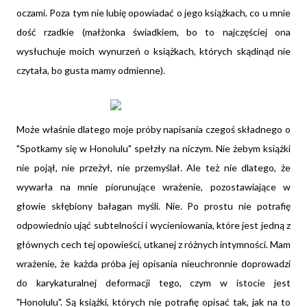
oczami. Poza tym nie lubię opowiadać o jego książkach, co u mnie
dość rzadkie (małżonka świadkiem, bo to najczęściej ona
wysłuchuje moich wynurzeń o książkach, których skądinąd nie
czytała, bo gusta mamy odmienne).
Może właśnie dlatego moje próby napisania czegoś składnego o
"Spotkamy się w Honolulu" spełzły na niczym. Nie żebym książki
nie pojął, nie przeżył, nie przemyślał. Ale też nie dlatego, że
wywarła na mnie piorunujące wrażenie, pozostawiające w
głowie skłębiony bałagan myśli. Nie. Po prostu nie potrafię
odpowiednio ująć subtelności i wycieniowania, które jest jedną z
głównych cech tej opowieści, utkanej z różnych intymności. Mam
wrażenie, że każda próba jej opisania nieuchronnie doprowadzi
do karykaturalnej deformacji tego, czym w istocie jest
"Honolulu". Są książki, których nie potrafię opisać tak, jak na to