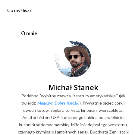
P
Co myślisz?
r
z
e
O mnie
ś
l
i
j
k
o
m
e
Michał Stanek
n
Podobno "wybitny znawca literatury amerykańskiej" (jak
t
a
twierdzi
Magazyn Dobre Książki
). Prywatnie ojciec córki i
r
dwóch kotów, żeglarz, turysta, kinoman, wierszokleta.
z
Amator historii USA i rodzinnego Lublina oraz wielbiciel
kuchni śródziemnomorskiej. Miłośnik dojrzałego westernu,
czarnego kryminału i ambitnych seriali. Buddysta Zen i stoik