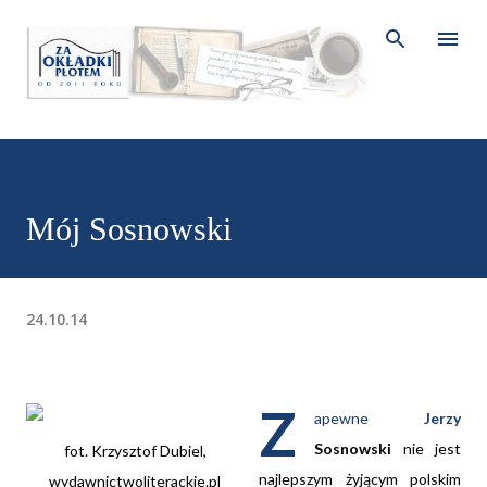
Przejdź do głównej zawartości
Mój Sosnowski
24.10.14
Z
apewne
Jerzy
Sosnowski
nie jest
fot.
Krzysztof Dubiel,
najlepszym żyjącym polskim
wydawnictwoliterackie.pl