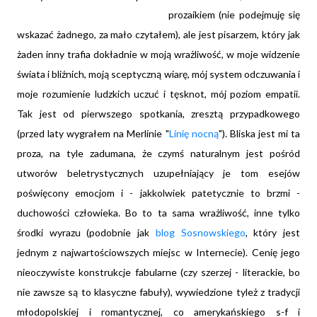
prozaikiem (nie podejmuję się
wskazać żadnego, za mało czytałem), ale jest pisarzem, który jak
żaden inny trafia dokładnie w moją wrażliwość, w moje widzenie
świata i bliźnich, moją sceptyczną wiarę, mój system odczuwania i
moje rozumienie ludzkich uczuć i tęsknot, mój poziom empatii.
Tak jest od pierwszego spotkania, zresztą przypadkowego
(przed laty wygrałem na Merlinie "
Linię nocną
"). Bliska jest mi ta
proza, na tyle zadumana, że czymś naturalnym jest pośród
utworów beletrystycznych uzupełniający je tom esejów
poświęcony emocjom i - jakkolwiek patetycznie to brzmi -
duchowości człowieka. Bo to ta sama wrażliwość, inne tylko
środki wyrazu (podobnie jak
blog Sosnowskiego
, który jest
jednym z najwartościowszych miejsc w Internecie). Cenię jego
nieoczywiste konstrukcje fabularne (czy szerzej - literackie, bo
nie zawsze są to klasyczne fabuły), wywiedzione tyleż z tradycji
młodopolskiej i romantycznej, co amerykańskiego s-f i