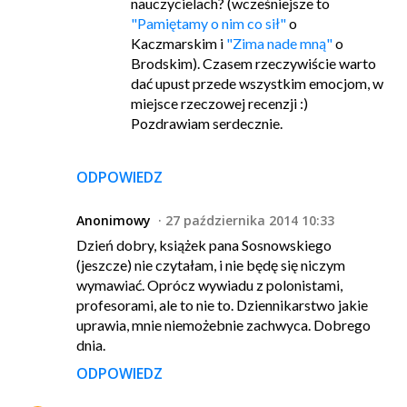
nauczycielach? (wcześniejsze to
"Pamiętamy o nim co sił"
o
Kaczmarskim i
"Zima nade mną"
o
Brodskim). Czasem rzeczywiście warto
dać upust przede wszystkim emocjom, w
miejsce rzeczowej recenzji :)
Pozdrawiam serdecznie.
ODPOWIEDZ
Anonimowy
27 października 2014 10:33
Dzień dobry, książek pana Sosnowskiego
(jeszcze) nie czytałam, i nie będę się niczym
wymawiać. Oprócz wywiadu z polonistami,
profesorami, ale to nie to. Dziennikarstwo jakie
uprawia, mnie niemożebnie zachwyca. Dobrego
dnia.
ODPOWIEDZ