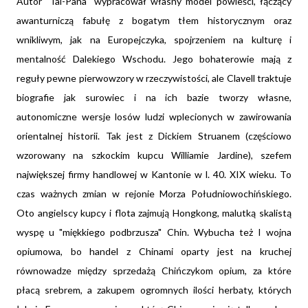
Autor "Tai-Pana" wypracował własny model powieści, łączący
awanturniczą fabułę z bogatym tłem historycznym oraz
wnikliwym, jak na Europejczyka, spojrzeniem na kulturę i
mentalność Dalekiego Wschodu. Jego bohaterowie mają z
reguły pewne pierwowzory w rzeczywistości, ale Clavell traktuje
biografie jak surowiec i na ich bazie tworzy własne,
autonomiczne wersje losów ludzi wplecionych w zawirowania
orientalnej historii. Tak jest z Dickiem Struanem (częściowo
wzorowany na szkockim kupcu Williamie Jardine), szefem
największej firmy handlowej w Kantonie w l. 40. XIX wieku. To
czas ważnych zmian w rejonie Morza Południowochińskiego.
Oto angielscy kupcy i flota zajmują Hongkong, malutką skalistą
wyspę u "miękkiego podbrzusza" Chin. Wybucha też I wojna
opiumowa, bo handel z Chinami oparty jest na kruchej
równowadze między sprzedażą Chińczykom opium, za które
płacą srebrem, a zakupem ogromnych ilości herbaty, których