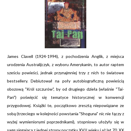
James Clavell (1924-1994), z pochodzenia Anglik, z miejsca
urodzenia Australijczyk, z wyboru Amerykanin, to autor raptem
sześciu powieści, jednak przynajmniej trzy z nich to światowe
bestsellery. Debiutował na poły autobiograficzną powieścią
obozową "Król szczurów", by od drugiego dzieła (właśnie "Tai-
Pan") poświęcić się tematyce historycznej w konwencji
przygodowej. Książki te, początkowo zresztą niepowiązane ze
sobą (trzeciego w kolejności powstania "Shoguna" nic nie łączy z
wyżej wymienionymi poprzednikami), stopniowo ułożyły się w
sagę sięgającą z jednej strony początku XVII wieku i aż lat 70. XX