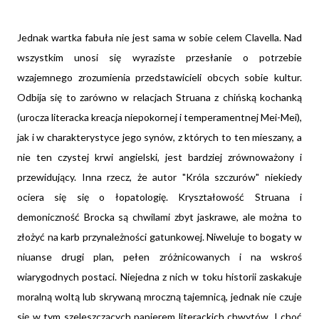
Jednak wartka fabuła nie jest sama w sobie celem Clavella. Nad
wszystkim unosi się wyraziste przesłanie o potrzebie
wzajemnego zrozumienia przedstawicieli obcych sobie kultur.
Odbija się to zarówno w relacjach Struana z chińską kochanką
(urocza literacka kreacja niepokornej i temperamentnej Mei-Mei),
jak i w charakterystyce jego synów, z których to ten mieszany, a
nie ten czystej krwi angielski, jest bardziej zrównoważony i
przewidujący. Inna rzecz, że autor "Króla szczurów" niekiedy
ociera się się o łopatologię. Kryształowość Struana i
demoniczność Brocka są chwilami zbyt jaskrawe, ale można to
złożyć na karb przynależności gatunkowej. Niweluje to bogaty w
niuanse drugi plan, pełen zróżnicowanych i na wskroś
wiarygodnych postaci. Niejedna z nich w toku historii zaskakuje
moralną woltą lub skrywaną mroczną tajemnicą, jednak nie czuje
się w tym szeleszczących papierem literackich chwytów. I choć