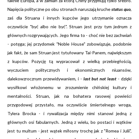
łaknie Europa, a w zamian za którą Chiny przyjmują tylko srebro.
Napięcia polityczne po obu stronach naruszają kruche
status quo
,
zaś dla Struana i innych kupców jego utrzymanie oznacza
oczywiście "być albo nie być". Struan jest przy tym jednym z
głównych rozgrywających. Jego firma to - choć nie bez zachwiań
- potęga; jej przydomek "Noble House" zobowiązuje, podobnie
jak fakt, że sam Struan jest tytułowany Tai-Panem, największym
z kupców. Pozycję tą wypracował z wielką przebiegłością,
wyczuciem politycznych i ekonomicznych niuansów,
dalekowzrocznym przewidywaniem, i -
last but not least
- dzięki
wysiłkowi włożonemu w zrozumienie chińskiej kultury i
mentalności. Struan, jak na bohatera rasowej powieści
przygodowej przystało, ma oczywiście śmiertelnego wroga,
Tylera Brocka - i rywalizacja między nimi stanowi jedną z
głównych osi fabularnych. Jedną z wielu, bo postaci i wątków
jest tu multum - jest wątek miłosny trochę jak z "Romea i Julii",