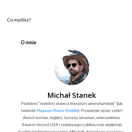
P
Co myślisz?
r
z
e
O mnie
ś
l
i
j
k
o
m
e
Michał Stanek
n
Podobno "wybitny znawca literatury amerykańskiej" (jak
t
a
twierdzi
Magazyn Dobre Książki
). Prywatnie ojciec córki i
r
dwóch kotów, żeglarz, turysta, kinoman, wierszokleta.
z
Amator historii USA i rodzinnego Lublina oraz wielbiciel
kuchni śródziemnomorskiej. Miłośnik dojrzałego westernu,