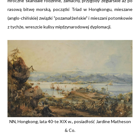
mroczne skandale rodzinne, zamachy, przygody żeglarskie aż po
rasową bitwę morską, początki Triad w Hongkongu, mieszane
(anglo-chińskie) związki "pozamałżeńskie" i mieszani potomkowie
z tychże, wreszcie kulisy międzynarodowej dyplomacji.
NN, Hongkong, lata 40-te XIX w., posiadłość Jardine Matheson
& Co.