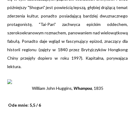
późniejszy "Shogun" jest powieścią lepszą, głębiej drążącą temat
zderzenia kultur, ponadto posiadającą bardziej dwuznacznego
protagonistę, "Tai-Pan" zachwyca epickim oddechem,
szerokoekranowym rozmachem, panowaniem nad wielowątkową
fabułą. Ponadto daje wgląd w fascynujący epizod, znaczący dla
historii regionu (zajęty w 1840 przez Brytyjczyków Hongkong
Chiny przejęły dopiero w roku 1997). Kapitalna, porywająca
lektura.
William John Huggins,
Whampoa
, 1835
Ode mnie: 5,5 / 6