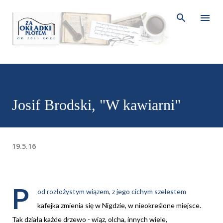
Przejdź do głównej zawartości
Josif Brodski, "W kawiarni"
19.5.16
P
od rozłożystym wiązem, z jego cichym szelestem
kafejka zmienia się w Nigdzie, w nieokreślone miejsce.
Tak działa każde drzewo - wiąz, olcha, innych wiele,