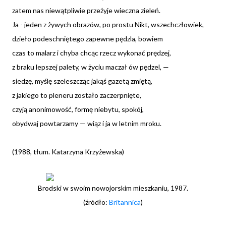
zatem nas niewątpliwie przeżyje wieczna zieleń.
Ja - jeden z żywych obrazów, po prostu Nikt, wszechczłowiek,
dzieło podeschniętego zapewne pędzla, bowiem
czas to malarz i chyba chcąc rzecz wykonać prędzej,
z braku lepszej palety, w życiu maczał ów pędzel, —
siedzę, myślę szeleszcząc jakąś gazetą zmiętą,
z jakiego to pleneru zostało zaczerpnięte,
czyją anonimowość, formę niebytu, spokój,
obydwaj powtarzamy — wiąz i ja w letnim mroku.
(1988, tłum. Katarzyna Krzyżewska)
Brodski w swoim nowojorskim mieszkaniu, 1987.
(źródło:
Britannica
)