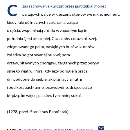
C
zas rachowania kurcząt przez jastrzębia; monet
parzących palce w kieszeni, stogów we mgle; moment,
kiedy fale północnych rzek, zamarzające
u ujścia, wspominają źródła w zapadłym kącie
południa i jest im cieplej. Czas doby coraz krótszej,
zdejmowanego palta, nasiąkłych butów, kurczów
żołądka po gotowanej brukwi; pora
drzew, bitewnych chorągwi, targanych przez poryw
silnego wiatru. Pora, gdy leży odłogiem praca,
dni podobne do siebie jak bliźniacy smutni
i pod korą zachłanne, bezwstydne, drżące palce
błądzą. Im więcej palców, tym mniej sukni.
(1978, przeł. Stanisław Barańczak).