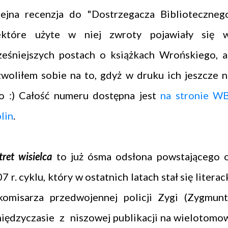
ejna recenzja do "Dostrzegacza Bibliotecznego
ektóre użyte w niej zwroty pojawiały się 
eśniejszych postach o książkach Wrońskiego, a
woliłem sobie na to, gdyż w druku ich jeszcze n
o :) Całość numeru dostępna jest
na stronie W
lin
.
tret wisielca
to już ósma odsłona powstającego 
7 r. cyklu, który w ostatnich latach stał się literac
 komisarza przedwojennej policji Zygi (Zygmunt
ędzyczasie z niszowej publikacji na wielotomo