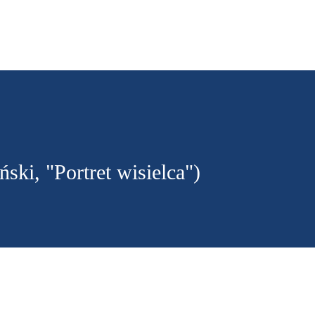
Przejdź do głównej zawartości
ski, "Portret wisielca")