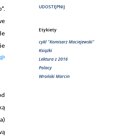
UDOSTĘPNIJ
".
we
Etykiety
le
cykl "Komisarz Maciejewski"
ie
Książki
BP
Lektura z 2016
Polacy
Wroński Marcin
od
ką
a)
wą