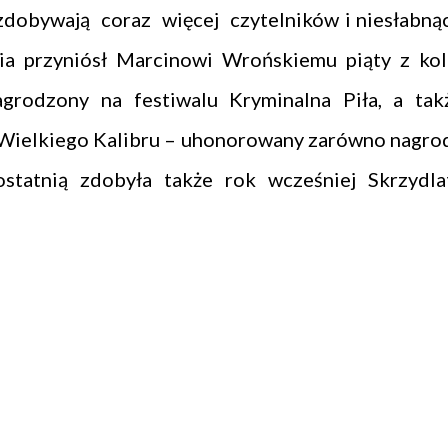
 zdobywają coraz więcej czytelników i niesłabną
nia przyniósł Marcinowi Wrońskiemu piąty z kol
agrodzony na festiwalu Kryminalna Piła, a tak
ielkiego Kalibru – uhonorowany zarówno nagro
 ostatnią zdobyła także rok wcześniej Skrzydla