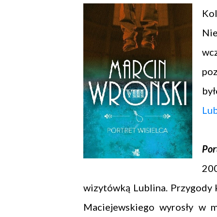
Kol
Ni
wcz
poz
był
Lub
Por
200
wizytówką Lublina. Przygody
Maciejewskiego wyrosły w mi