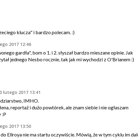
ciego klucza" i bardzo polecam. :)
tego 2017 12:46
nego gardła", bom o 1. i 2. słyszał bardzo mieszane opinie. Jak
zytał jednego Nesbo rocznie, tak jak mi wychodzi z O'Brianem :)
0 lutego 2017 13:41
udziarstwo, IMHO.
a, reportaż i dużo powtórek, ale znam siebie i nie ogłaszam
 :P
tego 2017 13:50
 do Ellroya nie ma startu oczywiście. Mówią, że w tym cyklu im dal