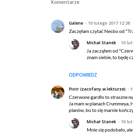
Komentarze
Galene
10 lutego 2017 12:38
Zaczęłam czytać Nesbo od "Trze
Michał Stanek
10 lu
Ja zacząłem od "Czerwo
znam siebie, to będę c
ODPOWIEDZ
Piotr (zacofany.w.lekturze)
1
Czerwone gardło to straszne n
Ja mam w planach Crummeya, Hen
planów, bo to się marnie kończy
Michał Stanek
10 lu
Mnie się podobało, ale