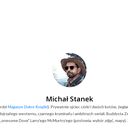
Michał Stanek
erdzi
Magazyn Dobre Książki
). Prywatnie ojciec córki i dwóch kotów, żegla
k dojrzałego westernu, czarnego kryminału i ambitnych seriali. Buddysta
Lonesome Dove" Larry'ego McMurtry'ego (posłowia, wybór zdjęć, mapy). Z