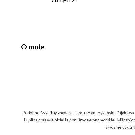
P
Co myślisz?
r
z
e
ś
l
i
O mnie
j
k
o
m
e
n
t
a
r
z
Podobno "wybitny znawca literatury amerykańskiej" (jak twi
Lublina oraz wielbiciel kuchni śródziemnomorskiej. Miłośni
wydanie cyklu "