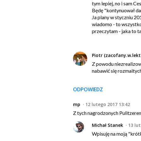
tym lepiej, no i sam C
Będę "kontynuował dal
Ja plany w styczniu 20
wiadomo - to wszystko
przeczytam - jaka to t
Piotr (zacofany.w.lekt
Z powodu niezrealizow
nabawić się rozmaitych
ODPOWIEDZ
mp
12 lutego 2017 13:42
Z tych nagrodzonych Pulitzere
Michał Stanek
13 lu
Wpisuję na moją "krótką