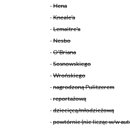
-
Hena
-
Kneale'a
-
Lemaitre'a
-
Nesbo
-
O'Briana
-
Sosnowskiego
-
Wrońskiego
-
nagrodzoną Pulitzerem
-
reportażową
-
dziecięcą/młodzieżową
-
powtórnie (nie licząc w/w aut