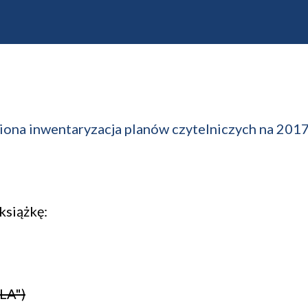
niona inwentaryzacja planów czytelniczych na 201
książkę:
TLA")