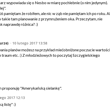
esarz wypowiada się o Nesbo w miarę pochlebnie (o nim jedynym).
ej".
16 pamiętam że robiłem, ale nic w ząb nie pamiętam ich po roku. A
 takie tam planowanie z przymrużeniem oka. Przeczytam, nie
ak naprawdę różnica? :)
urze)
10 lutego 2017 13:58
ania planów możesz na przykład miećobniżone poczucie wartości
 traum etc. :) Z młodzieżowych to poczytaj Szczygielskiego
m proponuję "Amerykańską sielankę".
tego 2017 12:13
 listę" :)