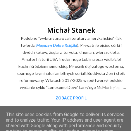
Michał Stanek
Podobno "wybitny znawca literatury amerykańskiej" (jak
twierdzi
Magazyn Dobre Książki
). Prywatnie ojciec córki i
dwóch kotów, żeglarz, turysta, kinoman, wierszokleta.
Amator historii USA i rodzinnego Lublina oraz wielbiciel
kuchni śródziemnomorskiej. Miłośnik dojrzałego westernu,
czarnego kryminału i ambitnych seriali. Buddysta Zen i stoik
reformowany. W latach 2017-2025 współtworzył polskie
wydanie cyklu "Lonesome Dove" Larry'ego McMurtry'ego
(posłowia, wybór zdjęć, mapy). Z zawodu digitalizator.
ZOBACZ PROFIL
Goodreads
|
Filmweb
|
Facebook
|
Youtube
|
E-mail
This site uses cookies from Google to deliver its services
Obsługiwane przez usługę Blogger
and to analyze traffic. Your IP address and user-agent are
shared with Google along with performance and security