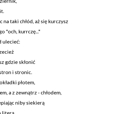
ziernik,
t.
na taki chłód, aż się kurczysz
o "och, kurrczę..."
 ulecieć:
zecież
sz gdzie skłonić
tron i stronic.
 okładki płotem,
iem, a z zewnątrz - chłodem,
piając niby siekierą
 literą.