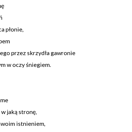
nę
ń
a płonie,
ebem
nego przez skrzydła gawronie
ym w oczy śniegiem.
eme
 w jaką stronę,
swoim istnieniem,