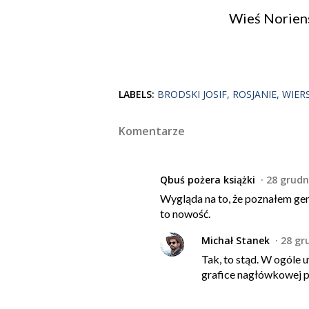
Wieś Noriens
LABELS:
BRODSKI JOSIF
ROSJANIE
WIER
Komentarze
Qbuś pożera książki
28 grudn
Wygląda na to, że poznałem gen
to nowość.
Michał Stanek
28 gr
Tak, to stąd. W ogóle 
grafice nagłówkowej po 