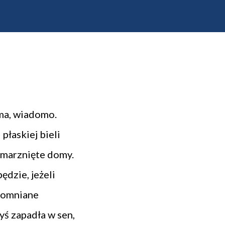
ima, wiadomo.
płaskiej bieli
zmarznięte domy.
ędzie, jeżeli
ypomniane
yś zapadła w sen,