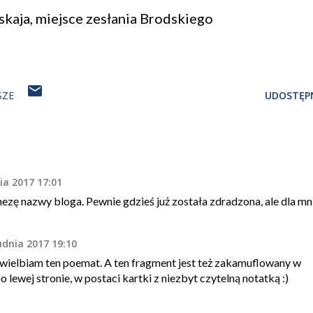
kaja, miejsce zesłania Brodskiego
SZE
UDOSTĘPN
ia 2017 17:01
ezę nazwy bloga. Pewnie gdzieś już została zdradzona, ale dla mn
udnia 2017 19:10
uwielbiam ten poemat. A ten fragment jest też zakamuflowany w
lewej stronie, w postaci kartki z niezbyt czytelną notatką :)