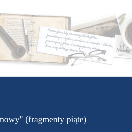
Przejdź do głównej zawartości
 mowy" (fragmenty piąte)