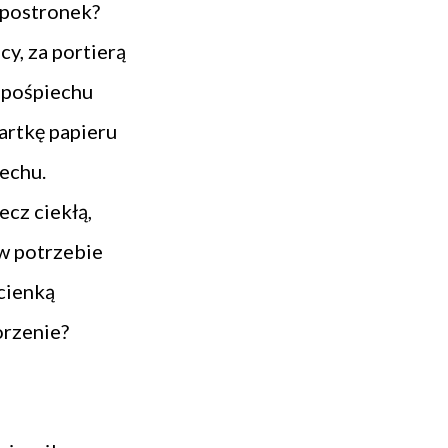
 postronek?
cy, za portierą
w pośpiechu
artkę papieru
echu.
ecz ciekłą,
 w potrzebie
 cienką
orzenie?