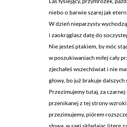
Las łysiejący, przymrozek, pażd
niebo o barwie szarej jak eterni
W dzień nieparzysty wychodząc 
i zaokrąglasz datę do soczysteg
Nie jesteś ptakiem, by móc stąd
w poszukiwaniach miłej cały pr
zjechałeś wszechświat i nie ma
głowy, bo już brakuje dalszych s
Przezimujemy tutaj, za czarnej
przenikanej z tej strony wzrok
przezimujemy, piórem rozszcze
słowa, w sągi składając literę za