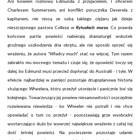
Ani bowiem rozmowy Edmunda z przyjacielem, I oficerem
Charlesem Summersem, ani konflikt porucznika Deverela z
kapitanem, nie niosą ze sobą takiego ciężaru jak dzieje
nieszczęsnego pastora Colleya w
Rytuałach morza
. Co prawda
końcowe partie powieści nabierają dramaturgii wskutek
groźnego uszkodzenia dna okrętu, ale nie sposób oprzeć się
wrażeniu, że autora "Władcy much" stać na więcej. Tym razem
zabrakło mu mocnego tematu i czuje się, że opowieść toczy się
dalej, bo Edmund musi przecież dopłynąć do Australii - i tyle. W
efekcie najbardziej w pamięci pozostaje drugoplanowa historia
służącego Wheelera, który przeżył utonięcie i panicznie boi się
kolejnego. Towarzyszący jej powiew niesamowitości i oszczędnie
rozwiewana niewiedza - bo Wheeler nie potrafi i nie chce
opowiadać o tym co przeżył - pozostawiają grze wyobraźni
wystarczająco dużo by wywrzeć największe wrażenie z całej tej
dość letniej powieści. Na pocieszenie pozostaje udanie