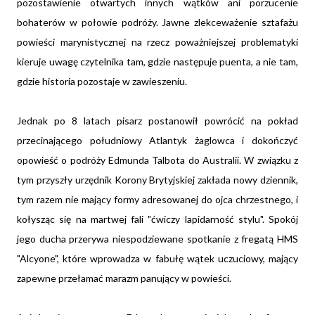
pozostawienie otwartych innych wątków ani porzucenie
bohaterów w połowie podróży. Jawne zlekceważenie sztafażu
powieści marynistycznej na rzecz poważniejszej problematyki
kieruje uwagę czytelnika tam, gdzie następuje puenta, a nie tam,
gdzie historia pozostaje w zawieszeniu.
Jednak po 8 latach pisarz postanowił powrócić na pokład
przecinającego południowy Atlantyk żaglowca i dokończyć
opowieść o podróży Edmunda Talbota do Australii. W związku z
tym przyszły urzędnik Korony Brytyjskiej zakłada nowy dziennik,
tym razem nie mający formy adresowanej do ojca chrzestnego, i
kołysząc się na martwej fali "ćwiczy lapidarność stylu". Spokój
jego ducha przerywa niespodziewane spotkanie z fregatą HMS
"Alcyone", które wprowadza w fabułę wątek uczuciowy, mający
zapewne przełamać marazm panujący w powieści.