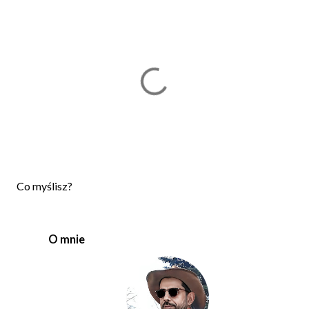
P
Co myślisz?
r
z
e
O mnie
ś
l
i
j
k