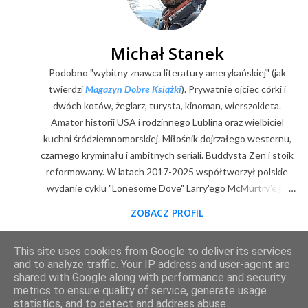
o
m
e
Michał Stanek
n
Podobno "wybitny znawca literatury amerykańskiej" (jak
t
a
twierdzi
Magazyn Dobre Książki
). Prywatnie ojciec córki i
r
dwóch kotów, żeglarz, turysta, kinoman, wierszokleta.
z
Amator historii USA i rodzinnego Lublina oraz wielbiciel
kuchni śródziemnomorskiej. Miłośnik dojrzałego westernu,
czarnego kryminału i ambitnych seriali. Buddysta Zen i stoik
reformowany. W latach 2017-2025 współtworzył polskie
wydanie cyklu "Lonesome Dove" Larry'ego McMurtry'ego
(posłowia, wybór zdjęć, mapy). Z zawodu digitalizator.
ZOBACZ PROFIL
Goodreads
|
Filmweb
|
Facebook
|
Youtube
|
E-mail
This site uses cookies from Google to deliver its services
Obsługiwane przez usługę Blogger
and to analyze traffic. Your IP address and user-agent are
shared with Google along with performance and security
metrics to ensure quality of service, generate usage
2011-2025 © content & design by Michał Stanek. Kopiowanie materiałów wyłącznie za
statistics, and to detect and address abuse.
zgodą autora