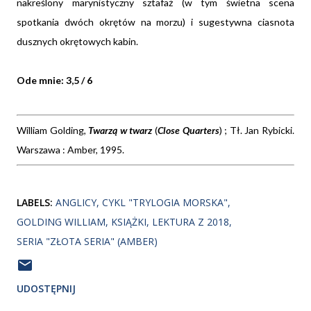
nakreślony marynistyczny sztafaż (w tym świetna scena
spotkania dwóch okrętów na morzu) i sugestywna ciasnota
dusznych okrętowych kabin.
Ode mnie: 3,5 / 6
William Golding,
Twarzą w twarz
(
Close Quarters
) ; Tł. Jan Rybicki.
Warszawa : Amber, 1995.
LABELS:
ANGLICY
CYKL "TRYLOGIA MORSKA"
GOLDING WILLIAM
KSIĄŻKI
LEKTURA Z 2018
SERIA "ZŁOTA SERIA" (AMBER)
UDOSTĘPNIJ