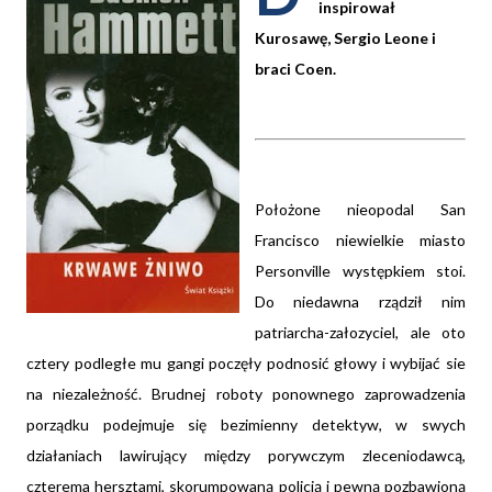
inspirował
Kurosawę, Sergio Leone i
braci Coen.
Położone nieopodal San
Francisco niewielkie miasto
Personville występkiem stoi.
Do niedawna rządził nim
patriarcha-załozyciel, ale oto
cztery podległe mu gangi poczęły podnosić głowy i wybijać sie
na niezależność. Brudnej roboty ponownego zaprowadzenia
porządku podejmuje się bezimienny detektyw, w swych
działaniach lawirujący między porywczym zleceniodawcą,
czterema hersztami, skorumpowaną policją i pewną pozbawioną