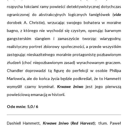
rozpycha łokciami ramy powieści detektywistycznej dotychczas
ograniczonej do abstrakcyjnych logicznych łamigłówek (
vide
dorobek A. Christie), wrzucając swojego bohatera w moralne
bagno, z którego nie wychodzi się czystym, operując barwnym
gangsterskim slangiem i zamaszyście tworząc wiarygodny,
realistyczny portret zbiorowy społeczności, a przede wszystkim
zastępując nieskazitelnego moralnie protagonistę pozbawionym
złudzeń (choć niepozbawionym zasad) wyrachowanym graczem.
Chandler doprowadzi tą figurę do perfekcji w osobie Philipa
Marlowe'a, ale do końca życia będzie podkreślał, że to Hammett
wymyślił czarny kryminał.
Krwawe żniwo
jest jego pierwszą
powieściową emanacją w historii.
Ode mnie: 5,0 / 6
Dashiell Hammett,
Krwawe żniwo
(
Red Harvest
); tłum. Paweł