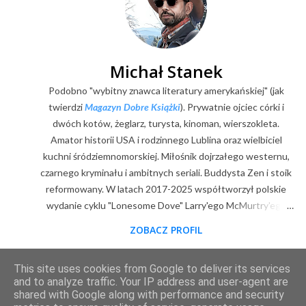
Michał Stanek
Podobno "wybitny znawca literatury amerykańskiej" (jak
twierdzi
Magazyn Dobre Książki
). Prywatnie ojciec córki i
dwóch kotów, żeglarz, turysta, kinoman, wierszokleta.
Amator historii USA i rodzinnego Lublina oraz wielbiciel
kuchni śródziemnomorskiej. Miłośnik dojrzałego westernu,
czarnego kryminału i ambitnych seriali. Buddysta Zen i stoik
reformowany. W latach 2017-2025 współtworzył polskie
wydanie cyklu "Lonesome Dove" Larry'ego McMurtry'ego
(posłowia, wybór zdjęć, mapy). Z zawodu digitalizator.
ZOBACZ PROFIL
Goodreads
|
Filmweb
|
Facebook
|
Youtube
|
E-mail
This site uses cookies from Google to deliver its services
Obsługiwane przez usługę Blogger
and to analyze traffic. Your IP address and user-agent are
shared with Google along with performance and security