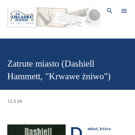
Przejdź do głównej zawartości
Zatrute miasto (Dashiell
Hammett, "Krwawe żniwo")
13.3.24
D
ebiut, który