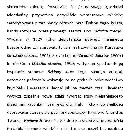
skrupułów kobietą. Poisonville, jak je nazywają zgorzkniali
mieszkańcy, przypomina oczywiście westernowe mieściny
terroryzowane przez bandy różnych braci Dalton tego świata,
bandy rozbijane przez prawego szeryfa albo "jeźdźca znikąd".
Wydana w 1929 roku debiutancka powieść Hammetta
bezpośrednio zainspirowała takich mistrzów kina jak Kurosawa
(
Straż przyboczna
, 1961), Sergio Leone (
Za garść dolarów
, 1964) i
bracia Coen (
Ścieżka strachu
, 1990; w tym przypadku drugą
inspirację stanowił
Szklany klucz
tego samego autora),
natomiast pośrednio wskazuje to na głębokie pokrewieństwo
kryminału i westernu. Jednaj jak na tamten czas, Hammett
wytycza zupełnie nowe szlaki, tworząc zręby nieistniejącego
przed nim gatunku - czarnego kryminału - który do wielkości
doprowadzi starszy, ale później debiutujący Raymond Chandler.
Tworząc
Krwawe żniwo
pisarz z detektywistyczną przeszłością
(tak, tak, Hammett wiedział o kim i o czym pisze) bez pardonu