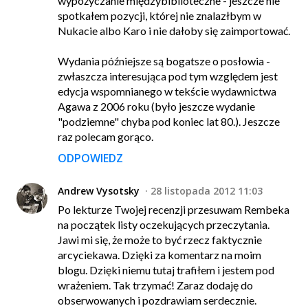
wypożyczanie międzybiblioteczne - jeszcze nie
spotkałem pozycji, której nie znalazłbym w
Nukacie albo Karo i nie dałoby się zaimportować.
Wydania późniejsze są bogatsze o posłowia -
zwłaszcza interesująca pod tym względem jest
edycja wspomnianego w tekście wydawnictwa
Agawa z 2006 roku (było jeszcze wydanie
"podziemne" chyba pod koniec lat 80.). Jeszcze
raz polecam gorąco.
ODPOWIEDZ
Andrew Vysotsky
28 listopada 2012 11:03
Po lekturze Twojej recenzji przesuwam Rembeka
na początek listy oczekujących przeczytania.
Jawi mi się, że może to być rzecz faktycznie
arcyciekawa. Dzięki za komentarz na moim
blogu. Dzięki niemu tutaj trafiłem i jestem pod
wrażeniem. Tak trzymać! Zaraz dodaję do
obserwowanych i pozdrawiam serdecznie.