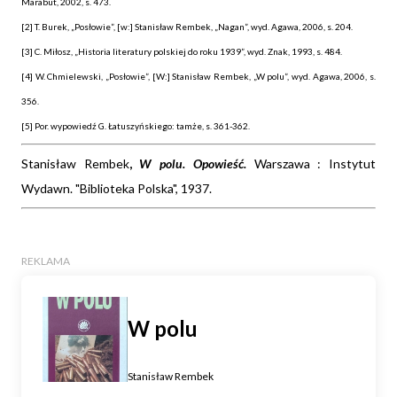
Marabut, 2002, s. 473.
[2] T. Burek, „Posłowie”, [w:] Stanisław Rembek, „Nagan”, wyd. Agawa, 2006, s. 204.
[3] C. Miłosz, „Historia literatury polskiej do roku 1939”, wyd. Znak, 1993, s. 484.
[4] W. Chmielewski, „Posłowie”, [W:] Stanisław Rembek, „W polu”, wyd. Agawa, 2006, s.
356.
[5] Por. wypowiedź G. Łatuszyńskiego: tamże, s. 361-362.
Stanisław Rembek
,
W polu. Opowieść.
Warszawa :
Instytut
Wydawn. "Biblioteka Polska", 1937
.