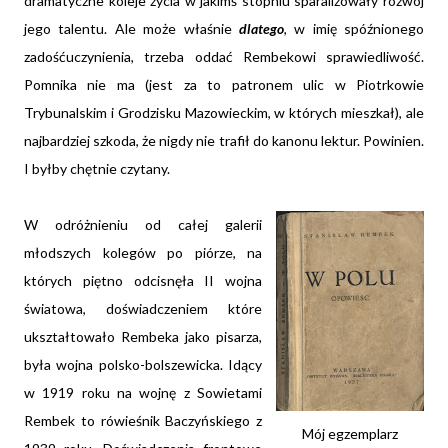
dramatyczne koleje życia w jakimś stopniu sparaliżowały rozwój
jego talentu. Ale może właśnie
dlatego
, w imię spóźnionego
zadośćuczynienia, trzeba oddać Rembekowi sprawiedliwość.
Pomnika nie ma (jest za to patronem ulic w Piotrkowie
Trybunalskim i Grodzisku Mazowieckim, w których mieszkał), ale
najbardziej szkoda, że nigdy nie trafił do kanonu lektur. Powinien.
I byłby chętnie czytany.
W odróżnieniu od całej galerii
młodszych kolegów po piórze, na
których piętno odcisnęła II wojna
światowa, doświadczeniem które
ukształtowało Rembeka jako pisarza,
była wojna polsko-bolszewicka. Idący
w 1919 roku na wojnę z Sowietami
Rembek to rówieśnik Baczyńskiego z
Mój egzemplarz