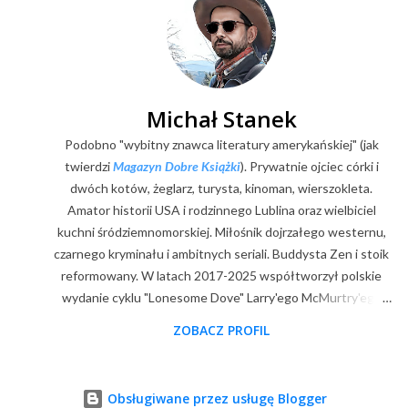
i
j
k
o
m
e
Michał Stanek
n
Podobno "wybitny znawca literatury amerykańskiej" (jak
t
a
twierdzi
Magazyn Dobre Książki
). Prywatnie ojciec córki i
r
dwóch kotów, żeglarz, turysta, kinoman, wierszokleta.
z
Amator historii USA i rodzinnego Lublina oraz wielbiciel
kuchni śródziemnomorskiej. Miłośnik dojrzałego westernu,
czarnego kryminału i ambitnych seriali. Buddysta Zen i stoik
reformowany. W latach 2017-2025 współtworzył polskie
wydanie cyklu "Lonesome Dove" Larry'ego McMurtry'ego
(posłowia, wybór zdjęć, mapy). Z zawodu digitalizator.
ZOBACZ PROFIL
Goodreads
|
Filmweb
|
Facebook
|
Youtube
|
E-mail
Obsługiwane przez usługę Blogger