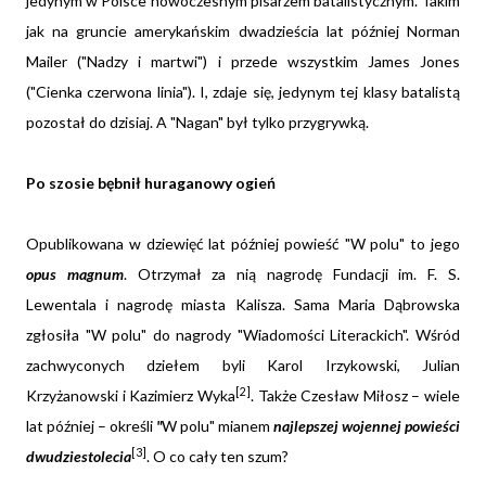
jedynym w Polsce nowoczesnym pisarzem batalistycznym. Takim
jak na gruncie amerykańskim dwadzieścia lat później Norman
Mailer ("Nadzy i martwi") i przede wszystkim James Jones
("Cienka czerwona linia"). I, zdaje się, jedynym tej klasy batalistą
pozostał do dzisiaj. A "Nagan" był tylko przygrywką.
Po szosie bębnił huraganowy ogień
Opublikowana w dziewięć lat później powieść "W polu" to jego
opus magnum
. Otrzymał za nią nagrodę Fundacji im. F. S.
Lewentala i nagrodę miasta Kalisza. Sama Maria Dąbrowska
zgłosiła "W polu" do nagrody "Wiadomości Literackich". Wśród
zachwyconych dziełem byli Karol Irzykowski, Julian
[2]
Krzyżanowski i Kazimierz Wyka
. Także Czesław Miłosz – wiele
lat później – określi
"
W polu" mianem
najlepszej wojennej powieści
[3]
dwudziestolecia
. O co cały ten szum?