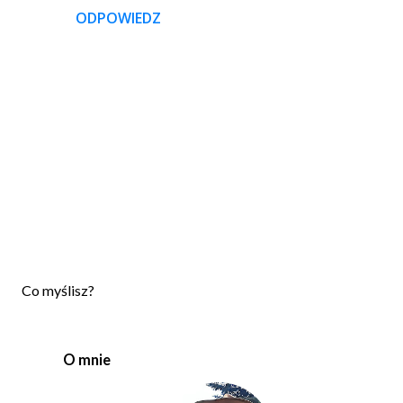
ODPOWIEDZ
P
Co myślisz?
r
z
e
O mnie
ś
l