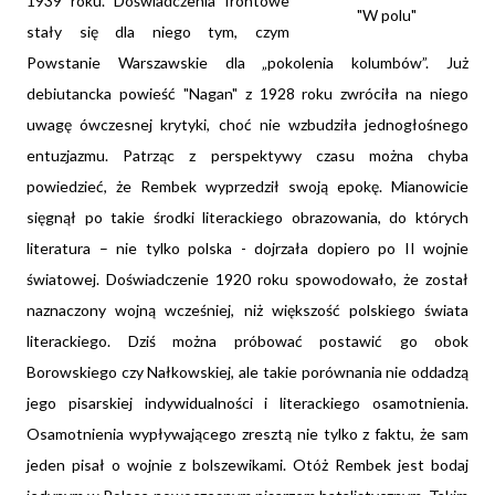
1939 roku. Doświadczenia frontowe
"W polu"
stały się dla niego tym, czym
Powstanie Warszawskie dla „pokolenia kolumbów”. Już
debiutancka powieść "Nagan" z 1928 roku zwróciła na niego
uwagę ówczesnej krytyki, choć nie wzbudziła jednogłośnego
entuzjazmu. Patrząc z perspektywy czasu można chyba
powiedzieć, że Rembek wyprzedził swoją epokę. Mianowicie
sięgnął po takie środki literackiego obrazowania, do których
literatura – nie tylko polska - dojrzała dopiero po II wojnie
światowej. Doświadczenie 1920 roku spowodowało, że został
naznaczony wojną wcześniej, niż większość polskiego świata
literackiego. Dziś można próbować postawić go obok
Borowskiego czy Nałkowskiej, ale takie porównania nie oddadzą
jego pisarskiej indywidualności i literackiego osamotnienia.
Osamotnienia wypływającego zresztą nie tylko z faktu, że sam
jeden pisał o wojnie z bolszewikami. Otóż Rembek jest bodaj