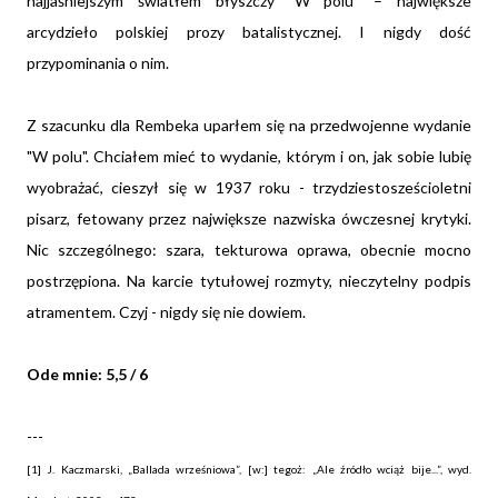
najjaśniejszym światłem błyszczy
"W polu"
– największe
arcydzieło polskiej prozy batalistycznej. I nigdy dość
przypominania o nim.
Z szacunku dla Rembeka uparłem się na przedwojenne wydanie
"W polu". Chciałem mieć to wydanie, którym i on, jak sobie lubię
wyobrażać, cieszył się w 1937 roku - trzydziestosześcioletni
pisarz, fetowany przez największe nazwiska ówczesnej krytyki.
Nic szczególnego: szara, tekturowa oprawa, obecnie mocno
postrzępiona. Na karcie tytułowej rozmyty, nieczytelny podpis
atramentem. Czyj - nigdy się nie dowiem.
Ode mnie: 5,5 / 6
---
[1] J. Kaczmarski, „Ballada wrześniowa”, [w:] tegoż: „Ale źródło wciąż bije...”, wyd.