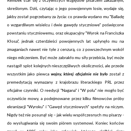
Rembek stał się z oczywistych względów pisarzem zakazanym,
skreślonym. Dziś, czytając o jego powojennym losie, wydaje się,
jakby został pogrzebany za życia: co prawda wydano mu "Balladę
o wzgardliwym wisielcu i dwie gawędy styczniowe" poświęcone
powstaniu styczniowemu, oraz okupacyjny "Wyrok na Franciszka
Kłosa", jednak czterdzieści powojennych lat upłynęło mu na
zmaganiach nawet nie tyle z cenzurą, co z powszechnym wokół
niego milczeniem. Być może zabrakło mu siły przebicia, być może
nastąpił splot kolejnych nieszczęśliwych okoliczności, ale przede
wszystkim jako piewca
wojny, której oficjalnie nie było
został z
premedytacją wymazany z krajobrazu literackiego PRL przez
oficjalne czynniki. O reedycji "Nagana" i "W polu" nie mogło być
oczywiście mowy, a podejmowane przez kilku filmowców próby
ekranizacji "Wyroku" i "Gawęd styczniowych" spełzły na niczym.
Nigdy też nie posunął się – jak wielu współczesnych mu pisarzy -
do wysługiwania się swoim piórem systemowi. Koniec końców