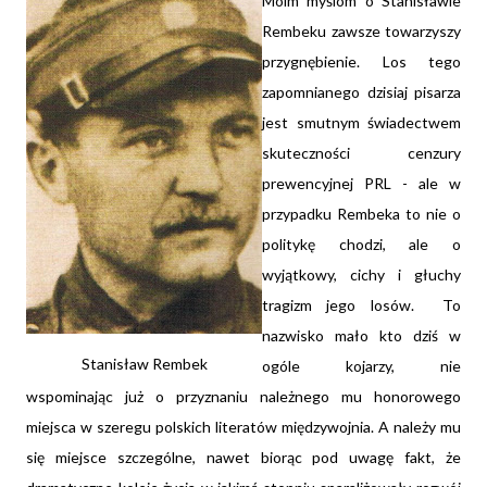
Moim myślom o Stanisławie
Rembeku zawsze towarzyszy
przygnębienie. Los tego
zapomnianego dzisiaj pisarza
jest smutnym świadectwem
skuteczności cenzury
prewencyjnej PRL - ale w
przypadku Rembeka to nie o
politykę chodzi, ale o
wyjątkowy, cichy i głuchy
tragizm jego losów. To
nazwisko mało kto dziś w
Stanisław Rembek
ogóle kojarzy, nie
wspominając już o przyznaniu należnego mu honorowego
miejsca w szeregu polskich literatów międzywojnia. A należy mu
się miejsce szczególne, nawet biorąc pod uwagę fakt, że