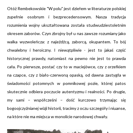
Otóż Rembekowskie "W polu" jest dziełem w literaturze polskiej
zupełnie osobnym i bezprecedensowym. Nasza tradycja
rozumienia wojny ukształtowana została studwudziestoletnim
okresem zaborów. Czyn zbrojny był u nas zawsze rozumiany jako
walka wyzwoleńcza: z najeźdźcą, zaborcą, okupantem. To bój
chwalebny i heroiczny. I niewątpliwie - jest to jakaś część
historycznej prawdy, natomiast na pewno nie jest to prawda
cała. Po pierwsze, postać czy to w maciejówce, czy z orzełkiem
na czapce, czy z biało-czerwoną opaską, od dawna zastygła w
świadomości potomnych w pomnikowej pozie, której patos
skutecznie odbiera poczucie autentyzmu i realności. Po drugie,
my sami – współcześni – dość kurczowo trzymając się
bogoojczyźnianej wizji historii, tracimy z oczu szczegóły i niuanse,
na które nie ma miejsca w monolicie narodowej chwały.