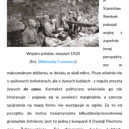
A
Stanisław
Rembek
pokazał
wojnę z
zupełnie
innej
Wojsko polskie, sierpień 1920
perspekty
(fot.
Wikimedia Commons
)
wy: w
maksymalnym zbliżeniu, w detalu, w skali mikro. Pisze właśnie nie
o spiżowych bohaterach, ale o żywych ludziach - z reguły zresztą
żywych
do czasu
. Kontekst polityczny właściwie go nie
interesuje - pojawia się w powieści marginalnie, a szersze
spojrzenie na mapę fontu nie występuje w ogóle. Za to od
początku do końca towarzyszymy kilkudziesięcioosobowej
gromadzie żołnierzy: jest to jedna z kompanii X Dywizji Piechoty