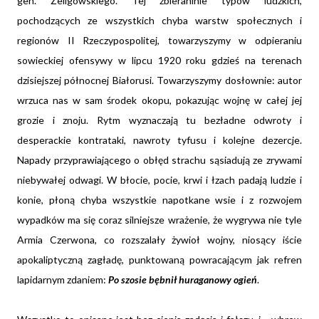
gen. Żeligowskiego. Tej zbieraninie typów ludzkich,
pochodzących ze wszystkich chyba warstw społecznych i
regionów II Rzeczypospolitej, towarzyszymy w odpieraniu
sowieckiej ofensywy w lipcu 1920 roku gdzieś na terenach
dzisiejszej północnej Białorusi. Towarzyszymy dosłownie: autor
wrzuca nas w sam środek okopu, pokazując wojnę w całej jej
grozie i znoju. Rytm wyznaczają tu bezładne odwroty i
desperackie kontrataki, nawroty tyfusu i kolejne dezercje.
Napady przyprawiającego o obłęd strachu sąsiadują ze zrywami
niebywałej odwagi. W błocie, pocie, krwi i łzach padają ludzie i
konie, płoną chyba wszystkie napotkane wsie i z rozwojem
wypadków ma się coraz silniejsze wrażenie, że wygrywa nie tyle
Armia Czerwona, co rozszalały żywioł wojny, niosący iście
apokaliptyczną zagładę, punktowaną powracającym jak refren
lapidarnym zdaniem:
Po szosie bębnił huraganowy ogień
.