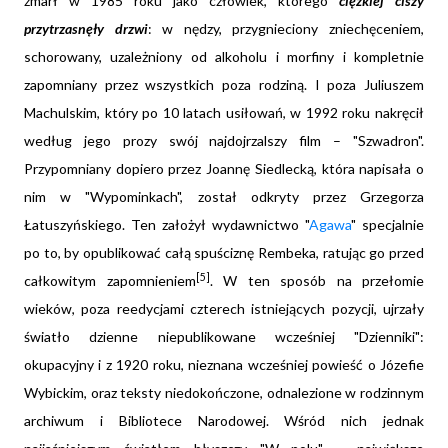
zmarł w 1985 roku jako człowiek, którego
ciężkiej ciszy
przytrzasnęły drzwi
: w nędzy, przygnieciony zniechęceniem,
schorowany, uzależniony od alkoholu i morfiny i kompletnie
zapomniany przez wszystkich poza rodziną. I poza Juliuszem
Machulskim, który po 10 latach usiłowań, w 1992 roku nakręcił
według jego prozy swój najdojrzalszy film – "Szwadron".
Przypomniany dopiero przez Joannę Siedlecką, która napisała o
nim w "Wypominkach", został odkryty przez Grzegorza
Łatuszyńskiego. Ten założył wydawnictwo "
Agawa
" specjalnie
po to, by opublikować całą spuściznę Rembeka, ratując go przed
[5]
całkowitym zapomnieniem
. W ten sposób na przełomie
wieków, poza reedycjami czterech istniejących pozycji, ujrzały
światło dzienne niepublikowane wcześniej "Dzienniki":
okupacyjny i z 1920 roku, nieznana wcześniej powieść o Józefie
Wybickim, oraz teksty niedokończone, odnalezione w rodzinnym
archiwum i Bibliotece Narodowej. Wśród nich jednak