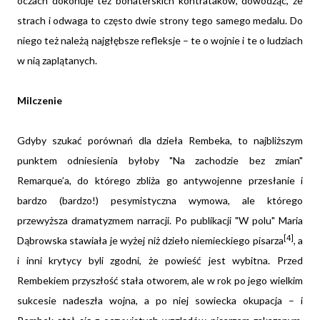
oczach dokonuje też bohaterskich kontrataków, dowodząc, że
strach i odwaga to często dwie strony tego samego medalu. Do
niego też należą najgłębsze refleksje – te o wojnie i te o ludziach
w nią zaplątanych.
Milczenie
Gdyby szukać porównań dla dzieła Rembeka, to najbliższym
punktem odniesienia byłoby "Na zachodzie bez zmian"
Remarque’a, do którego zbliża go antywojenne przesłanie i
bardzo (bardzo!) pesymistyczna wymowa, ale którego
przewyższa dramatyzmem narracji. Po publikacji "W polu" Maria
[4]
Dąbrowska stawiała je wyżej niż dzieło niemieckiego pisarza
, a
i inni krytycy byli zgodni, że powieść jest wybitna. Przed
Rembekiem przyszłość stała otworem, ale w rok po jego wielkim
sukcesie nadeszła wojna, a po niej sowiecka okupacja – i