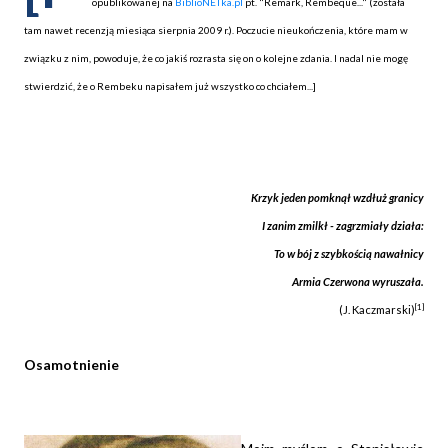
opublikowanej na
BiblioNETka.pl
pt. "Remark, Rembeque..." (została
tam nawet recenzją miesiąca sierpnia 2009 r.). Poczucie nieukończenia, które mam w
związku z nim, powoduje, że co jakiś rozrasta się on o kolejne zdania. I nadal nie mogę
stwierdzić, że o Rembeku napisałem już wszystko co chciałem...]
Krzyk jeden pomknął wzdłuż granicy
I zanim zmilkł - zagrzmiały działa:
To w bój z szybkością nawałnicy
Armia Czerwona wyruszała.
[1]
(J. Kaczmarski)
Osamotnienie