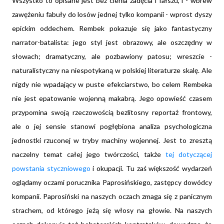
Wszystko to opisane jest bez cienia zadęcia i fałszu, i - wbrew
zawężeniu fabuły do losów jednej tylko kompanii - wprost dyszy
epickim oddechem. Rembek pokazuje się jako fantastyczny
narrator-batalista: jego styl jest obrazowy, ale oszczędny w
słowach; dramatyczny, ale pozbawiony patosu; wreszcie -
naturalistyczny na niespotykaną w polskiej literaturze skalę. Ale
nigdy nie wpadający w puste efekciarstwo, bo celem Rembeka
nie jest epatowanie wojenną makabrą. Jego opowieść czasem
przypomina swoją rzeczowością bezlitosny reportaż frontowy,
ale o jej sensie stanowi pogłębiona analiza psychologiczna
jednostki rzuconej w tryby machiny wojennej. Jest to zresztą
naczelny temat całej jego twórczości, także
tej dotyczącej
powstania styczniowego
i okupacji. Tu zaś większość wydarzeń
oglądamy oczami porucznika Paprosińskiego, zastępcy dowódcy
kompanii. Paprosiński na naszych oczach zmaga się z panicznym
strachem, od którego jeżą się włosy na głowie. Na naszych