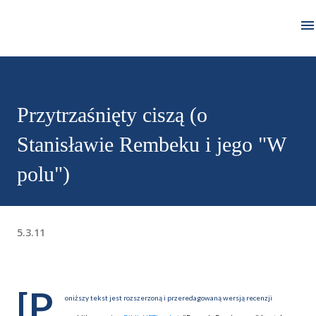
Przejdź do głównej zawartości
Przytrzaśnięty ciszą (o
Stanisławie Rembeku i jego "W
polu")
5.3.11
[P
oniższy tekst jest rozszerzoną i przeredagowaną wersją recenzji