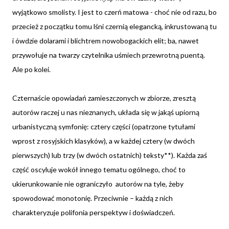
wyjątkowo smolisty. I jest to czerń matowa - choć nie od razu, bo
przecież z początku tomu lśni czernią elegancką, inkrustowaną tu
i ówdzie dolarami i blichtrem nowobogackich elit; ba, nawet
przywołuje na twarzy czytelnika uśmiech przewrotną puentą.
Ale po kolei.
Czternaście opowiadań zamieszczonych w zbiorze, zresztą
autorów raczej u nas nieznanych, układa się w jakąś upiorną
urbanistyczną symfonię: cztery części (opatrzone tytułami
wprost z rosyjskich klasyków), a w każdej cztery (w dwóch
pierwszych) lub trzy (w dwóch ostatnich) teksty**). Każda zaś
część oscyluje wokół innego tematu ogólnego, choć to
ukierunkowanie nie ograniczyło autorów na tyle, żeby
spowodować monotonię. Przeciwnie – każdą z nich
charakteryzuje polifonia perspektyw i doświadczeń.