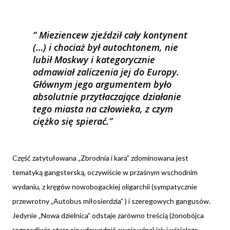
Mieziencew zjeździł cały kontynent
(…) i chociaż był autochtonem, nie
lubił Moskwy i kategorycznie
odmawiał zaliczenia jej do Europy.
Głównym jego argumentem było
absolutnie przytłaczające działanie
tego miasta na człowieka, z czym
ciężko się spierać.
Część zatytułowana „Zbrodnia i kara” zdominowana jest
tematyką gangsterską, oczywiście w przaśnym wschodnim
wydaniu, z kręgów nowobogackiej oligarchii (sympatycznie
przewrotny „Autobus miłosierdzia” ) i szeregowych gangusów.
Jedynie „Nowa dzielnica” odstaje zarówno treścią (żonobójca
rozpaczliwie stara się udowodnić swoją winę) jak i wisielczo-