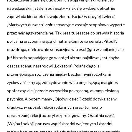
gawędziarskim stylem od reszty – i jak się wydaje, delikatnie
zapowiada kierunek rozwoju zbioru. Bo już w drugiej ćwierci,
„Martwych duszach”,
noir
sensacyjne zostaje stopniowo wyparte
przez
noir
egzystencjalne. Tak, jest tu jeszcze co prawda historia
policyjna przypominająca klimat znakomitego serialu „Pitbull”,
oraz druga, efektownie sensacyjna w treści ((gra w zabijanie), ale
już historia popadającego w obłęd aktora najbliższa jest chyba
osaczającemu nastrojowi „Lokatora” Polańskiego, a
przygnębiające rozliczenia między bezdomnymi rozbitkami
życiowymi skręcają zdecydowanie w stronę drążącą margines
społeczny, ale i przede wszystkim pokręconą, zakompleksioną
psychikę. A potem mamy „Ojców i dzieci”, część dotykającą w
drastyczny sposób relacji rodzinnych oraz (tu mocno
upraszczam) relacji autorytet-protegowany. Ostatnia część,
„Wojna i pokój”, porusza wątki zbrodni wojennych i zbrodni
reżimu komunistycznego, a koda zbioru wiąże razem wszystkie