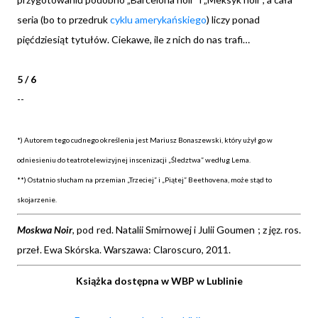
seria (bo to przedruk
cyklu amerykańskiego
) liczy ponad
pięćdziesiąt tytułów. Ciekawe, ile z nich do nas trafi…
5 / 6
--
*) Autorem tego cudnego określenia jest Mariusz Bonaszewski, który użył go w
odniesieniu do teatrotelewizyjnej inscenizacji „Śledztwa” według Lema.
**) Ostatnio słucham na przemian „Trzeciej” i „Piątej” Beethovena, może stąd to
skojarzenie.
Moskwa Noir
,
pod red. Natalii Smirnowej i Julii Goumen ; z jęz. ros.
przeł. Ewa Skórska.
Warszawa: Claroscuro, 2011.
Książka dostępna w WBP w Lublinie