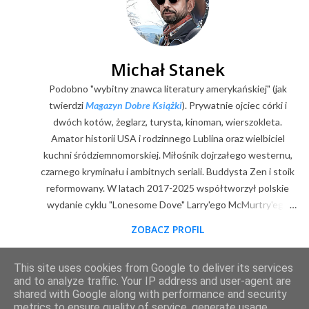
k
o
m
e
Michał Stanek
n
Podobno "wybitny znawca literatury amerykańskiej" (jak
t
a
twierdzi
Magazyn Dobre Książki
). Prywatnie ojciec córki i
r
dwóch kotów, żeglarz, turysta, kinoman, wierszokleta.
z
Amator historii USA i rodzinnego Lublina oraz wielbiciel
kuchni śródziemnomorskiej. Miłośnik dojrzałego westernu,
czarnego kryminału i ambitnych seriali. Buddysta Zen i stoik
reformowany. W latach 2017-2025 współtworzył polskie
wydanie cyklu "Lonesome Dove" Larry'ego McMurtry'ego
(posłowia, wybór zdjęć, mapy). Z zawodu digitalizator.
ZOBACZ PROFIL
Goodreads
|
Filmweb
|
Facebook
|
Youtube
|
E-mail
This site uses cookies from Google to deliver its services
Obsługiwane przez usługę Blogger
and to analyze traffic. Your IP address and user-agent are
shared with Google along with performance and security
metrics to ensure quality of service, generate usage
2011-2025 © content & design by Michał Stanek. Kopiowanie materiałów wyłącznie za