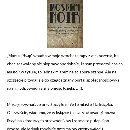
„Москва Нуар” wpadła w moje włochate łapy z zaskoczenia, bo
choć zdawałoby się nieprawdopodobnie, żebym przeoczył coś co
ma
noir
w tytule, to jednak miałem na to spore szanse. Ale na
szczęście przydał się do czegoś znany portal społecznościowy i
na nim odpowiednia znajomość (dzięki, D.!).
Muszę przyznać, ze przytłoczyło mnie to miasto i ta książka.
Oczywiście, wiadomo, że w książce tak zatytułowanej można
liczyć na zdradliwych przewodników i rozmaite pułapki po
drodze, ale jednak rosyjskie
нуар
ma ów
czarny walor
*)