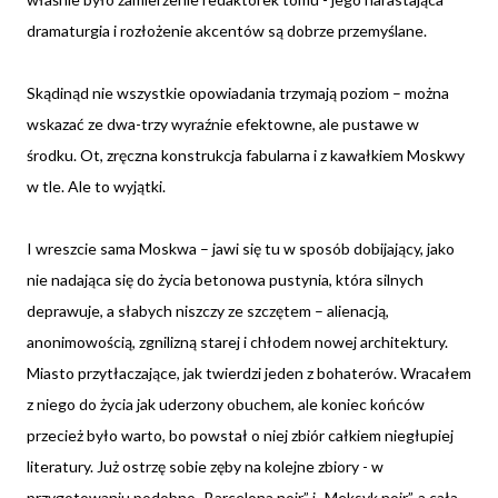
dramaturgia i rozłożenie akcentów są dobrze przemyślane.
Skądinąd nie wszystkie opowiadania trzymają poziom – można
wskazać ze dwa-trzy wyraźnie efektowne, ale pustawe w
środku. Ot, zręczna konstrukcja fabularna i z kawałkiem Moskwy
w tle. Ale to wyjątki.
I wreszcie sama Moskwa – jawi się tu w sposób dobijający, jako
nie nadająca się do życia betonowa pustynia, która silnych
deprawuje, a słabych niszczy ze szczętem – alienacją,
anonimowością, zgnilizną starej i chłodem nowej architektury.
Miasto przytłaczające, jak twierdzi jeden z bohaterów. Wracałem
z niego do życia jak uderzony obuchem, ale koniec końców
przecież było warto, bo powstał o niej zbiór całkiem niegłupiej
literatury. Już ostrzę sobie zęby na kolejne zbiory - w
przygotowaniu podobno „Barcelona noir” i „Meksyk noir”, a cała