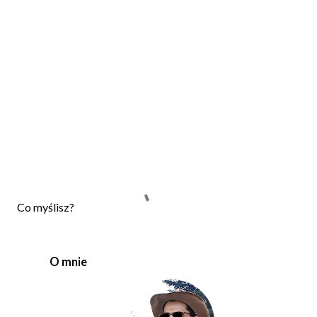
P
Co myślisz?
r
z
e
O mnie
ś
l
i
j