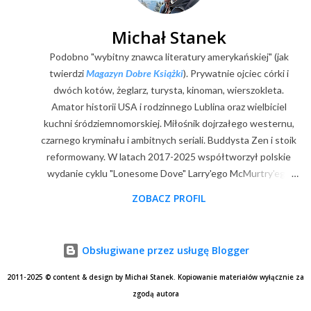
Michał Stanek
Podobno "wybitny znawca literatury amerykańskiej" (jak
twierdzi
Magazyn Dobre Książki
). Prywatnie ojciec córki i
dwóch kotów, żeglarz, turysta, kinoman, wierszokleta.
Amator historii USA i rodzinnego Lublina oraz wielbiciel
kuchni śródziemnomorskiej. Miłośnik dojrzałego westernu,
czarnego kryminału i ambitnych seriali. Buddysta Zen i stoik
reformowany. W latach 2017-2025 współtworzył polskie
wydanie cyklu "Lonesome Dove" Larry'ego McMurtry'ego
(posłowia, wybór zdjęć, mapy). Z zawodu digitalizator.
ZOBACZ PROFIL
Goodreads
|
Filmweb
|
Facebook
|
Youtube
|
E-mail
Obsługiwane przez usługę Blogger
2011-2025 © content & design by Michał Stanek. Kopiowanie materiałów wyłącznie za
zgodą autora