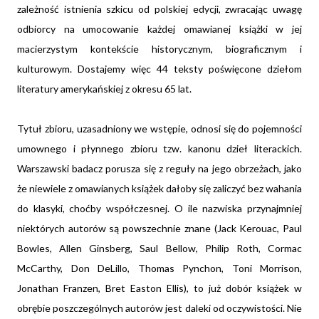
zależność istnienia szkicu od polskiej edycji, zwracając uwagę
odbiorcy na umocowanie każdej omawianej książki w jej
macierzystym kontekście historycznym, biograficznym i
kulturowym. Dostajemy więc 44 teksty poświęcone dziełom
literatury amerykańskiej z okresu 65 lat.
Tytuł zbioru, uzasadniony we wstępie, odnosi się do pojemności
umownego i płynnego zbioru tzw. kanonu dzieł literackich.
Warszawski badacz porusza się z reguły na jego obrzeżach, jako
że niewiele z omawianych książek dałoby się zaliczyć bez wahania
do klasyki, choćby współczesnej. O ile nazwiska przynajmniej
niektórych autorów są powszechnie znane (Jack Kerouac, Paul
Bowles, Allen Ginsberg, Saul Bellow, Philip Roth, Cormac
McCarthy, Don DeLillo, Thomas Pynchon, Toni Morrison,
Jonathan Franzen, Bret Easton Ellis), to już dobór książek w
obrębie poszczególnych autorów jest daleki od oczywistości. Nie