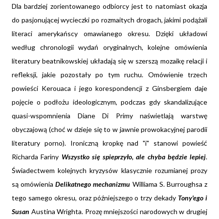
Dla bardziej zorientowanego odbiorcy jest to natomiast okazja
do pasjonującej wycieczki po rozmaitych drogach, jakimi podążali
literaci amerykańscy omawianego okresu. Dzięki układowi
według chronologii wydań oryginalnych, kolejne omówienia
literatury beatnikowskiej układają się w szerszą mozaikę relacji i
refleksji, jakie pozostały po tym ruchu. Omówienie trzech
powieści Kerouaca i jego korespondencji z Ginsbergiem daje
pojęcie o podłożu ideologicznym, podczas gdy skandalizujące
quasi-wspomnienia Diane Di Primy naświetlają warstwę
obyczajową (choć w dzieje się to w jawnie prowokacyjnej parodii
literatury porno). Ironiczną kropkę nad "i" stanowi powieść
Richarda Fariny
Wszystko się spieprzyło, ale chyba będzie lepiej
.
Świadectwem kolejnych kryzysów klasycznie rozumianej prozy
są omówienia
Delikatnego mechanizmu
Williama S. Burroughsa z
tego samego okresu, oraz późniejszego o trzy dekady
Tony'ego i
Susan
Austina Wrighta. Prozę mniejszości narodowych w drugiej