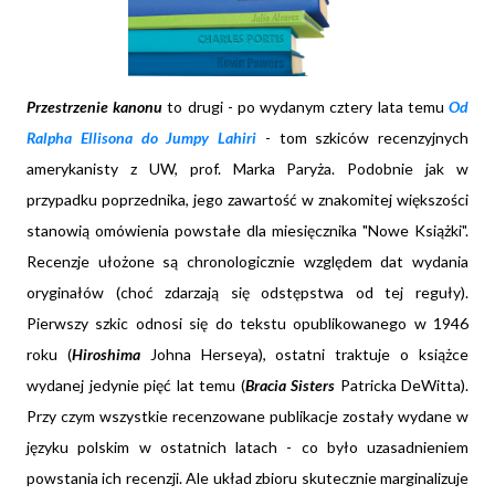
Przestrzenie kanonu
to drugi - po wydanym cztery lata temu
Od
Ralpha Ellisona do Jumpy Lahiri
- tom szkiców recenzyjnych
amerykanisty z UW, prof. Marka Paryża. Podobnie jak w
przypadku poprzednika, jego zawartość w znakomitej większości
stanowią omówienia powstałe dla miesięcznika "Nowe Książki".
Recenzje ułożone są chronologicznie względem dat wydania
oryginałów (choć zdarzają się odstępstwa od tej reguły).
Pierwszy szkic odnosi się do tekstu opublikowanego w 1946
roku (
Hiroshima
Johna Herseya), ostatni traktuje o książce
wydanej jedynie pięć lat temu (
Bracia Sisters
Patricka DeWitta).
Przy czym wszystkie recenzowane publikacje zostały wydane w
języku polskim w ostatnich latach - co było uzasadnieniem
powstania ich recenzji. Ale układ zbioru skutecznie marginalizuje