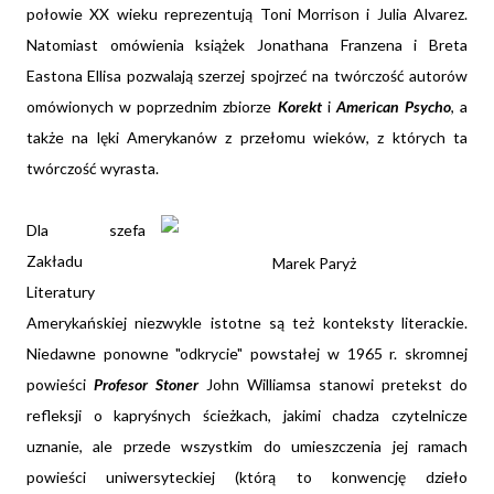
połowie XX wieku reprezentują Toni Morrison i Julia Alvarez.
Natomiast omówienia książek Jonathana Franzena i Breta
Eastona Ellisa pozwalają szerzej spojrzeć na twórczość autorów
omówionych w poprzednim zbiorze
Korekt
i
American Psycho
, a
także na lęki Amerykanów z przełomu wieków, z których ta
twórczość wyrasta.
Dla szefa
Zakładu
Marek Paryż
Literatury
Amerykańskiej niezwykle istotne są też konteksty literackie.
Niedawne ponowne "odkrycie" powstałej w 1965 r. skromnej
powieści
Profesor Stoner
John Williamsa stanowi pretekst do
refleksji o kapryśnych ścieżkach, jakimi chadza czytelnicze
uznanie, ale przede wszystkim do umieszczenia jej ramach
powieści uniwersyteckiej (którą to konwencję dzieło