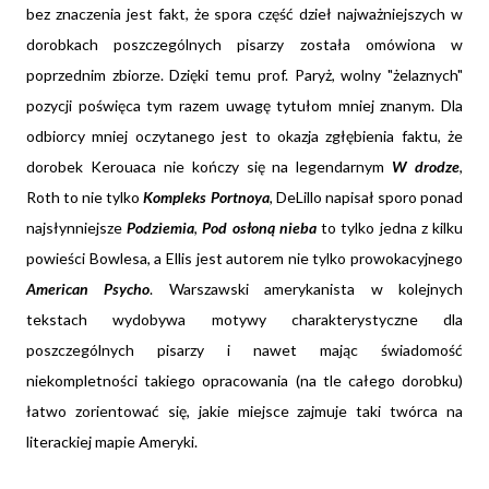
bez znaczenia jest fakt, że spora część dzieł najważniejszych w
dorobkach poszczególnych pisarzy została omówiona w
poprzednim zbiorze. Dzięki temu prof. Paryż, wolny "żelaznych"
pozycji poświęca tym razem uwagę tytułom mniej znanym. Dla
odbiorcy mniej oczytanego jest to okazja zgłębienia faktu, że
dorobek Kerouaca nie kończy się na legendarnym
W drodze
,
Roth to nie tylko
Kompleks Portnoya
, DeLillo napisał sporo ponad
najsłynniejsze
Podziemia
,
Pod osłoną nieba
to tylko jedna z kilku
powieści Bowlesa, a Ellis jest autorem nie tylko prowokacyjnego
American Psycho
. Warszawski amerykanista w kolejnych
tekstach wydobywa motywy charakterystyczne dla
poszczególnych pisarzy i nawet mając świadomość
niekompletności takiego opracowania (na tle całego dorobku)
łatwo zorientować się, jakie miejsce zajmuje taki twórca na
literackiej mapie Ameryki.