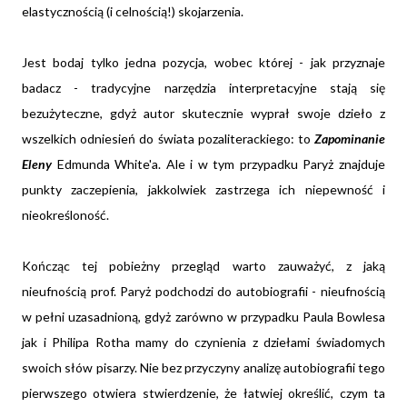
elastycznością (i celnością!) skojarzenia.
Jest bodaj tylko jedna pozycja, wobec której - jak przyznaje
badacz - tradycyjne narzędzia interpretacyjne stają się
bezużyteczne, gdyż autor skutecznie wyprał swoje dzieło z
wszelkich odniesień do świata pozaliterackiego: to
Zapominanie
Eleny
Edmunda White'a. Ale i w tym przypadku Paryż znajduje
punkty zaczepienia, jakkolwiek zastrzega ich niepewność i
nieokreśloność.
Kończąc tej pobieżny przegląd warto zauważyć, z jaką
nieufnością prof. Paryż podchodzi do autobiografii - nieufnością
w pełni uzasadnioną, gdyż zarówno w przypadku Paula Bowlesa
jak i Philipa Rotha mamy do czynienia z dziełami świadomych
swoich słów pisarzy. Nie bez przyczyny analizę autobiografii tego
pierwszego otwiera stwierdzenie, że łatwiej określić, czym ta