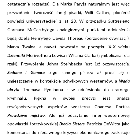
ostatecznie rozsadza). Dla Marka Paryża naturalnym jest więc
przywołanie twórczość innej pisarki, Willi Cather, pionierki
powieści uniwersyteckiej z lat 20. W przypadku
Suttree
'ego
Cormaca McCarthy'ego analogicznymi punktami odniesienia
będą dzieła Henry'ego Davida Thoreau (odrzucenie cywilizacji),
Marka Twaina, a nawet powstałe na początku XIX wieku
Dzienniki
Meriwethera Lewisa i Willama Clarka (symboliczna rola
rzeki). Przywołanie Johna Steinbecka jest już oczywistością.
Sodoma i Gomora
tego samego pisarza aż prosi się o
umieszczenie w kontekście schyłkowych westernów, a
Wada
ukryta
Thomasa Pynchona - w odniesieniu do czarnego
kryminału. Piękna w swojej precyzji jest analiza
rewizjonistycznych aspektów westernu Charlesa Portisa
Prawdziwe męstwo
. Ale już odczytanie innej westernowej
opowiastki łotrzykowskiej
Bracia Sisters
Patricka DeWitta jako
komentarza do niedawnego kryzysu ekonomicznego zaskakuje