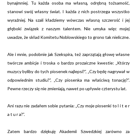
bynajmniej. Tu każda osoba ma własną, odrębną tożsamość,
stanowi swój własny świat. I każda z nich postrzega wszystko
wyraźniej. Na szali kładziemy wówczas własną szczerość i jej
głęboki związek z naszym talentem. Nie umyka więc mojej
uwadze, że skład Komitetu Noblowskiego to grono tak nieliczne.
Ale i mnie, podobnie jak Szekspira, też zaprzątają głowę własne
twórcze ambicje i troska o bardzo prozaiczne kwestie: „Którzy
muzycy byliby do tych piosenek najlepsi?”, „Czy będę nagrywał w
odpowiednim studiu?”, „Czy piosenka ma właściwą tonację?”.
Pewne rzeczy się nie zmieniają, nawet po upływie czterystu lat.
Ani razu nie zadałem sobie pytania: „Czy moje piosenki to l i t e r
a t u r a?”.
Zatem bardzo dziękuję Akademii Szwedzkiej zarówno za