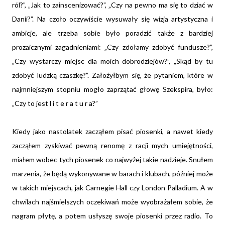
ról?”, „Jak to zainscenizować?”, „Czy na pewno ma się to dziać w
Danii?”. Na czoło oczywiście wysuwały się wizja artystyczna i
ambicje, ale trzeba sobie było poradzić także z bardziej
prozaicznymi zagadnieniami: „Czy zdołamy zdobyć fundusze?”,
„Czy wystarczy miejsc dla moich dobrodziejów?”, „Skąd by tu
zdobyć ludzką czaszkę?”. Założyłbym się, że pytaniem, które w
najmniejszym stopniu mogło zaprzątać głowę Szekspira, było:
„Czy to jest l i t e r a t u r a?”
Kiedy jako nastolatek zacząłem pisać piosenki, a nawet kiedy
zacząłem zyskiwać pewną renomę z racji mych umiejętności,
miałem wobec tych piosenek co najwyżej takie nadzieje. Snułem
marzenia, że będą wykonywane w barach i klubach, później może
w takich miejscach, jak Carnegie Hall czy London Palladium. A w
chwilach najśmielszych oczekiwań może wyobrażałem sobie, że
nagram płytę, a potem usłyszę swoje piosenki przez radio. To