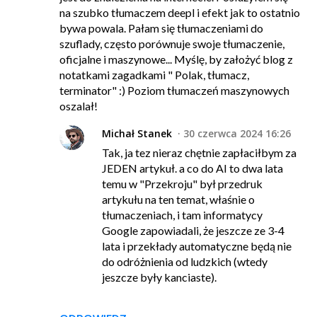
na szubko tłumaczem deepl i efekt jak to ostatnio
bywa powala. Pałam się tłumaczeniami do
szuflady, często porównuje swoje tłumaczenie,
oficjalne i maszynowe... Myślę, by założyć blog z
notatkami zagadkami " Polak, tłumacz,
terminator" :) Poziom tłumaczeń maszynowych
oszalał!
Michał Stanek
30 czerwca 2024 16:26
Tak, ja tez nieraz chętnie zapłaciłbym za
JEDEN artykuł. a co do AI to dwa lata
temu w "Przekroju" był przedruk
artykułu na ten temat, właśnie o
tłumaczeniach, i tam informatycy
Google zapowiadali, że jeszcze ze 3-4
lata i przekłady automatyczne będą nie
do odróżnienia od ludzkich (wtedy
jeszcze były kanciaste).