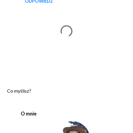
ODPOWIEDZ
P
Co myślisz?
r
z
e
O mnie
ś
l
i