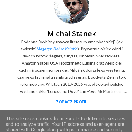
j
k
o
m
e
Michał Stanek
n
Podobno "wybitny znawca literatury amerykańskiej" (jak
t
a
twierdzi
Magazyn Dobre Książki
). Prywatnie ojciec córki i
r
dwóch kotów, żeglarz, turysta, kinoman, wierszokleta.
z
Amator historii USA i rodzinnego Lublina oraz wielbiciel
kuchni śródziemnomorskiej. Miłośnik dojrzałego westernu,
czarnego kryminału i ambitnych seriali. Buddysta Zen i stoik
reformowany. W latach 2017-2025 współtworzył polskie
wydanie cyklu "Lonesome Dove" Larry'ego McMurtry'ego
(posłowia, wybór zdjęć, mapy). Z zawodu digitalizator.
ZOBACZ PROFIL
Goodreads
|
Filmweb
|
Facebook
|
Youtube
|
E-mail
This site uses cookies from Google to deliver its services
Obsługiwane przez usługę Blogger
and to analyze traffic. Your IP address and user-agent are
shared with Google along with performance and security