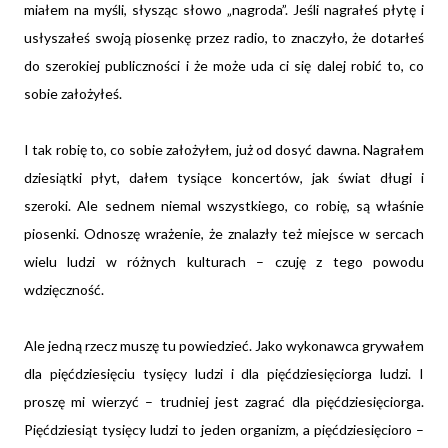
miałem na myśli, słysząc słowo „nagroda”. Jeśli nagrałeś płytę i
usłyszałeś swoją piosenkę przez radio, to znaczyło, że dotarłeś
do szerokiej publiczności i że może uda ci się dalej robić to, co
sobie założyłeś.
I tak robię to, co sobie założyłem, już od dosyć dawna. Nagrałem
dziesiątki płyt, dałem tysiące koncertów, jak świat długi i
szeroki. Ale sednem niemal wszystkiego, co robię, są właśnie
piosenki. Odnoszę wrażenie, że znalazły też miejsce w sercach
wielu ludzi w różnych kulturach – czuję z tego powodu
wdzięczność.
Ale jedną rzecz muszę tu powiedzieć. Jako wykonawca grywałem
dla pięćdziesięciu tysięcy ludzi i dla pięćdziesięciorga ludzi. I
proszę mi wierzyć – trudniej jest zagrać dla pięćdziesięciorga.
Pięćdziesiąt tysięcy ludzi to jeden organizm, a pięćdziesięcioro –