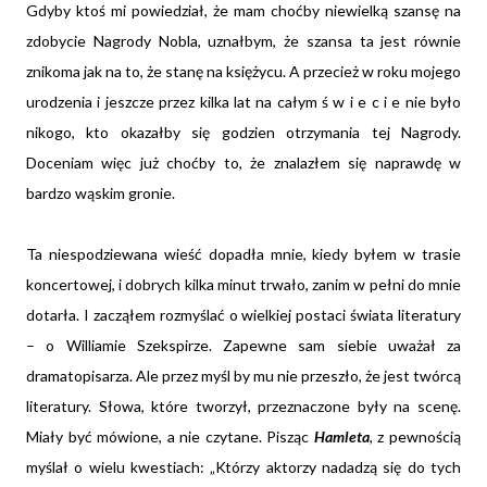
Gdyby ktoś mi powiedział, że mam choćby niewielką szansę na
zdobycie Nagrody Nobla, uznałbym, że szansa ta jest równie
znikoma jak na to, że stanę na księżycu. A przecież w roku mojego
urodzenia i jeszcze przez kilka lat na całym ś w i e c i e nie było
nikogo, kto okazałby się godzien otrzymania tej Nagrody.
Doceniam więc już choćby to, że znalazłem się naprawdę w
bardzo wąskim gronie.
Ta niespodziewana wieść dopadła mnie, kiedy byłem w trasie
koncertowej, i dobrych kilka minut trwało, zanim w pełni do mnie
dotarła. I zacząłem rozmyślać o wielkiej postaci świata literatury
– o Williamie Szekspirze. Zapewne sam siebie uważał za
dramatopisarza. Ale przez myśl by mu nie przeszło, że jest twórcą
literatury. Słowa, które tworzył, przeznaczone były na scenę.
Miały być mówione, a nie czytane. Pisząc
Hamleta
, z pewnością
myślał o wielu kwestiach: „Którzy aktorzy nadadzą się do tych