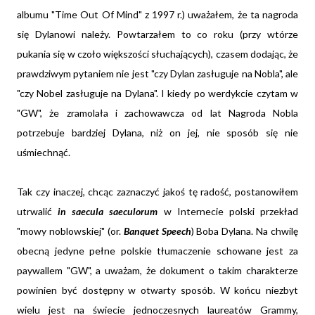
albumu "Time Out Of Mind" z 1997 r.) uważałem, że ta nagroda
się Dylanowi należy. Powtarzałem to co roku (przy wtórze
pukania się w czoło większości słuchających), czasem dodając, że
prawdziwym pytaniem nie jest "czy Dylan zasługuje na Nobla", ale
"czy Nobel zasługuje na Dylana". I kiedy po werdykcie czytam w
"GW", że zramolała i zachowawcza od lat Nagroda Nobla
potrzebuje bardziej Dylana, niż on jej, nie sposób się nie
uśmiechnąć.
Tak czy inaczej, chcąc zaznaczyć jakoś tę radość, postanowiłem
utrwalić
in saecula saeculorum
w Internecie polski przekład
"mowy noblowskiej" (or.
Banquet Speech
) Boba Dylana. Na chwilę
obecną jedyne pełne polskie tłumaczenie schowane jest za
paywallem "GW", a uważam, że dokument o takim charakterze
powinien być dostępny w otwarty sposób. W końcu niezbyt
wielu jest na świecie jednoczesnych laureatów Grammy,