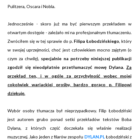
Pulitzera, Oscara i Nobla.
Jednocześnie - skoro już ma być pierwszym przekładem w
otwartym dostępie - zależało mi na profesjonalnym tłumaczeniu.
Zwróciłem się w tej sprawie do p.
Filipa Łobodzińskiego
, który
w swojej uprzejmości, choć jest człowiekiem mocno zajętym (o
czym za chwilę),
specjalnie na potrzeby niniejszej publikacji
zgodził się nieodpłatnie przetłumaczyć mowę Dylana
.
Za
przekład ten, i w ogóle za przychylność wobec mojej
cokolwiek wariackiej prośby, bardzo gorąco p. Filipowi
dziękuję.
Wybór osoby tłumacza był nieprzypadkowy. Filip Łobodziński
jest autorem grubo ponad setki przekładów tekstów Boba
Dylana, z których część doczekała się właśnie realizacji
muzycznej. Jako jeden z filarów zespołu
DYLAN.PL
Łobodziński z