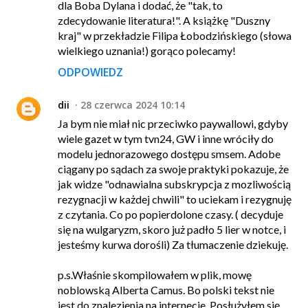
dla Boba Dylana i dodać, że "tak, to
zdecydowanie literatura!". A książkę "Duszny
kraj" w przekładzie Filipa Łobodzińskiego (słowa
wielkiego uznania!) gorąco polecamy!
ODPOWIEDZ
dii
28 czerwca 2024 10:14
Ja bym nie miał nic przeciwko paywallowi, gdyby
wiele gazet w tym tvn24, GW i inne wróciły do
modelu jednorazowego dostępu smsem. Adobe
ciągany po sądach za swoje praktyki pokazuje, że
jak widze "odnawialna subskrypcja z mozliwością
rezygnacji w każdej chwili" to uciekam i rezygnuję
z czytania. Co po popierdolone czasy. ( decyduje
się na wulgaryzm, skoro już padło 5 lier w notce, i
jesteśmy kurwa dorośli) Za tłumaczenie dziekuję.
p.s.Właśnie skompilowałem w plik, mowę
noblowską Alberta Camus. Bo polski tekst nie
jest do znalezienia na internecie. Posłużyłem się