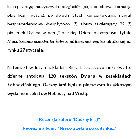
liczną załogą muzycznych przyjaciół (pięcioosobowa formacja
plus liczni goście), po dwóch latach koncertowania, nagrał
bezprecedensowy dwupłytowy (!) album zawierający 29 (!)
piosenek Dylana w wersji polskiej. Dzieło o obłędnym tytule
Niepotrzebna pogodynka żeby znać kierunek wiatru
ukaże się na
rynku 27 stycznia.
Natomiast w lutym nakładem Biura Literackiego ujrzy światło
dzienne antologia
120 tekstów Dylana w przekładach
Łobodzińskiego.
Duszny kraj
będzie pierwszym książkowym
wydaniem tekstów Noblisty nad Wisłą.
Recenzja zbioru "Duszny kraj"
Recenzja albumu "Niepotrzebna pogodynka..."