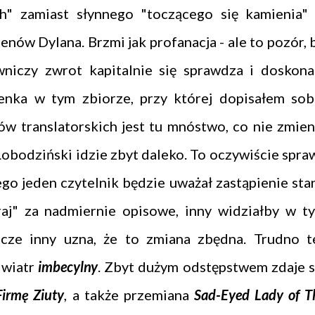
ch" zamiast słynnego "toczącego się kamienia"
nów Dylana. Brzmi jak profanacja - ale to pozór, 
wniczy zwrot kapitalnie się sprawdza i doskona
senka w tym zbiorze, przy której dopisałem sob
ów translatorskich jest tu mnóstwo, co nie zmien
Łobodziński idzie zbyt daleko. To oczywiście spra
go jeden czytelnik będzie uważał zastąpienie sta
raj" za nadmiernie opisowe, inny widziałby w t
zcze inny uzna, że to zmiana zbędna. Trudno t
wiatr
imbecylny
. Zbyt dużym odstępstwem zdaje s
Firmę Ziuty
, a także przemiana
Sad-Eyed Lady of T