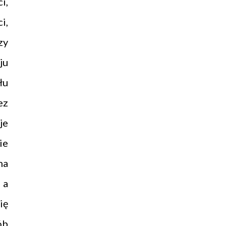
i,
i,
zy
ju
łu
ez
je
ie
na
 a
ię
ób