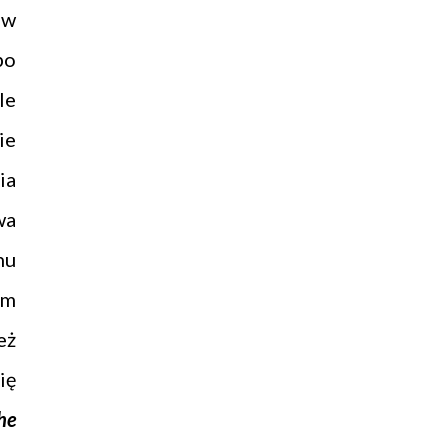
 w
bo
le
ie
ia
wa
nu
ym
eż
ię
he