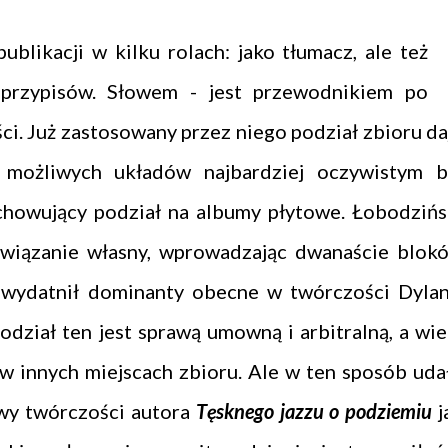
ublikacji w kilku rolach: jako tłumacz, ale też
 przypisów. Słowem - jest przewodnikiem po
i. Już zastosowany przez niego podział zbioru da
 możliwych układów najbardziej oczywistym b
chowujący podział na albumy płytowe. Łobodzińs
związanie własny, wprowadzając dwanaście blok
uwydatnił dominanty obecne w twórczości Dylan
odział ten jest sprawą umowną i arbitralną, a wie
w innych miejscach zbioru. Ale w ten sposób uda
wy twórczości autora
Tęsknego jazzu o podziemiu
j