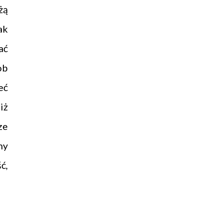
żą
ak
ać
ob
eć
iż
ze
ny
ć,