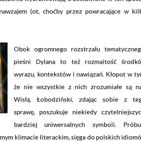
ę nawzajem (ot, choćby przez powracające w kil
Obok ogromnego rozstrzału tematyczneg
pieśni Dylana to też rozmaitość środk
wyrazu, kontekstów i nawiązań. Kłopot w ty
że nie wszystkie z nich zrozumiałe są n
Wisłą. Łobodziński, zdając sobie z te
sprawę, poszukuje niekiedy czytelniejszyc
bardziej uniwersalnych symboli. Próbu
imym klimacie literackim, sięga do polskich idiom