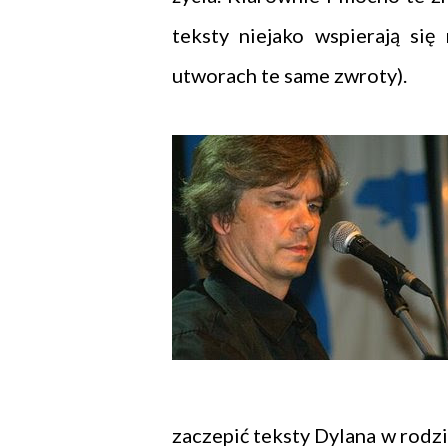
teksty niejako wspierają si
utworach te same zwroty).
zaczepić teksty Dylana w rodz