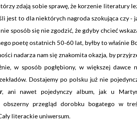
tórzy zdają sobie sprawę, że korzenie literatury le
śli jest to dla niektórych nagroda szokująca czy - j
o nie sposób się nie zgodzić, że gdyby chcieć wskaz
ego poetę ostatnich 50-60 lat, byłby to właśnie B
ości nadarza nam się znakomita okazja, by przyjrz
żnie, w sposób pogłębiony, w większej dawce n
ekładów. Dostajemy po polsku już nie pojedync
r
, ani nawet pojedynczy album, jak u Marty
o obszerny przegląd dorobku bogatego w treś
Cały literackie uniwersum.