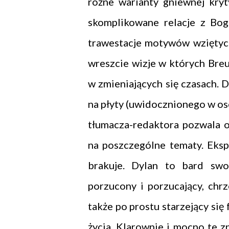
różne warianty gniewnej kryty
skomplikowane relacje z Bog
trawestacje motywów wziętych 
wreszcie wizje w których Breu
w zmieniających się czasach. 
na płyty (uwidocznionego w o
tłumacza-redaktora pozwala o
na poszczególne tematy. Eksp
brakuje. Dylan to bard swo
porzucony i porzucający, chrz
także po prostu starzejący się 
życia. Klarownie i mocno te 