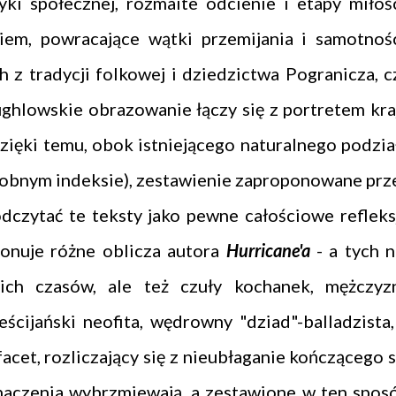
ki społecznej, rozmaite odcienie i etapy miłośc
iem, powracające wątki przemijania i samotnośc
z tradycji folkowej i dziedzictwa Pogranicza, c
ghlowskie obrazowanie łączy się z portretem kra
Dzięki temu, obok istniejącego naturalnego podzia
sobnym indeksie), zestawienie zaproponowane prz
dczytać te teksty jako pewne całościowe refleks
onuje różne oblicza autora
Hurricane'a
- a tych n
ich czasów, ale też czuły kochanek, mężczyz
eścijański neofita, wędrowny "dziad"-balladzista,
facet, rozliczający się z nieubłaganie kończącego s
znaczenia wybrzmiewają, a zestawione w ten spos