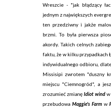
Wreszcie - "jak błądzący ła
jednym z największych evergree
ten przedziwny i jakże malo
brzmi. To była pierwsza pio
akordy. Takich celnych zabieg
faktu, że w kilku przypadkach 
indywidualnego odbioru, dlate
Missisipi zwrotem "duszny k
miejscu "Ciemnogród", a jes
zrozumieć zmianę
Idiot wind
w 
przebudowa
Maggie's Farm
w