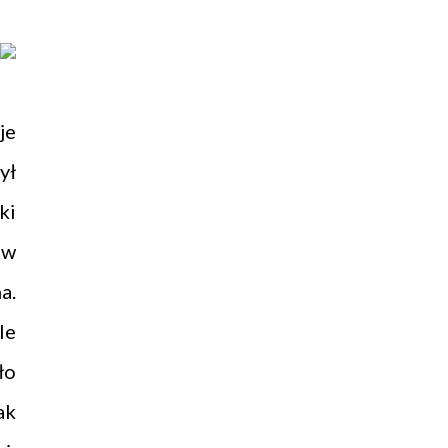
je
ył
ki
ów
a.
le
ło
ak