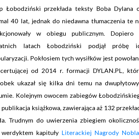
ip Łobodziński przekłada teksty Boba Dylana 
mal 40 lat, jednak do niedawna tłumaczenia te n
nkcjonowały w obiegu publicznym. Dopiero
tatnich latach Łobodziński podjął próbę i
ularyzacji. Pokłosiem tych wysiłków jest powołan
certującej od 2014 r. formacji DYLAN.PL, któr
obek ukazał się kilka dni temu na dwupłytow
umie. Kolejnym owocem zabiegów Łobodzińskie
t publikacja książkowa, zawierająca aż 132 przekła
a. Trudnym do uwierzenia zbiegiem okolicznoś
z werdyktem kapituły
Literackiej Nagrody Nobl