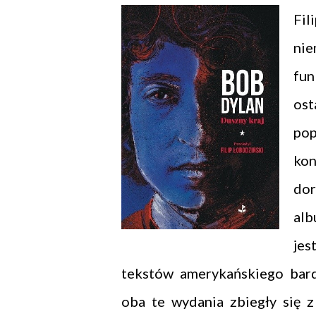
Fil
nie
fu
os
pop
kon
dor
alb
jes
tekstów amerykańskiego bard
oba te wydania zbiegły się 