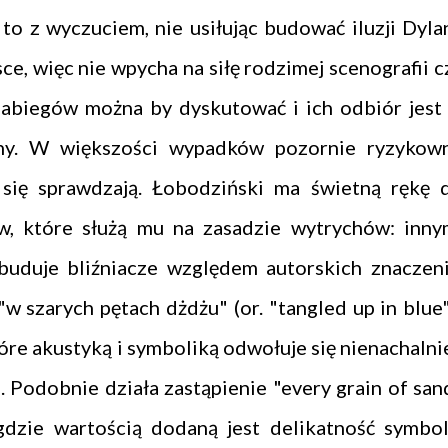
 to z wyczuciem, nie usiłując budować iluzji Dyla
ce, więc nie wpycha na siłę rodzimej scenografii c
 zabiegów można by dyskutować i ich odbiór jest
ny. W większości wypadków pozornie ryzykow
się sprawdzają. Łobodziński ma świetną rękę 
, które służą mu na zasadzie wytrychów: inny
buduje bliźniacze względem autorskich znaczeni
w szarych pętach dżdżu" (or. "tangled up in blue"
tóre akustyką i symboliką odwołuje się nienachalnie
. Podobnie działa zastąpienie "every grain of san
gdzie wartością dodaną jest delikatność symbol