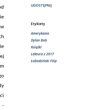
UDOSTĘPNIJ
od
ie
Etykiety
 w
Amerykanie
ch
Dylan Bob
ie
Książki
Lektura z 2017
ej
Łobodziński Filip
ym
go
dy
ci
a
-