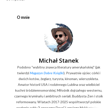
r
z
e
O mnie
ś
l
i
j
k
o
m
e
Michał Stanek
n
Podobno "wybitny znawca literatury amerykańskiej" (jak
t
a
twierdzi
Magazyn Dobre Książki
). Prywatnie ojciec córki i
r
dwóch kotów, żeglarz, turysta, kinoman, wierszokleta.
z
Amator historii USA i rodzinnego Lublina oraz wielbiciel
kuchni śródziemnomorskiej. Miłośnik dojrzałego westernu,
czarnego kryminału i ambitnych seriali. Buddysta Zen i stoik
reformowany. W latach 2017-2025 współtworzył polskie
wydanie cyklu "Lonesome Dove" Larry'ego McMurtry'ego