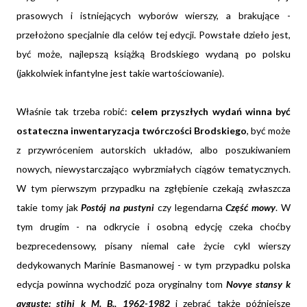
prasowych i istniejących wyborów wierszy, a brakujące -
przełożono specjalnie dla celów tej edycji. Powstałe dzieło jest,
być może, najlepszą książką Brodskiego wydaną po polsku
(jakkolwiek infantylne jest takie wartościowanie).
Właśnie tak trzeba robić:
celem przyszłych wydań winna być
ostateczna inwentaryzacja twórczości Brodskiego
, być może
z przywróceniem autorskich układów, albo poszukiwaniem
nowych, niewystarczająco wybrzmiałych ciągów tematycznych.
W tym pierwszym przypadku na zgłębienie czekają zwłaszcza
takie tomy jak
Postój na pustyni
czy legendarna
Część mowy
. W
tym drugim - na odkrycie i osobną edycję czeka choćby
bezprecedensowy, pisany niemal całe życie cykl wierszy
dedykowanych Marinie Basmanowej - w tym przypadku polska
edycja powinna wychodzić poza oryginalny tom
Novye stansy k
avguste: stihi k M. B., 1962-1982
i zebrać także późniejsze