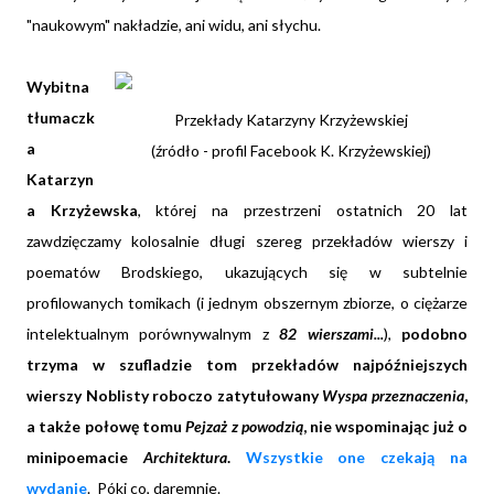
"naukowym" nakładzie, ani widu, ani słychu.
Wybitna
tłumaczk
Przekłady Katarzyny Krzyżewskiej
a
(źródło - profil Facebook K. Krzyżewskiej)
Katarzyn
a Krzyżewska
, której na przestrzeni ostatnich 20 lat
zawdzięczamy kolosalnie długi szereg przekładów wierszy i
poematów Brodskiego, ukazujących się w subtelnie
profilowanych tomikach (i jednym obszernym zbiorze, o ciężarze
intelektualnym porównywalnym z
82 wierszami...
),
podobno
trzyma w szufladzie tom przekładów najpóźniejszych
wierszy Noblisty roboczo zatytułowany
Wyspa przeznaczenia
,
a także połowę tomu
Pejzaż z powodzią
, nie wspominając już o
minipoemacie
Architektura
.
Wszystkie one czekają na
wydanie
. Póki co, daremnie.