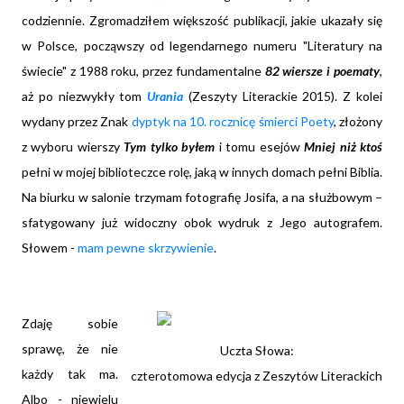
codziennie. Zgromadziłem większość publikacji, jakie ukazały się
w Polsce, począwszy od legendarnego numeru "Literatury na
świecie" z 1988 roku, przez fundamentalne
82 wiersze i poematy
,
aż po niezwykły tom
Urania
(Zeszyty Literackie 2015)
. Z kolei
wydany przez Znak
dyptyk na 10. rocznicę śmierci Poety
, złożony
z wyboru wierszy
Tym tylko byłem
i tomu esejów
Mniej niż ktoś
pełni w mojej biblioteczce rolę, jaką w innych domach pełni Biblia.
Na biurku w salonie trzymam fotografię Josifa, a na służbowym –
sfatygowany już widoczny obok wydruk z Jego autografem.
Słowem -
mam pewne skrzywienie
.
Zdaję sobie
sprawę, że nie
Uczta Słowa:
każdy tak ma.
czterotomowa edycja z Zeszytów Literackich
Albo - niewielu