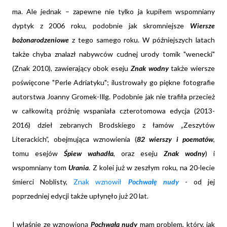
ma. Ale jednak – zapewne nie tylko ja kupiłem wspomniany
dyptyk z 2006 roku, podobnie jak skromniejsze
Wiersze
bożonarodzeniowe
z tego samego roku. W późniejszych latach
także chyba znalazł nabywców cudnej urody tomik "wenecki"
(Znak 2010), zawierający obok eseju
Znak wodny
także wiersze
poświęcone "Perle Adriatyku"; ilustrowały go piękne fotografie
autorstwa Joanny Gromek-Illg. Podobnie jak nie trafiła przecież
w całkowitą próżnię wspaniała czterotomowa edycja (2013-
2016) dzieł zebranych Brodskiego z łamów „Zeszytów
Literackich”, obejmująca wznowienia (
82 wierszy i poematów
,
tomu esejów
Śpiew wahadła
, oraz eseju
Znak wodny
) i
wspomniany tom
Urania
. Z kolei już w zeszłym roku, na 20-lecie
śmierci Noblisty,
Znak wznowił
Pochwałę nudy
- od jej
poprzedniej edycji także upłynęło już 20 lat.
I właśnie ze wznowioną
Pochwałą nudy
mam problem, który, jak