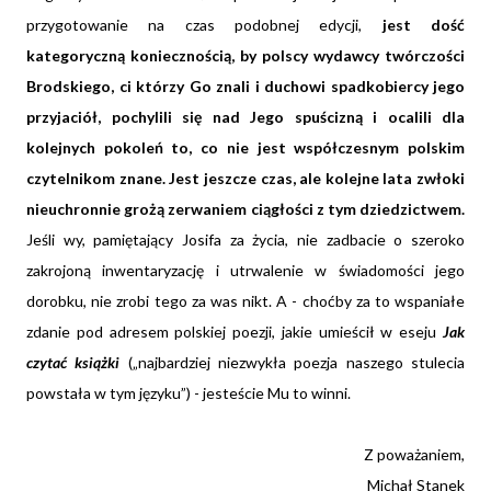
przygotowanie na czas podobnej edycji,
jest dość
kategoryczną koniecznością, by polscy wydawcy twórczości
Brodskiego, ci którzy Go znali i duchowi spadkobiercy jego
przyjaciół, pochylili się nad Jego spuścizną i ocalili dla
kolejnych pokoleń to, co nie jest współczesnym polskim
czytelnikom znane. Jest jeszcze czas, ale kolejne lata zwłoki
nieuchronnie grożą zerwaniem ciągłości z tym dziedzictwem.
Jeśli wy, pamiętający Josifa za życia, nie zadbacie o szeroko
zakrojoną inwentaryzację i utrwalenie w świadomości jego
dorobku, nie zrobi tego za was nikt. A - choćby za to wspaniałe
zdanie pod adresem polskiej poezji, jakie umieścił w eseju
Jak
czytać książki
(„najbardziej niezwykła poezja naszego stulecia
powstała w tym języku”) - jesteście Mu to winni.
Z poważaniem,
Michał Stanek