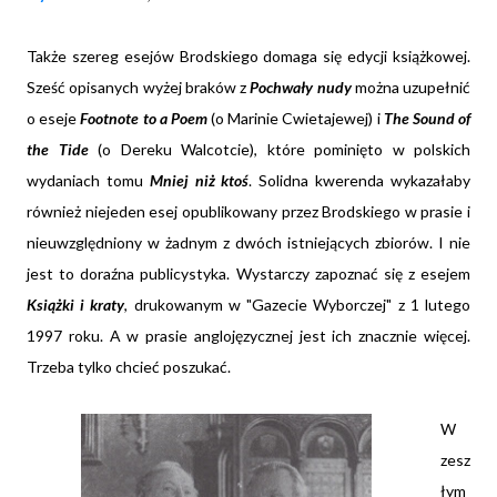
Także szereg esejów Brodskiego domaga się edycji książkowej.
Sześć opisanych wyżej braków z
Pochwały nudy
można uzupełnić
o eseje
Footnote to a Poem
(o Marinie Cwietajewej) i
The Sound of
the Tide
(o Dereku Walcotcie), które pominięto w polskich
wydaniach tomu
Mniej niż ktoś
. Solidna kwerenda wykazałaby
również niejeden esej opublikowany przez Brodskiego w prasie i
nieuwzględniony w żadnym z dwóch istniejących zbiorów. I nie
jest to doraźna publicystyka. Wystarczy zapoznać się z esejem
Książki i kraty
, drukowanym w "Gazecie Wyborczej" z 1 lutego
1997 roku. A w prasie anglojęzycznej jest ich znacznie więcej.
Trzeba tylko chcieć poszukać.
W
zesz
łym