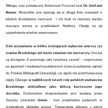
Rilkego, oraz poświęcony Robertowi Frostowi esej
On Grief and
Reason
. Wszystkie one wpisują się w długą listę rozważań o
bliskich Brodskiemu twórcach - i ich brak to niestety bardzo
znacząca wyrwa w przekładach Noblisty. Okazję na jej
uzupełnienie właśnie zmarnowano.
Dziś wznawianie w kółko istniejących wyborów wierszy czy
esejów Brodskiego już moim zdaniem nie wystarczy.
One już
są dostępne. A pozostaje cała tytułowa „reszta” – rozproszona
po gazetach i wydaniach podziemnych (starczy pobieżnie zajrzeć
do Polskiej Bibliografii Literackiej), czy zgoła nie przetłumaczona
nigdy. Dlatego
w najbliższych latach
rolę polskich wydawców
Brodskiego widziałbym jako bliższą kustoszom jego
dorobku
. Doskonałym drogowskazem jest wydana przez
Zeszyty Literackie
Urania
- tom przekładów podanych w
oryginalnym układzie autora. Tłumaczenia zebrano z edycji