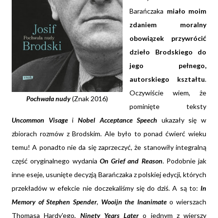
Barańczaka
miało moim
zdaniem moralny
obowiązek przywrócić
dzieło Brodskiego do
jego pełnego,
autorskiego kształtu
.
Oczywiście wiem, że
Pochwała nudy
(Znak 2016)
pominięte teksty
Uncommon Visage
i
Nobel Acceptance Speech
ukazały się w
zbiorach rozmów z Brodskim. Ale było to ponad ćwierć wieku
temu! A ponadto nie da się zaprzeczyć, że stanowiły integralną
część oryginalnego wydania
On Grief and Reason
. Podobnie jak
inne eseje, usunięte decyzją Barańczaka z polskiej edycji, których
przekładów w efekcie nie doczekaliśmy się do dziś. A są to:
In
Memory of Stephen Spender
,
Wooijn the Inanimate
o wierszach
Thomasa Hardy'ego,
Ninety Years Later
o jednym z wierszy