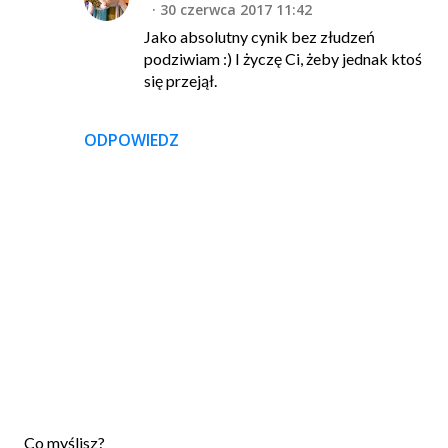
30 czerwca 2017 11:42
Jako absolutny cynik bez złudzeń
podziwiam :) I życzę Ci, żeby jednak ktoś
się przejął.
ODPOWIEDZ
P
Co myślisz?