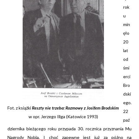
rok
u
min
ęło
20
lat
od
śmi
erci
Bro
dski
ego.
Fot. z książki
Reszty nie trzeba: Rozmowy z Josifem Brodskim
22
w opr. Jerzego Illga (Katowice 1993)
paź
dziernika bieżącego roku przypada 30. rocznica przyznania Mu
Nagrody Nobla. I choć zapewne jest już za późno na