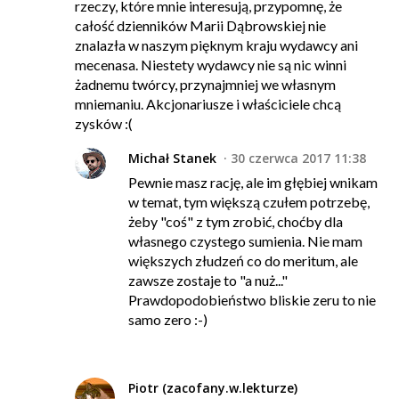
rzeczy, które mnie interesują, przypomnę, że
całość dzienników Marii Dąbrowskiej nie
znalazła w naszym pięknym kraju wydawcy ani
mecenasa. Niestety wydawcy nie są nic winni
żadnemu twórcy, przynajmniej we własnym
mniemaniu. Akcjonariusze i właściciele chcą
zysków :(
Michał Stanek
30 czerwca 2017 11:38
Pewnie masz rację, ale im głębiej wnikam
w temat, tym większą czułem potrzebę,
żeby "coś" z tym zrobić, choćby dla
własnego czystego sumienia. Nie mam
większych złudzeń co do meritum, ale
zawsze zostaje to "a nuż..."
Prawdopodobieństwo bliskie zeru to nie
samo zero :-)
Piotr (zacofany.w.lekturze)