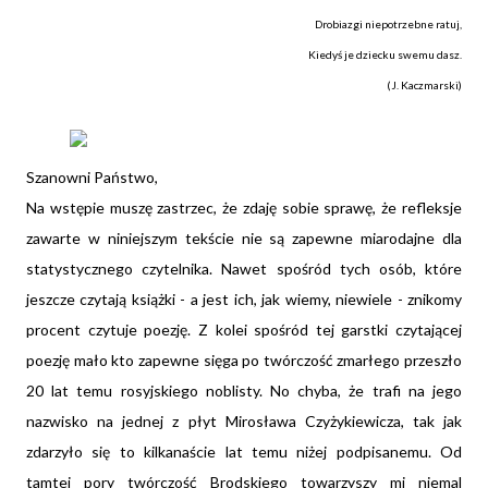
Drobiazgi niepotrzebne ratuj,
Kiedyś je dziecku swemu dasz.
(J. Kaczmarski)
Szanowni Państwo,
Na wstępie muszę zastrzec, że zdaję sobie sprawę, że refleksje
zawarte w niniejszym tekście nie są zapewne miarodajne dla
statystycznego czytelnika. Nawet spośród tych osób, które
jeszcze czytają książki - a jest ich, jak wiemy, niewiele - znikomy
procent czytuje poezję. Z kolei spośród tej garstki czytającej
poezję mało kto zapewne sięga po twórczość zmarłego przeszło
20 lat temu rosyjskiego noblisty. No chyba, że trafi na jego
nazwisko na jednej z płyt Mirosława Czyżykiewicza, tak jak
zdarzyło się to kilkanaście lat temu niżej podpisanemu. Od
tamtej pory twórczość Brodskiego towarzyszy mi niemal