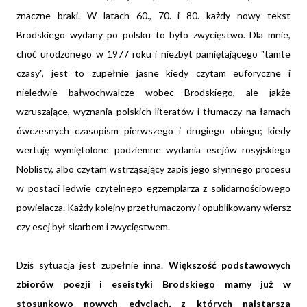
znaczne braki. W latach 60., 70. i 80. każdy nowy tekst
Brodskiego wydany po polsku to było zwycięstwo. Dla mnie,
choć urodzonego w 1977 roku i niezbyt pamiętającego "tamte
czasy", jest to zupełnie jasne kiedy czytam euforyczne i
nieledwie bałwochwalcze wobec Brodskiego, ale jakże
wzruszające, wyznania polskich literatów i tłumaczy na łamach
ówczesnych czasopism pierwszego i drugiego obiegu; kiedy
wertuję wymiętolone podziemne wydania esejów rosyjskiego
Noblisty, albo czytam wstrząsający zapis jego słynnego procesu
w postaci ledwie czytelnego egzemplarza z solidarnościowego
powielacza. Każdy kolejny przetłumaczony i opublikowany wiersz
czy esej był skarbem i zwycięstwem.
Dziś sytuacja jest zupełnie inna.
Większość podstawowych
zbiorów poezji i eseistyki Brodskiego mamy już w
stosunkowo nowych edycjach, z których najstarsza