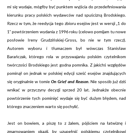
mi się wydaje, mógłby być punktem wyjścia do przedefiniowania
kierunku pracy polskich wydawców nad spuścizną Brodskiego.
Rzecz w tym, że reedycja tego zbioru esejów jest w wersji „1 do
1” powtórzeniem wydania z 1996 roku (celowo pomijam tu nowe
posłowie Ireny Grudzińskiej-Gross, bo nie w tym rzecz).
Autorem wyboru i tłumaczem był wówczas Stanisław
Barańczak, którego rola w przyswajaniu polskim czytelnikom
twórczości Brodskiego jest godna pomnika. Z jakichś względów
pominął on jednak w polskiej edycji sześć esejów znajdujących
się oryginalnie w tomie
On Grief and Reason
. Nie sposób już dziś
wnikać w przyczyny decyzji sprzed 20 lat. Jednakże obecnie
powtórzenie tych pominięć wydaje się być dużym błędem, nad
którego znaczeniem warto się pochylić.
Jest on bowiem, a piszę to z żalem, pójściem na łatwiznę i
zmarnowaniem okazji, by uzupełnić polskiemu czytelnikowi