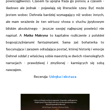
powściągliwości. Czasem ta upojna fraza go ponosi, a czasem -
śladowo ale jednak - pojawiają się literackie szwy. Być może
jestem wobec Dehnela bardziej wymagający niż wobec innych,
ale mam wrażenie że ten wirtuoz słowa o słuchu językowym
bliskim absolutnego - jeszcze swojej najlepszej powieści nie
napisał. A
Matka Makryna
to kapitalne rozliczenie z polskimi
bogoojczyźnianymi fantazmatami. Sama zaś bohaterka to
fascynująca i zarazem odrażająca postać, której historię i emocje
Dehnel oddał z właściwą sobie maestrią w dwóch równoległych
narracjach - prawdziwej i zmyślonej - karmiących się sobą
nawzajem.
Recenzja:
Udręka i ekstaza