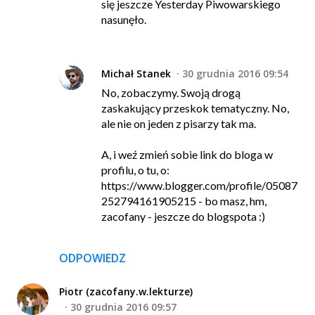
się jeszcze Yesterday Piwowarskiego
nasunęło.
Michał Stanek
30 grudnia 2016 09:54
No, zobaczymy. Swoją drogą
zaskakujący przeskok tematyczny. No,
ale nie on jeden z pisarzy tak ma.
A, i weź zmień sobie link do bloga w
profilu, o tu, o:
https://www.blogger.com/profile/05087
252794161905215 - bo masz, hm,
zacofany - jeszcze do blogspota :)
ODPOWIEDZ
Piotr (zacofany.w.lekturze)
30 grudnia 2016 09:57