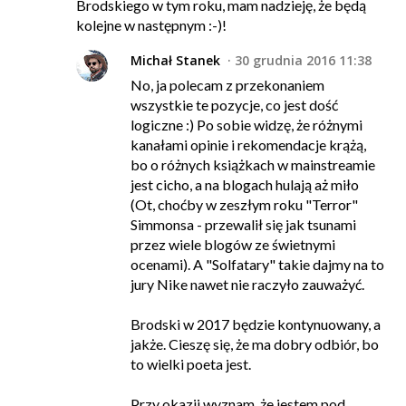
Brodskiego w tym roku, mam nadzieję, że będą
kolejne w następnym :-)!
Michał Stanek
30 grudnia 2016 11:38
No, ja polecam z przekonaniem
wszystkie te pozycje, co jest dość
logiczne :) Po sobie widzę, że różnymi
kanałami opinie i rekomendacje krążą,
bo o różnych książkach w mainstreamie
jest cicho, a na blogach hulają aż miło
(Ot, choćby w zeszłym roku "Terror"
Simmonsa - przewalił się jak tsunami
przez wiele blogów ze świetnymi
ocenami). A "Solfatary" takie dajmy na to
jury Nike nawet nie raczyło zauważyć.
Brodski w 2017 będzie kontynuowany, a
jakże. Cieszę się, że ma dobry odbiór, bo
to wielki poeta jest.
Przy okazji wyznam, że jestem pod