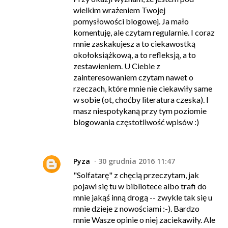
wielkim wrażeniem Twojej
pomysłowości blogowej. Ja mało
komentuję, ale czytam regularnie. I coraz
mnie zaskakujesz a to ciekawostką
okołoksiążkową, a to refleksją, a to
zestawieniem. U Ciebie z
zainteresowaniem czytam nawet o
rzeczach, które mnie nie ciekawiły same
w sobie (ot, choćby literatura czeska). I
masz niespotykaną przy tym poziomie
blogowania częstotliwość wpisów :)
Pyza
30 grudnia 2016 11:47
"Solfatarę" z chęcią przeczytam, jak
pojawi się tu w bibliotece albo trafi do
mnie jakąś inną drogą -- zwykle tak się u
mnie dzieje z nowościami :-). Bardzo
mnie Wasze opinie o niej zaciekawiły. Ale