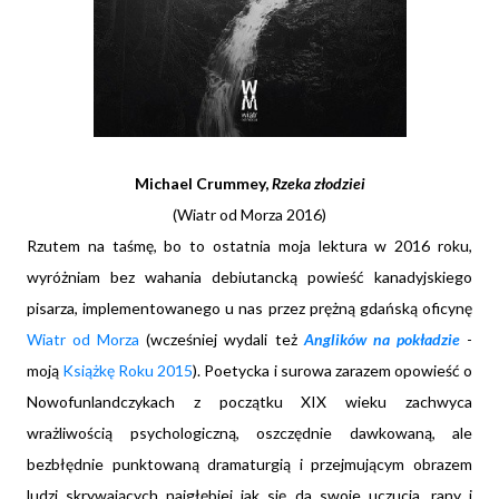
Michael Crummey,
Rzeka złodziei
(Wiatr od Morza 2016)
Rzutem na taśmę, bo to ostatnia moja lektura w 2016 roku,
wyróżniam bez wahania debiutancką powieść kanadyjskiego
pisarza, implementowanego u nas przez prężną gdańską oficynę
Wiatr od Morza
(wcześniej wydali też
Anglików na pokładzie
-
moją
Książkę Roku 2015
). Poetycka i surowa zarazem opowieść o
Nowofunlandczykach z początku XIX wieku zachwyca
wrażliwością psychologiczną, oszczędnie dawkowaną, ale
bezbłędnie punktowaną dramaturgią i przejmującym obrazem
ludzi skrywających najgłębiej jak się da swoje uczucia, rany i