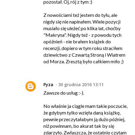
pozostał. Oj, rój z tym :)
Z nowościami też jestem do tyłu, ale
nigdy się nie napinałem. Wiele pozycji
musiało się uleżeć po klika lat, choćby
"Makryna". Nigdy też - z powodu tych
opóźnień - nie brałem książek do
recenzji, dopiero w tym roku straciłem
dziewictwo z Czwartą Stroną i Wiatrem
od Morza. Zresztą było całkiem miło ;)
Pyza
30 grudnia 2016 13:11
Zawsze do usług :-).
No właśnie ja ciągle mam takie poczucie,
że gdybym tylko wzięła daną książkę,
pewnie przeczytałabym ją dużo później,
niż powinnam, bo akurat tak by się
zdarzyło. Zwłaszcza, że ostatnio czytam