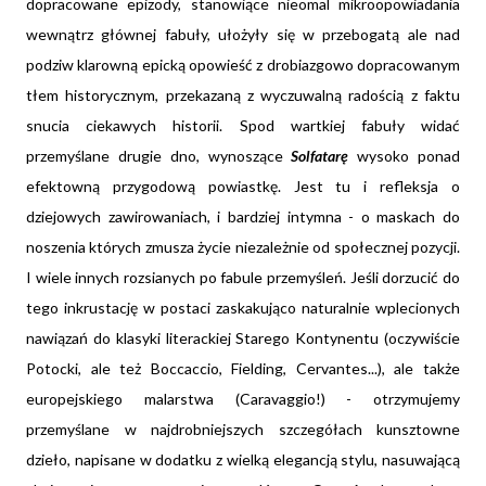
dopracowane epizody, stanowiące nieomal mikroopowiadania
wewnątrz głównej fabuły, ułożyły się w przebogatą ale nad
podziw klarowną epicką opowieść z drobiazgowo dopracowanym
tłem historycznym, przekazaną z wyczuwalną radością z faktu
snucia ciekawych historii. Spod wartkiej fabuły widać
przemyślane drugie dno, wynoszące
Solfatarę
wysoko ponad
efektowną przygodową powiastkę. Jest tu i refleksja o
dziejowych zawirowaniach, i bardziej intymna - o maskach do
noszenia których zmusza życie niezależnie od społecznej pozycji.
I wiele innych rozsianych po fabule przemyśleń. Jeśli dorzucić do
tego inkrustację w postaci zaskakująco naturalnie wplecionych
nawiązań do klasyki literackiej Starego Kontynentu (oczywiście
Potocki, ale też Boccaccio, Fielding, Cervantes...), ale także
europejskiego malarstwa (Caravaggio!) - otrzymujemy
przemyślane w najdrobniejszych szczegółach kunsztowne
dzieło, napisane w dodatku z wielką elegancją stylu, nasuwającą