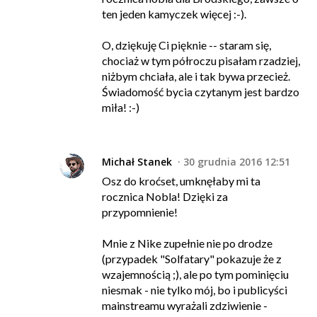
ten jeden kamyczek więcej :-).
O, dziękuję Ci pięknie -- staram się,
chociaż w tym półroczu pisałam rzadziej,
niżbym chciała, ale i tak bywa przecież.
Świadomość bycia czytanym jest bardzo
miła! :-)
Michał Stanek
30 grudnia 2016 12:51
Osz do kroćset, umknęłaby mi ta
rocznica Nobla! Dzięki za
przypomnienie!
Mnie z Nike zupełnie nie po drodze
(przypadek "Solfatary" pokazuje że z
wzajemnością ;), ale po tym pominięciu
niesmak - nie tylko mój, bo i publicyści
mainstreamu wyrażali zdziwienie -