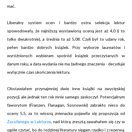
mać.
Liberalny system ocen i bardzo ostra selekcja lektur
spowodowały, że najniższą wystawioną oceną jest aż 4,0 (i to
tylko dwukrotnie), a średnia to aż 5,08. Czyli był to udany rok,
pełen bardzo dobrych książek. Przy wyborze laureatów i
wyróżnionych wybieram spośród książek przeczytanych w
danym roku, a data wydania nie ma żadnego znaczenia - decyduje
wyłącznie czas ukończenia lektury.
Obstawiałem przynajmniej dwie inne książki na zwycięskiej
pozycji, ale jednak ten rok mnie samego zaskoczył. Potencjalnym
faworytom (Franzen, Flanagan, Sosnowski) zabrakło nieco do
oceny 5,5, za to wiosną znienacka pojawiła się propozycja od
Zacofanego w Lekturze
, nad którą zresztą zawahałem się czy w
ogóle czytać, bo do rodzimej literatury sięgam rzadko i z rezerwą.