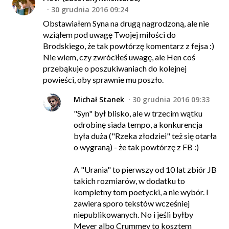
30 grudnia 2016 09:24
Obstawiałem Syna na drugą nagrodzoną, ale nie
wziąłem pod uwagę Twojej miłości do
Brodskiego, że tak powtórzę komentarz z fejsa :)
Nie wiem, czy zwróciłeś uwagę, ale Hen coś
przebąkuje o poszukiwaniach do kolejnej
powieści, oby sprawnie mu poszło.
Michał Stanek
30 grudnia 2016 09:33
"Syn" był blisko, ale w trzecim wątku
odrobinę siada tempo, a konkurencja
była duża ("Rzeka złodziei" też się otarła
o wygraną) - że tak powtórzę z FB :)
A "Urania" to pierwszy od 10 lat zbiór JB
takich rozmiarów, w dodatku to
kompletny tom poetycki, a nie wybór. I
zawiera sporo tekstów wcześniej
niepublikowanych. No i jeśli byłby
Meyer albo Crummey to kosztem