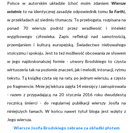
Polsce w autorskim układzie (choć moim zdaniem
Wiersze
ostatnie
to na identycznej zasadzie odpowiednik tomu
So Forth
),
w przekładach aż siedmiu tłumaczy. To przebogata, rozpisana na
ponad 70 wierszy podróż przez wrażliwość i intelekt
wyjątkowego człowieka. Zapis refleksji nad samotnością,
przemijaniem i kulturą europejską. Świadectwo niebywałego
stoicyzmu i spokoju. Jest to też możliwość obcowania ze słowem
w jego najdoskonalszej formie - utwory Brodskiego to czysta
wirtuozeria tak na poziomie znaczeń, jak i melodii, intonacji, rytmu
tekstu. Tą książkę czyta się na raty, po jednym wierszu, a często
po fragmencie. Mnie jej lektura zajęła 14 miesięcy i zainspirowała
- razem z przypadającą na 20 stycznia 2016 roku dwudziestą
rocznicą śmierci - do regularnej publikacji wierszy Josifa na
niniejszych łamach. W końcu nawet tytuł bloga jest wzięty z
Jego wiersza.
Wiersze Josifa Brodskiego zebrane za okładki płotem