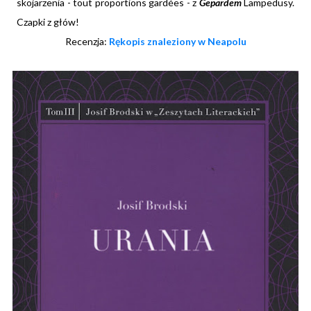
skojarzenia - tout proportions gard
é
es - z
Gepardem
Lampedusy.
Czapki z głów!
Recenzja:
Rękopis znaleziony w Neapolu