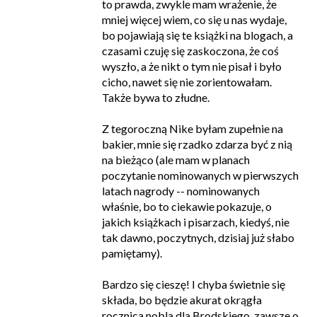
to prawda, zwykle mam wrażenie, że
mniej więcej wiem, co się u nas wydaje,
bo pojawiają się te książki na blogach, a
czasami czuję się zaskoczona, że coś
wyszło, a że nikt o tym nie pisał i było
cicho, nawet się nie zorientowałam.
Także bywa to złudne.
Z tegoroczną Nike byłam zupełnie na
bakier, mnie się rzadko zdarza być z nią
na bieżąco (ale mam w planach
poczytanie nominowanych w pierwszych
latach nagrody -- nominowanych
właśnie, bo to ciekawie pokazuje, o
jakich książkach i pisarzach, kiedyś, nie
tak dawno, poczytnych, dzisiaj już słabo
pamiętamy).
Bardzo się cieszę! I chyba świetnie się
składa, bo będzie akurat okrągła
rocznica nobla dla Brodskiego, zawsze o