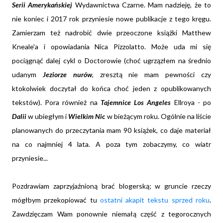
Serii Amerykańskiej
Wydawnictwa Czarne. Mam nadzieję, że to
nie koniec i 2017 rok przyniesie nowe publikacje z tego kręgu.
Zamierzam też nadrobić dwie przeoczone książki Matthew
Kneale'a i opowiadania Nica Pizzolatto. Może uda mi się
pociągnąć dalej cykl o Doctorowie (choć ugrzązłem na średnio
udanym
Jeziorze nurów
, zresztą nie mam pewności czy
ktokolwiek doczytał do końca choć jeden z opublikowanych
tekstów). Pora również na
Tajemnice Los Angeles
Ellroya - po
Dalii
w ubiegłym i
Wielkim Nic
w bieżącym roku. Ogólnie na liście
planowanych do przeczytania mam 90 książek, co daje materiał
na co najmniej 4 lata. A poza tym zobaczymy, co wiatr
przyniesie...
Pozdrawiam zaprzyjaźnioną brać blogerską; w gruncie rzeczy
mógłbym przekopiować tu
ostatni akapit tekstu sprzed roku
.
Zawdzięczam Wam ponownie niemałą część z tegorocznych