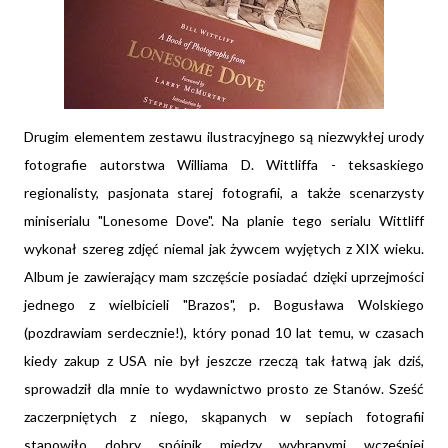
Drugim elementem zestawu ilustracyjnego są niezwykłej urody
fotografie autorstwa Williama D. Wittliffa - teksaskiego
regionalisty, pasjonata starej fotografii, a także scenarzysty
miniserialu "Lonesome Dove". Na planie tego serialu Wittliff
wykonał szereg zdjęć niemal jak żywcem wyjętych z XIX wieku.
Album je zawierający mam szczęście posiadać dzięki uprzejmości
jednego z wielbicieli "Brazos", p. Bogusława Wolskiego
(pozdrawiam serdecznie!), który ponad 10 lat temu, w czasach
kiedy zakup z USA nie był jeszcze rzeczą tak łatwą jak dziś,
sprowadził dla mnie to wydawnictwo prosto ze Stanów. Sześć
zaczerpniętych z niego, skąpanych w sepiach fotografii
stanowiło dobry spójnik między wybranymi wcześniej