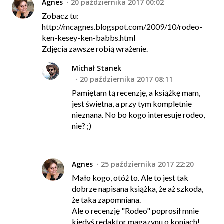
Agnes
20 października 2017 00:02
Zobacz tu:
http://mcagnes.blogspot.com/2009/10/rodeo-
ken-kesey-ken-babbs.html
Zdjęcia zawsze robią wrażenie.
Michał Stanek
20 października 2017 08:11
Pamiętam tą recenzję, a książkę mam,
jest świetna, a przy tym kompletnie
nieznana. No bo kogo interesuje rodeo,
nie? ;)
Agnes
25 października 2017 22:20
Mało kogo, otóż to. Ale to jest tak
dobrze napisana książka, że aż szkoda,
że taka zapomniana.
Ale o recenzję "Rodeo" poprosił mnie
kiedyś redaktor magazynu o koniach!