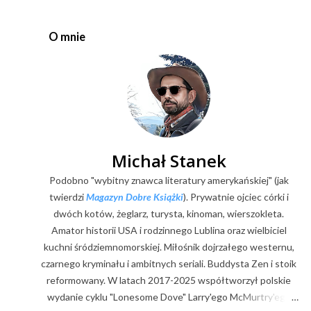
z
e
O mnie
ś
l
i
j
k
o
m
e
Michał Stanek
n
Podobno "wybitny znawca literatury amerykańskiej" (jak
t
a
twierdzi
Magazyn Dobre Książki
). Prywatnie ojciec córki i
r
dwóch kotów, żeglarz, turysta, kinoman, wierszokleta.
z
Amator historii USA i rodzinnego Lublina oraz wielbiciel
kuchni śródziemnomorskiej. Miłośnik dojrzałego westernu,
czarnego kryminału i ambitnych seriali. Buddysta Zen i stoik
reformowany. W latach 2017-2025 współtworzył polskie
wydanie cyklu "Lonesome Dove" Larry'ego McMurtry'ego