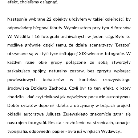
efekt, chcieliśmy osiągnąć.
Następnie wybrane 22 obiekty ułożyłem w takiej kolejności, by
odpowiadały biegowi fabuły. Wymieszałem przy tym 6 fotosów
W. Wittliffa i 16 fotografii archiwalnych w jeden ciąg. Było to
możliwe głównie dzięki temu, że dzieła scenarzysty "Brazos"
utrzymane są w stylistyce imitującej XIX-wieczne fotografie. W
każdym razie obie grupy połączone ze sobą stworzyły
zaskakująco spójny, naturalny zestaw, bez zgrzytu wpisując
powieściowych bohaterów w kontekst rzeczywistego
środowiska Dzikiego Zachodu. Czyli był to ten efekt, o który
chodziło - dać czytelnikowi jak największe poczucie autentyzmu.
Dobór cytatów dopełnił dzieła, a utrzymany w brązach projekt
okładki autorstwa Juliusza Zujewskiego znakomicie zgrał się
nastrojem fotografii. Reszta - rozłożenie na stronicach, tonacje,
typografia, odpowiedni papier - była już w rękach Wydawcy...