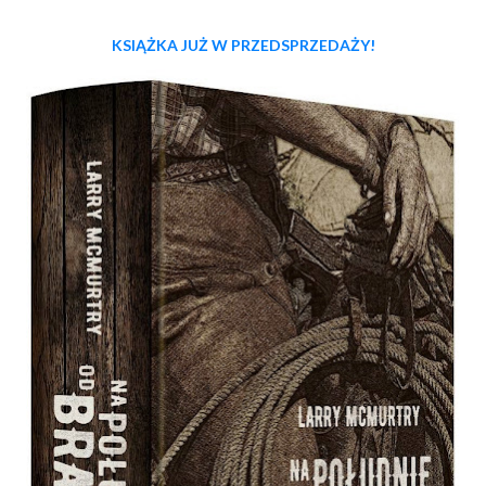
KSIĄŻKA JUŻ W PRZEDSPRZEDAŻY!