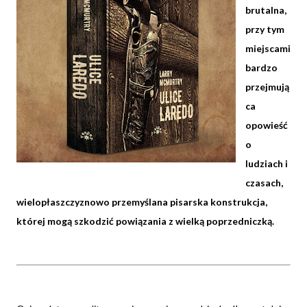
brutalna,
przy tym
miejscami
bardzo
przejmują
ca
opowieść
o
ludziach i
czasach,
wielopłaszczyznowo przemyślana pisarska konstrukcja,
której mogą szkodzić powiązania z wielką poprzedniczką.