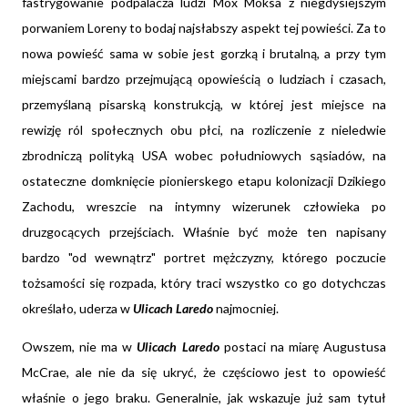
fastrygowanie podpalacza ludzi Mox Moksa z niegdysiejszym
porwaniem Loreny to bodaj najsłabszy aspekt tej powieści. Za to
nowa powieść sama w sobie jest gorzką i brutalną, a przy tym
miejscami bardzo przejmującą opowieścią o ludziach i czasach,
przemyślaną pisarską konstrukcją, w której jest miejsce na
rewizję ról społecznych obu płci, na rozliczenie z nieledwie
zbrodniczą polityką USA wobec południowych sąsiadów, na
ostateczne domknięcie pionierskego etapu kolonizacji Dzikiego
Zachodu, wreszcie na intymny wizerunek człowieka po
druzgocących przejściach. Właśnie być może ten napisany
bardzo "od wewnątrz" portret mężczyzny, którego poczucie
tożsamości się rozpada, który traci wszystko co go dotychczas
określało, uderza w
Ulicach Laredo
najmocniej.
Owszem, nie ma w
Ulicach Laredo
postaci na miarę Augustusa
McCrae, ale nie da się ukryć, że częściowo jest to opowieść
właśnie o jego braku. Generalnie, jak wskazuje już sam tytuł