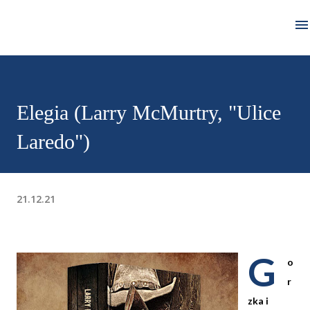
Przejdź do głównej zawartości
Elegia (Larry McMurtry, "Ulice
Laredo")
21.12.21
G
o
r
zka i