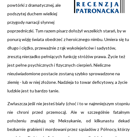
powtórki z dramatycznej, ale
podszytej duchem wielkiej
przygody narracji słynnej
poprzedniczki. Tym razem pisarz dołożył wszelkich starań, by w
ponurą wizję świata obedrzeć z heroicznego nimbu. Umiera się tu
długo i cięźko, przeważnie z rąk wykolejeńców i sadystów,
zresztą nierzadko pełniących funkcję stróżów prawa. Życie też
jest pełne psychicznych i fizycznych cierpień. Nieliczne
nieuświadomione postacie zostaną szybko sprowadzone na
ziemię - lub w niej złożone. Nadzieja to towar deficytowy, a życie
ludzkie jest tu bardzo tanie.
Zwłaszcza jeśli nie jesteś biały (choć i to w najmniejszym stopniu
nie chroni przed przemocą). Ale w szczególnie fatalnym
położeniu znajdują się Meksykanie, od kilkunastu dekad
bezkarnie grabieni i mordowani przez sąsiadów z Północy, którzy