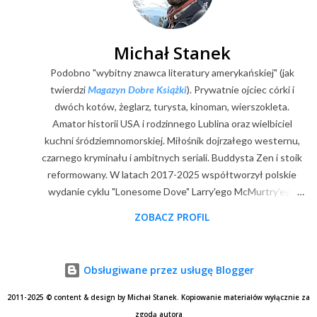
Michał Stanek
Podobno "wybitny znawca literatury amerykańskiej" (jak
twierdzi
Magazyn Dobre Książki
). Prywatnie ojciec córki i
dwóch kotów, żeglarz, turysta, kinoman, wierszokleta.
Amator historii USA i rodzinnego Lublina oraz wielbiciel
kuchni śródziemnomorskiej. Miłośnik dojrzałego westernu,
czarnego kryminału i ambitnych seriali. Buddysta Zen i stoik
reformowany. W latach 2017-2025 współtworzył polskie
wydanie cyklu "Lonesome Dove" Larry'ego McMurtry'ego
(posłowia, wybór zdjęć, mapy). Z zawodu digitalizator.
ZOBACZ PROFIL
Goodreads
|
Filmweb
|
Facebook
|
Youtube
|
E-mail
Obsługiwane przez usługę Blogger
2011-2025 © content & design by Michał Stanek. Kopiowanie materiałów wyłącznie za
zgodą autora