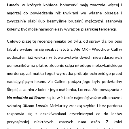
Laredo
, w których kobiece bohaterki mają znacznie więcej i
mądrzej do powiedzenia niż uwikłani we własne obsesje i
zwyczajnie słabi (lub bezmyślnie brutalni) mężczyźni, stanowią
kolejny, być może najmocniejszy wyraz tej pisarskiej tendencji.
Celowo piszę tę recenzję niejako od tyłu, od spraw tła, bo opis
fabuły wydaje mi się niezbyt istotny. Ale OK - Woodrow Call w
podeszłym już wieku i w towarzystwie dwóch niewydarzonych
pomocników na płatne zlecenie ściga młodego meksykańskiego
mordercę, zaś matka tegoż wyrostka próbuje ochronić go przed
nadciągającym losem. Za Callem podąża jego były podwładny
Ślepki, a za nim z kolei - jego małżonka, Lorena. Ale powiązania z
Na południe od Brazos
są tu w istocie najmniej ważne albo nawet
szkodzą
Ulicom Laredo
. McMurtry zresztą szybko i bez pardonu
rozprawia się z oczekiwaniami czytelniczymi co do losów
przynajmniej niektórych znanych nam osób. Z kolei