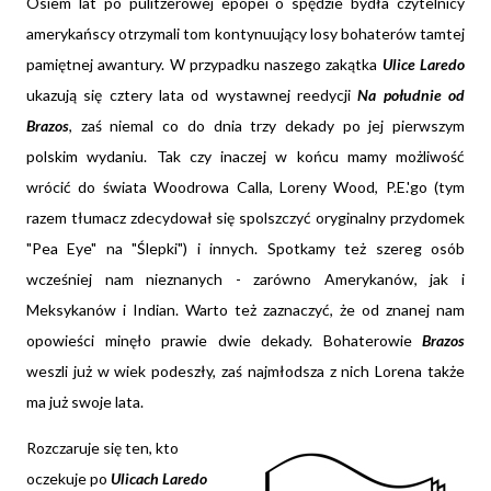
Osiem lat po pulitzerowej epopei o spędzie bydła czytelnicy
amerykańscy otrzymali tom kontynuujący losy bohaterów tamtej
pamiętnej awantury. W przypadku naszego zakątka
Ulice Laredo
ukazują się cztery lata od wystawnej reedycji
Na południe od
Brazos
, zaś niemal co do dnia trzy dekady po jej pierwszym
polskim wydaniu. Tak czy inaczej w końcu mamy możliwość
wrócić do świata Woodrowa Calla, Loreny Wood, P.E.'go (tym
razem tłumacz zdecydował się spolszczyć oryginalny przydomek
"Pea Eye" na "Ślepki") i innych. Spotkamy też szereg osób
wcześniej nam nieznanych - zarówno Amerykanów, jak i
Meksykanów i Indian. Warto też zaznaczyć, że od znanej nam
opowieści minęło prawie dwie dekady. Bohaterowie
Brazos
weszli już w wiek podeszły, zaś najmłodsza z nich Lorena także
ma już swoje lata.
Rozczaruje się ten, kto
oczekuje po
Ulicach Laredo