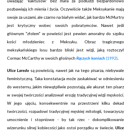
uważając "kaktusów" bez mała za podludzi bezpardonowo
pozbawiają ich mienia i życia. Oczywiście także Meksykanie mają
swoje za uszami, ale czarno na białym widać, jak bardzo McMurtry
jest krytyczny wobec swoich pobratymców. Nawet jeśli
głównym "złolem" w powieści jest pewien amoralny do szpiku
kości młodzieniec z Meksyku. Obraz tragicznego
meksykańskiego losu bardzo bliski jest wizji, jaką roztoczył
Cormac McCarthy w swoich głośnych
Rączych koniach
(1992)
.
Ulice Laredo
są powieścią, nawet jak na tego pisarza, niebywale
feministyczną. Taka konstatacja może zaskakiwać w odniesieniu
do westernu, jakim niewątpliwie pozostają, ale akurat ten pisarz
w swojej twórczości analizował erozję tradycyjnej wizji męskości.
W jego ujęciu, konsekwentnie na przestrzeni kilku dekad
twórczości, rozpadowi tradycyjnej męskiej mitologii, towarzyszy
umocnienie i stopniowe - by tak rzec - dokomplikowanie
wizerunku silnej kobiecości jako ostoi porządku w świecie.
Ulice