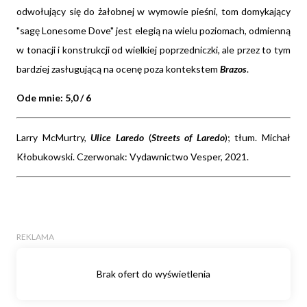
odwołujący się do żałobnej w wymowie pieśni, tom domykający
"sagę Lonesome Dove" jest elegią na wielu poziomach, odmienną
w tonacji i konstrukcji od wielkiej poprzedniczki, ale przez to tym
bardziej zasługującą na ocenę poza kontekstem
Brazos
.
Ode mnie: 5,0 / 6
Larry McMurtry,
Ulice Laredo
(
Streets of Laredo
); tłum. Michał
Kłobukowski. Czerwonak: Vydawnictwo Vesper, 2021.