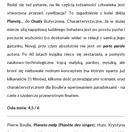
Rodzi się też pytanie, na ile częścią tożsamości człowieka jest
stworzona przezeń cywilizacja? To zagadnienie z kolei zbliża
Planetę...
do
Osady
Bułyczowa. Charakterystyczne, że w dużej
mierze siłą napędową ludzkiego bohatera jest po prostu pycha i
poczucie wyższości (co doskonale widać w relacji z samicą jego
gatunku, Novą), przy czym absolutnie nie jest on
porte parole
autora. Po 60 latach książka nieco się zestarzała, a pomysły
naukowo-technologiczne trącą małpką, pardon, myszką, ale
broni się niebywale nośnym konceptem (na którym oparto już
kilkanaście (!) filmów), kilkoma dość przerażającymi scenami, oraz
charakterystycznym dla Boulle'a operowaniem paradoksami - na
czele z szyderczo przewrotnym finałem.
Ode mnie: 4,5 / 6
Pierre Boulle,
Planeta małp
(
Planète des singes
); tłum. Krystyna