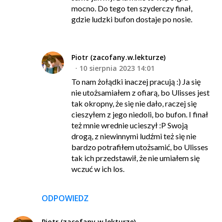
mocno. Do tego ten szyderczy finał,
gdzie ludzki bufon dostaje po nosie.
Piotr (zacofany.w.lekturze)
10 sierpnia 2023 14:01
To nam żołądki inaczej pracują :) Ja się
nie utożsamiałem z ofiarą, bo Ulisses jest
tak okropny, że się nie dało, raczej się
cieszyłem z jego niedoli, bo bufon. I finał
też mnie wrednie ucieszył :P Swoją
drogą, z niewinnymi ludźmi też się nie
bardzo potrafiłem utożsamić, bo Ulisses
tak ich przedstawił, że nie umiałem się
wczuć w ich los.
ODPOWIEDZ
Piotr (zacofany.w.lekturze)