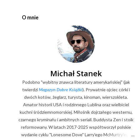
r
z
e
O mnie
ś
l
i
j
k
o
m
e
Michał Stanek
n
Podobno "wybitny znawca literatury amerykańskiej" (jak
t
a
twierdzi
Magazyn Dobre Książki
). Prywatnie ojciec córki i
r
dwóch kotów, żeglarz, turysta, kinoman, wierszokleta.
z
Amator historii USA i rodzinnego Lublina oraz wielbiciel
kuchni śródziemnomorskiej. Miłośnik dojrzałego westernu,
czarnego kryminału i ambitnych seriali. Buddysta Zen i stoik
reformowany. W latach 2017-2025 współtworzył polskie
wydanie cyklu "Lonesome Dove" Larry'ego McMurtry'ego