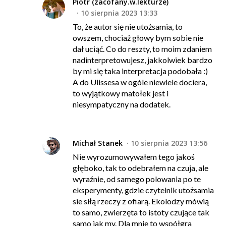
Piotr (zacofany.w.lekturze)
10 sierpnia 2023 13:33
To, że autor się nie utożsamia, to
owszem, chociaż głowy bym sobie nie
dał uciąć. Co do reszty, to moim zdaniem
nadinterpretowujesz, jakkolwiek bardzo
by mi się taka interpretacja podobała :)
A do Ulissesa w ogóle niewiele dociera,
to wyjątkowy matołek jest i
niesympatyczny na dodatek.
Michał Stanek
10 sierpnia 2023 13:56
Nie wyrozumowywałem tego jakoś
głęboko, tak to odebrałem na czuja, ale
wyraźnie, od samego polowania po te
eksperymenty, gdzie czytelnik utożsamia
sie siłą rzeczy z ofiarą. Ekolodzy mówią
to samo, zwierzęta to istoty czujące tak
samo jak my. Dla mnie to współgra