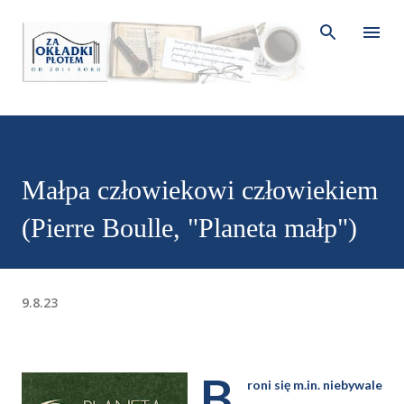
Przejdź do głównej zawartości
Małpa człowiekowi człowiekiem
(Pierre Boulle, "Planeta małp")
9.8.23
B
roni się m.in. niebywale