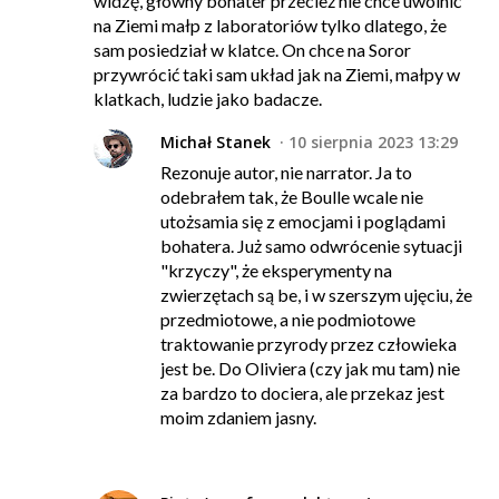
widzę, główny bohater przecież nie chce uwolnić
na Ziemi małp z laboratoriów tylko dlatego, że
sam posiedział w klatce. On chce na Soror
przywrócić taki sam układ jak na Ziemi, małpy w
klatkach, ludzie jako badacze.
Michał Stanek
10 sierpnia 2023 13:29
Rezonuje autor, nie narrator. Ja to
odebrałem tak, że Boulle wcale nie
utożsamia się z emocjami i poglądami
bohatera. Już samo odwrócenie sytuacji
"krzyczy", że eksperymenty na
zwierzętach są be, i w szerszym ujęciu, że
przedmiotowe, a nie podmiotowe
traktowanie przyrody przez człowieka
jest be. Do Oliviera (czy jak mu tam) nie
za bardzo to dociera, ale przekaz jest
moim zdaniem jasny.