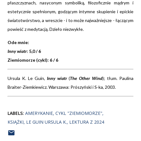
płaszczyznach, nasyconym symboliką, filozoficznie mądrym i
estetycznie spełnionym, godzącym intymne skupienie i epickie
światotwórstwo, a wreszcie - i to może najważniejsze - łączącym
powieść z medytacją. Dzieło niezwykłe.
Ode mnie:
Inny wiatr
: 5,0 / 6
Ziemiomorze (cykl): 6 / 6
Ursula K. Le Guin,
Inny wiatr
(
The Other Wind
); tłum. Paulina
Braiter-Ziemkiewicz. Warszawa: Prószyński i S-ka, 2003.
LABELS:
AMERYKANIE
CYKL "ZIEMIOMORZE"
KSIĄŻKI
LE GUIN URSULA K.
LEKTURA Z 2024