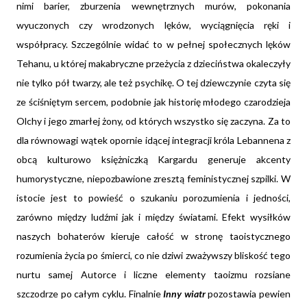
nimi barier, zburzenia wewnętrznych murów, pokonania
wyuczonych czy wrodzonych lęków, wyciągnięcia ręki i
współpracy. Szczególnie widać to w pełnej społecznych lęków
Tehanu, u której makabryczne przeżycia z dzieciństwa okaleczyły
nie tylko pół twarzy, ale też psychikę. O tej dziewczynie czyta się
ze ściśniętym sercem, podobnie jak historię młodego czarodzieja
Olchy i jego zmarłej żony, od których wszystko się zaczyna. Za to
dla równowagi wątek opornie idącej integracji króla Lebannena z
obcą kulturowo księżniczką Kargardu generuje akcenty
humorystyczne, niepozbawione zresztą feministycznej szpilki. W
istocie jest to powieść o szukaniu porozumienia i jedności,
zarówno między ludźmi jak i między światami. Efekt wysiłków
naszych bohaterów kieruje całość w stronę taoistycznego
rozumienia życia po śmierci, co nie dziwi zważywszy bliskość tego
nurtu samej Autorce i liczne elementy taoizmu rozsiane
szczodrze po całym cyklu. Finalnie
Inny wiatr
pozostawia pewien