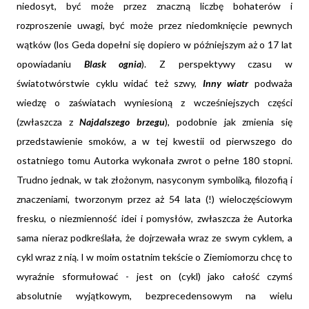
niedosyt, być może przez znaczną liczbę bohaterów i
rozproszenie uwagi, być może przez niedomknięcie pewnych
wątków (los Geda dopełni się dopiero w późniejszym aż o 17 lat
opowiadaniu
Blask ognia
). Z perspektywy czasu w
światotwórstwie cyklu widać też szwy,
Inny wiatr
podważa
wiedzę o zaświatach wyniesioną z wcześniejszych części
(zwłaszcza z
Najdalszego brzegu
), podobnie jak zmienia się
przedstawienie smoków, a w tej kwestii od pierwszego do
ostatniego tomu Autorka wykonała zwrot o pełne 180 stopni.
Trudno jednak, w tak złożonym, nasyconym symboliką, filozofią i
znaczeniami, tworzonym przez aż 54 lata (!) wieloczęściowym
fresku, o niezmienność idei i pomysłów, zwłaszcza że Autorka
sama nieraz podkreślała, że dojrzewała wraz ze swym cyklem, a
cykl wraz z nią. I w moim ostatnim tekście o Ziemiomorzu chcę to
wyraźnie sformułować - jest on (cykl) jako całość czymś
absolutnie wyjątkowym, bezprecedensowym na wielu