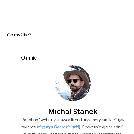
P
Co myślisz?
r
z
e
O mnie
ś
l
i
j
k
o
m
e
Michał Stanek
n
Podobno "wybitny znawca literatury amerykańskiej" (jak
t
a
twierdzi
Magazyn Dobre Książki
). Prywatnie ojciec córki i
r
dwóch kotów, żeglarz, turysta, kinoman, wierszokleta.