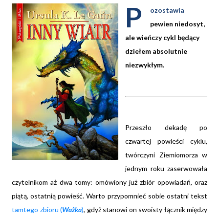
P
ozostawia
pewien niedosyt,
ale wieńczy cykl będący
dziełem absolutnie
niezwykłym.
Przeszło dekadę po
czwartej powieści cyklu,
twórczyni Ziemiomorza w
jednym roku zaserwowała
czytelnikom aż dwa tomy: omówiony już zbiór opowiadań, oraz
piątą, ostatnią powieść. Warto przypomnieć sobie ostatni tekst
tamtego zbioru (
Ważka
)
, gdyż stanowi on swoisty łącznik między