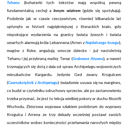
Tehanu
(bohaterki tych tekstów mają wspólną pewną
fundamentalną cechę) a
Innym wiatrem
(gdzie się spotykają).
Podobnie jak w czasie rzeczywistym, również kilkanaście lat
upłynęło w historii najpiękniejszej z literackich krain, gdy
niepokojące wydarzenia na granicy świata żywych i świata
umarłych alarmują króla Lebannena (Arren z
Najdalszego brzegu
),
magów z Roke, angażują smocze dziecko - już nastoletnią
Tehanu i jej przybraną matkę Tenar (
Grobowce Atuanu
), a nawet
trzymających się dotą z dala od spraw Archipelagu wojowniczych
mieszkańców Kargardu. Jedynie Ged zwany Krogulcem
(
Czarnoksiężnik z Archipelagu
) świadomie usuwa się na margines,
co budzi w czytelniku odruchowy sprzeciw, ale po zastanowieniu
trzeba przyznać, że jest to lekcja wielkiej pokory w duchu filozofii
Wschodu. Zbiorowa wyprawa szlakiem podobnym do wyprawy
Krogulca i Arrena ze trzy dekady wcześniej postawi swoich
uczestników wobec konieczności przełamania narosłych między