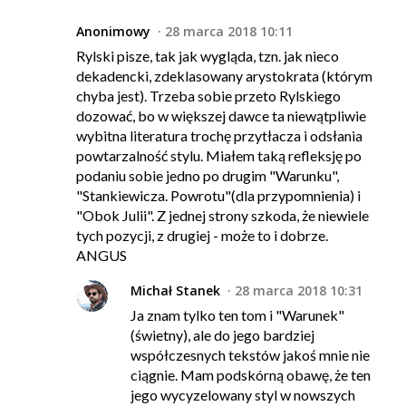
Anonimowy
28 marca 2018 10:11
Rylski pisze, tak jak wygląda, tzn. jak nieco
dekadencki, zdeklasowany arystokrata (którym
chyba jest). Trzeba sobie przeto Rylskiego
dozować, bo w większej dawce ta niewątpliwie
wybitna literatura trochę przytłacza i odsłania
powtarzalność stylu. Miałem taką refleksję po
podaniu sobie jedno po drugim "Warunku",
"Stankiewicza. Powrotu"(dla przypomnienia) i
"Obok Julii". Z jednej strony szkoda, że niewiele
tych pozycji, z drugiej - może to i dobrze.
ANGUS
Michał Stanek
28 marca 2018 10:31
Ja znam tylko ten tom i "Warunek"
(świetny), ale do jego bardziej
współczesnych tekstów jakoś mnie nie
ciągnie. Mam podskórną obawę, że ten
jego wycyzelowany styl w nowszych