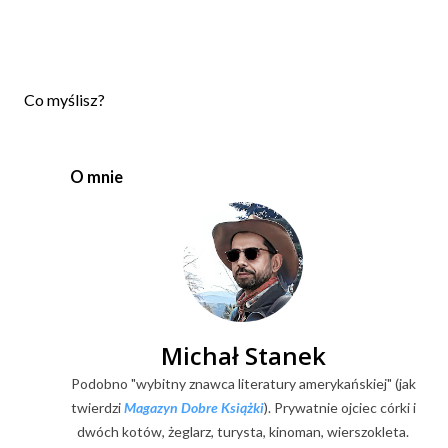
P
Co myślisz?
r
z
e
O mnie
ś
l
i
j
k
o
m
e
Michał Stanek
n
Podobno "wybitny znawca literatury amerykańskiej" (jak
t
a
twierdzi
Magazyn Dobre Książki
). Prywatnie ojciec córki i
r
dwóch kotów, żeglarz, turysta, kinoman, wierszokleta.