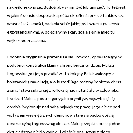
nakreślonego przez Buddę, aby w nim żyć lub umrzeć". To też jest
w jakimś sensie desperacka próba określenia przez Stankiewicza
własnej tożsamości, nadania sobie jakiegoś kształtu (w sensie
egzystencjalnym). A pojęcia winy i kary zdają się nie mieć tu
większego znaczenia.
Podobnie oryginalnie prezentuje się "Powrót", opowiadający, w
podobnej konstrukcji klamry chronologicznej, dzieje Maksa
Rogowskiego i jego przodków. To kolejny Polak walczący z
bolszewicką rewolucją, a w historii jego rodziny ironiczny obraz
ziemiaństwa splata się z refleksją nad naturą zła w człowieku.
Pradziad Maksa, postrzegany jako prymityw, najszybciej się
dorabia i wykonuje nad sobą największą pracę; jego ojciec pod
wpływem wewnętrznych demonów staje się osobowością
destrukcyjną i agresywną; ale sam Maks przejdzie przez pełne
okrucieństwa piekło wojny - i właśnie ona uczyni z niego