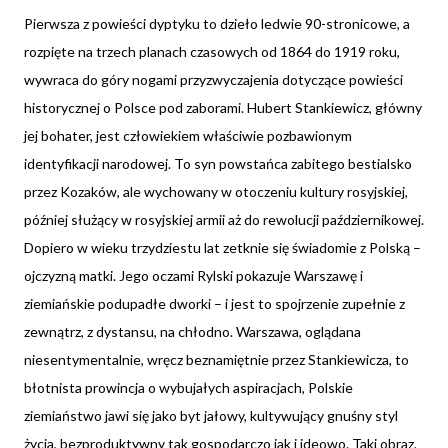
Pierwsza z powieści dyptyku to dzieło ledwie 90-stronicowe, a
rozpięte na trzech planach czasowych od 1864 do 1919 roku,
wywraca do góry nogami przyzwyczajenia dotyczące powieści
historycznej o Polsce pod zaborami. Hubert Stankiewicz, główny
jej bohater, jest człowiekiem właściwie pozbawionym
identyfikacji narodowej. To syn powstańca zabitego bestialsko
przez Kozaków, ale wychowany w otoczeniu kultury rosyjskiej,
później służący w rosyjskiej armii aż do rewolucji październikowej.
Dopiero w wieku trzydziestu lat zetknie się świadomie z Polską –
ojczyzną matki. Jego oczami Rylski pokazuje Warszawę i
ziemiańskie podupadłe dworki – i jest to spojrzenie zupełnie z
zewnątrz, z dystansu, na chłodno. Warszawa, oglądana
niesentymentalnie, wręcz beznamiętnie przez Stankiewicza, to
błotnista prowincja o wybujałych aspiracjach, Polskie
ziemiaństwo jawi się jako byt jałowy, kultywujący gnuśny styl
życia, bezproduktywny tak gospodarczo jak i ideowo. Taki obraz,