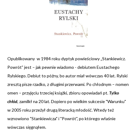
Opublikowany w 1984 roku dyptyk powieściowy „Stankiewicz.
Powrót” jest – jak pewnie wiadomo - debiutem Eustachego
Rylskiego. Debiut to późny, bo autor miał wówczas 40 lat. Rylski
zresztą pisze rzadko, z długimi przerwami. Po chłodnym – nomen
omen – przyjęciu trzeciej książki, zbioru opowiadań pt.
Tylko
chłód
, zamilkł na 20 lat. Dopiero po wielkim sukcesie "Warunku"
w 2005 roku przeżył drugą literacką młodość. Wtedy też
wznowiono "Stankiewicza" i "Powrót"
, po którego właśnie
wówczas sięgnąłem.