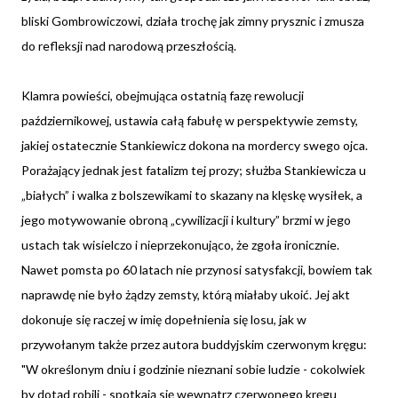
bliski Gombrowiczowi, działa trochę jak zimny prysznic i zmusza
do refleksji nad narodową przeszłością.
Klamra powieści, obejmująca ostatnią fazę rewolucji
październikowej, ustawia całą fabułę w perspektywie zemsty,
jakiej ostatecznie Stankiewicz dokona na mordercy swego ojca.
Porażający jednak jest fatalizm tej prozy; służba Stankiewicza u
„białych” i walka z bolszewikami to skazany na klęskę wysiłek, a
jego motywowanie obroną „cywilizacji i kultury” brzmi w jego
ustach tak wisielczo i nieprzekonująco, że zgoła ironicznie.
Nawet pomsta po 60 latach nie przynosi satysfakcji, bowiem tak
naprawdę nie było żądzy zemsty, którą miałaby ukoić. Jej akt
dokonuje się raczej w imię dopełnienia się losu, jak w
przywołanym także przez autora buddyjskim czerwonym kręgu:
"W określonym dniu i godzinie nieznani sobie ludzie - cokolwiek
by dotąd robili - spotkają się wewnątrz czerwonego kręgu