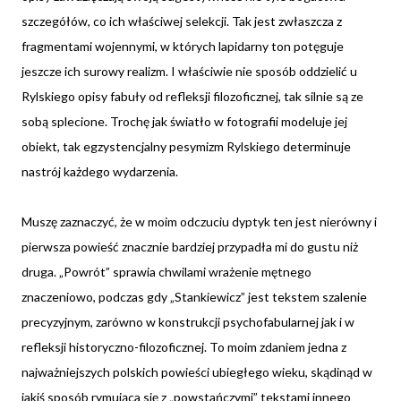
szczegółów, co ich właściwej selekcji. Tak jest zwłaszcza z
fragmentami wojennymi, w których lapidarny ton potęguje
jeszcze ich surowy realizm. I właściwie nie sposób oddzielić u
Rylskiego opisy fabuły od refleksji filozoficznej, tak silnie są ze
sobą splecione. Trochę jak światło w fotografii modeluje jej
obiekt, tak egzystencjalny pesymizm Rylskiego determinuje
nastrój każdego wydarzenia.
Muszę zaznaczyć, że w moim odczuciu dyptyk ten jest nierówny i
pierwsza powieść znacznie bardziej przypadła mi do gustu niż
druga. „Powrót” sprawia chwilami wrażenie mętnego
znaczeniowo, podczas gdy „Stankiewicz” jest tekstem szalenie
precyzyjnym, zarówno w konstrukcji psychofabularnej jak i w
refleksji historyczno-filozoficznej. To moim zdaniem jedna z
najważniejszych polskich powieści ubiegłego wieku, skądinąd w
jakiś sposób rymująca się z „powstańczymi” tekstami innego