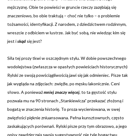
mężczyznę. Obie te powieści w gruncie rzeczy zazębiają się
znaczeniowo, bo obie traktują – choć nie tylko – o problemie
tożsamości, identyfikacji. Z narodem, z dziedzictwem rodzinnym,
wreszcie z odbiciem w lustrze. Jak być sobą, nie wiedząc kim się
jest i
skąd
się jest?
Siła tej prozy tkwi w oszczędnym stylu. W dobie powszechnego
wodolejstwa (zwłaszcza w opasłych powieściach historycznych)
Rylski ze swoją powściągliwością jawi się jak odmieniec. Pisze tak
jak wygląda na zdjęciach: zwięźle, po męsku lakonicznie. Ceni
słowo. A ponieważ
mniej znaczy więcej
, to ta gęstość stylu
pozwala mu na 90 stronach „Stankiewicza” przekazać złożoną i
bogatą w znaczenia historię. To proza wycieniowana, w swej
zwięzłości pięknie zniuansowana. Pełna kunsztownych, często
zaskakujących porównań. Rylski pisze przy tym obrazowo, a jego
opisy zawdzięczają swoją sugestywność nie tyle bogactwu