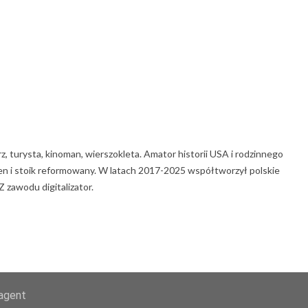
rz, turysta, kinoman, wierszokleta. Amator historii USA i rodzinnego
 Zen i stoik reformowany. W latach 2017-2025 współtworzył polskie
 zawodu digitalizator.
-agent