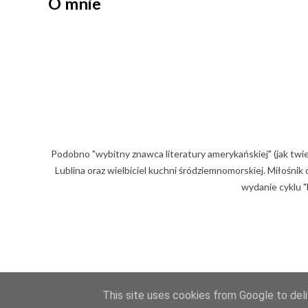
O mnie
Podobno "wybitny znawca literatury amerykańskiej" (jak twi
Lublina oraz wielbiciel kuchni śródziemnomorskiej. Miłośni
wydanie cyklu "
This site uses cookies from Google to deliv