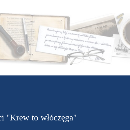
Przejdź do głównej zawartości
ści "Krew to włóczęga"