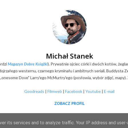
Michał Stanek
erdzi
Magazyn Dobre Książki
). Prywatnie ojciec córki i dwóch kotów, żegla
k dojrzałego westernu, czarnego kryminału i ambitnych seriali. Buddysta
Lonesome Dove" Larry'ego McMurtry'ego (posłowia, wybór zdjęć, mapy). Z
Goodreads
|
Filmweb
|
Facebook
|
Youtube
|
E-mail
ZOBACZ PROFIL
er its services and to analyze traffic. Your IP address and user
Obsługiwane przez usługę Blogger