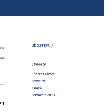
UDOSTĘPNIJ
o za
więc
Etykiety
Charras Pierre
Francuzi
Książki
Lektura z 2013
ej