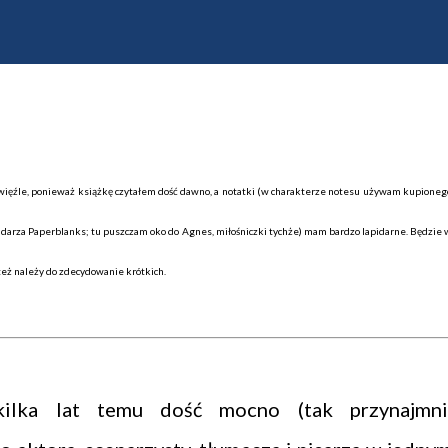
zwięźle, ponieważ
książkę czytałem dość dawno
, a notatki (w charakterze notesu używam kupioneg
darza Paperblanks; tu puszczam oko do Agnes, miłośniczki tychże) mam bardzo lapidarne. Będzie 
 też należy do zdecydowanie krótkich.
ilka lat temu dość mocno (tak przynajmni