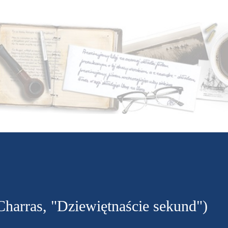
Przejdź do głównej zawartości
 Charras, "Dziewiętnaście sekund")