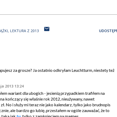
IĄŻKI
LEKTURA Z 2013
UDOSTĘPN
upujesz za grosze? Ja ostatnio odkryłam Leuchtturm, niestety też
ja 2013 13:24
łem wariant dla ubogich - jesienią przypadkiem trafiłem na
z na kończący się właśnie rok 2012, nieużywany, nawet
ł. No i służy mi teraz nie jako kalendarz, tylko jako brudnopis
cznie, ale bardzo go lubię, przestałem w ogóle zauważać, że to
- taka jak
tu
, tylko z zamknięciem na magnes.