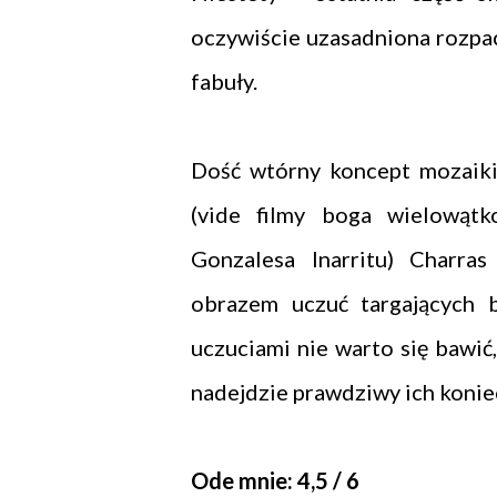
oczywiście uzasadniona rozpac
fabuły.
Dość wtórny koncept mozaiki
(vide filmy boga wielowątk
Gonzalesa Inarritu) Charra
obrazem uczuć targających b
uczuciami nie warto się bawić
nadejdzie prawdziwy ich koniec -
Ode mnie: 4,5 / 6