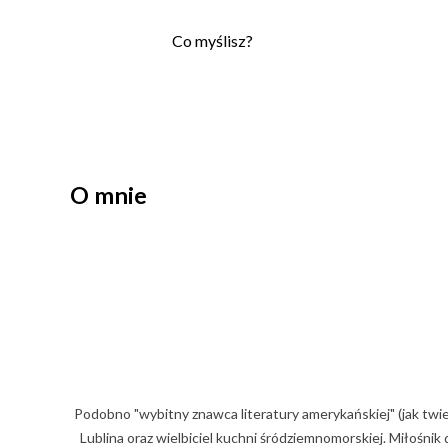
P
Co myślisz?
r
z
e
ś
l
i
O mnie
j
k
o
m
e
n
t
a
r
z
Podobno "wybitny znawca literatury amerykańskiej" (jak twi
Lublina oraz wielbiciel kuchni śródziemnomorskiej. Miłośni