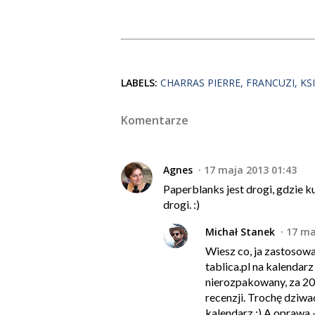
LABELS:
CHARRAS PIERRE
FRANCUZI
KS
Komentarze
Agnes
17 maja 2013 01:43
Paperblanks jest drogi, gdzie k
drogi. :)
Michał Stanek
17 ma
Wiesz co, ja zastosowa
tablica.pl na kalendar
nierozpakowany, za 20 z
recenzji. Trochę dziwa
kalendarz :) A oprawa 