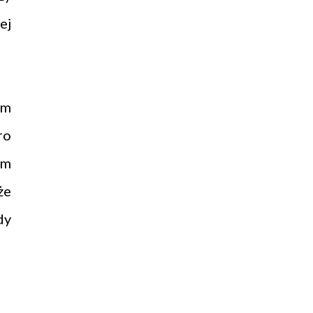
ej
em
ro
ym
że
dy