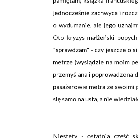
pamiętam) książka francuskiego
jednocześnie zachwyca i rozcza
o wydumanie, ale jego uznaj
Oto kryzys małżeński popych
"sprawdzam" - czy jeszcze o si
metrze (wysiądzie na moim pero
przemyślana i poprowadzona dra
pasażerowie metra ze swoimi p
się samo na usta, a nie wiedział
Niestety - ostatnia część s