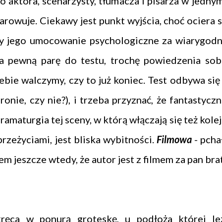
 aktora, scenarzysty, tłumacza i pisarza w jednym
rowuje. Ciekawy jest punkt wyjścia, choć ociera s
my jego umocowanie psychologiczne za wiarygodn
a pewną parę do testu, trochę powiedzenia sob
ebie walczymy, czy to już koniec. Test odbywa się
nie, czy nie?), i trzeba przyznać, że fantastyczn
maturgia tej sceny, w którą włączają się też kolej
rzeżyciami, jest bliska wybitności.
Filmowa
- pcha
em jeszcze wtedy, że autor jest z filmem za pan brat
kręca w ponurą groteskę, u podłoża której le