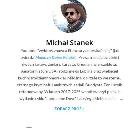
l
i
j
k
o
m
e
Michał Stanek
n
Podobno "wybitny znawca literatury amerykańskiej" (jak
t
a
twierdzi
Magazyn Dobre Książki
). Prywatnie ojciec córki i
r
dwóch kotów, żeglarz, turysta, kinoman, wierszokleta.
z
Amator historii USA i rodzinnego Lublina oraz wielbiciel
kuchni śródziemnomorskiej. Miłośnik dojrzałego westernu,
czarnego kryminału i ambitnych seriali. Buddysta Zen i stoik
reformowany. W latach 2017-2025 współtworzył polskie
wydanie cyklu "Lonesome Dove" Larry'ego McMurtry'ego
(posłowia, wybór zdjęć, mapy). Z zawodu digitalizator.
ZOBACZ PROFIL
Goodreads
|
Filmweb
|
Facebook
|
Youtube
|
E-mail