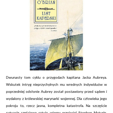
Dwunasty tom cyklu o przygodach kapitana Jacka Aubreya.
Wskutek intryg nieprzychylnych mu wrednych indywiduów w
poprzedniej odsłonie Aubrey został postawiony przed sądem i
wydalony z królewskiej marynarki wojennej. Dla człowieka jego
pokroju to, rzecz jasna, kompletna katastrofa. Na szczęście
sytuację częściowo ratuje wierny przyjaciel Stephen Maturin,