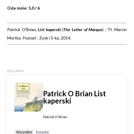
Ode mnie: 5,0 / 6
Patrick O'Brian,
List kaperski
(
The Letter of Marque
) ; Tł. Marcin
Mortka. Poznań : Zysk i S-ka, 2014.