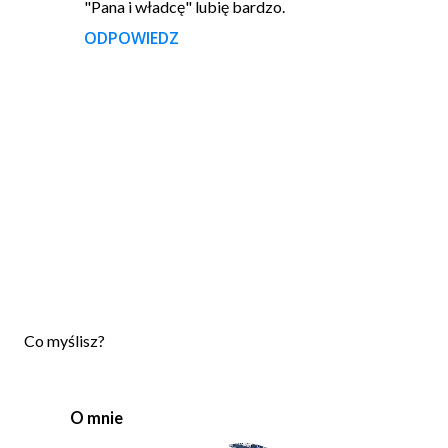
"Pana i władcę" lubię bardzo.
ODPOWIEDZ
P
Co myślisz?
r
z
e
O mnie
ś