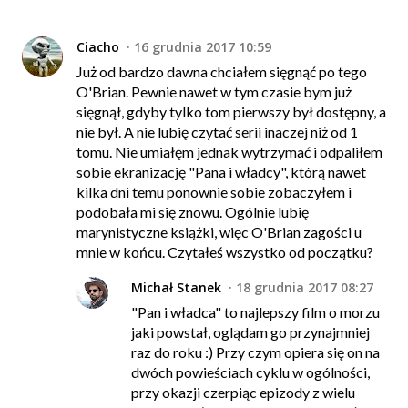
Ciacho
16 grudnia 2017 10:59
Już od bardzo dawna chciałem sięgnąć po tego
O'Brian. Pewnie nawet w tym czasie bym już
sięgnął, gdyby tylko tom pierwszy był dostępny, a
nie był. A nie lubię czytać serii inaczej niż od 1
tomu. Nie umiałęm jednak wytrzymać i odpaliłem
sobie ekranizację "Pana i władcy", którą nawet
kilka dni temu ponownie sobie zobaczyłem i
podobała mi się znowu. Ogólnie lubię
marynistyczne książki, więc O'Brian zagości u
mnie w końcu. Czytałeś wszystko od początku?
Michał Stanek
18 grudnia 2017 08:27
"Pan i władca" to najlepszy film o morzu
jaki powstał, oglądam go przynajmniej
raz do roku :) Przy czym opiera się on na
dwóch powieściach cyklu w ogólności,
przy okazji czerpiąc epizody z wielu