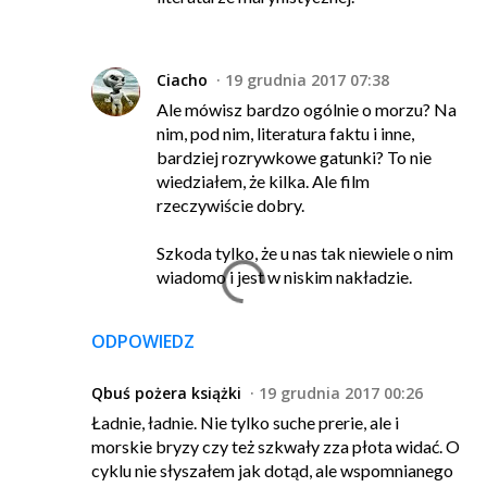
Ciacho
19 grudnia 2017 07:38
Ale mówisz bardzo ogólnie o morzu? Na
nim, pod nim, literatura faktu i inne,
bardziej rozrywkowe gatunki? To nie
wiedziałem, że kilka. Ale film
rzeczywiście dobry.
Szkoda tylko, że u nas tak niewiele o nim
wiadomo i jest w niskim nakładzie.
ODPOWIEDZ
Qbuś pożera książki
19 grudnia 2017 00:26
Ładnie, ładnie. Nie tylko suche prerie, ale i
morskie bryzy czy też szkwały zza płota widać. O
cyklu nie słyszałem jak dotąd, ale wspomnianego