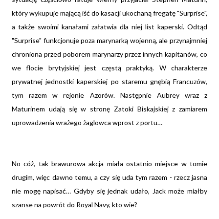
który wykupuje mającą iść do kasacji ukochaną fregatę "Surprise",
a także swoimi kanałami załatwia dla niej list kaperski. Odtąd
"Surprise" funkcjonuje poza marynarką wojenną, ale przynajmniej
chroniona przed poborem marynarzy przez innych kapitanów, co
we flocie brytyjskiej jest częstą praktyką. W charakterze
prywatnej jednostki kaperskiej po staremu gnębią Francuzów,
tym razem w rejonie Azorów. Następnie Aubrey wraz z
Maturinem udają się w stronę Zatoki Biskajskiej z zamiarem
uprowadzenia wrażego żaglowca wprost z portu…
No cóż, tak brawurowa akcja miała ostatnio miejsce w tomie
drugim, więc dawno temu, a czy się uda tym razem - rzecz jasna
nie mogę napisać… Gdyby się jednak udało, Jack może miałby
szanse na powrót do Royal Navy, kto wie?