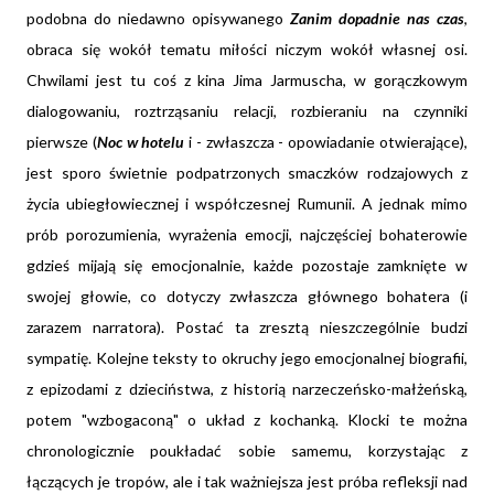
podobna do niedawno opisywanego
Zanim dopadnie nas czas
,
obraca się wokół tematu miłości niczym wokół własnej osi.
Chwilami jest tu coś z kina Jima Jarmuscha, w gorączkowym
dialogowaniu, roztrząsaniu relacji, rozbieraniu na czynniki
pierwsze (
Noc w hotelu
i - zwłaszcza - opowiadanie otwierające),
jest sporo świetnie podpatrzonych smaczków rodzajowych z
życia ubiegłowiecznej i współczesnej Rumunii. A jednak mimo
prób porozumienia, wyrażenia emocji, najczęściej bohaterowie
gdzieś mijają się emocjonalnie, każde pozostaje zamknięte w
swojej głowie, co dotyczy zwłaszcza głównego bohatera (i
zarazem narratora). Postać ta zresztą nieszczególnie budzi
sympatię. Kolejne teksty to okruchy jego emocjonalnej biografii,
z epizodami z dzieciństwa, z historią narzeczeńsko-małżeńską,
potem "wzbogaconą" o układ z kochanką. Klocki te można
chronologicznie poukładać sobie samemu, korzystając z
łączących je tropów, ale i tak ważniejsza jest próba refleksji nad