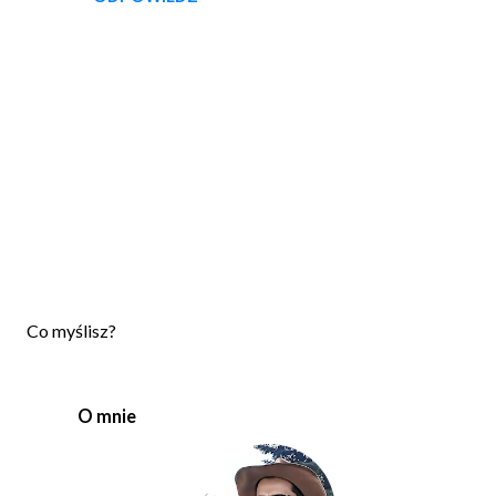
P
Co myślisz?
r
z
e
O mnie
ś
l
i