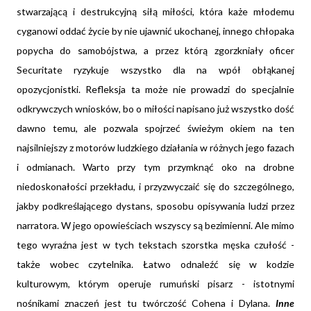
stwarzającą i destrukcyjną siłą miłości, która każe młodemu
cyganowi oddać życie by nie ujawnić ukochanej, innego chłopaka
popycha do samobójstwa, a przez którą zgorzkniały oficer
Securitate ryzykuje wszystko dla na wpół obłąkanej
opozycjonistki. Refleksja ta może nie prowadzi do specjalnie
odkrywczych wniosków, bo o miłości napisano już wszystko dość
dawno temu, ale pozwala spojrzeć świeżym okiem na ten
najsilniejszy z motorów ludzkiego działania w różnych jego fazach
i odmianach. Warto przy tym przymknąć oko na drobne
niedoskonałości przekładu, i przyzwyczaić się do szczególnego,
jakby podkreślającego dystans, sposobu opisywania ludzi przez
narratora. W jego opowieściach wszyscy są bezimienni. Ale mimo
tego wyraźna jest w tych tekstach szorstka męska czułość -
także wobec czytelnika. Łatwo odnaleźć się w kodzie
kulturowym, którym operuje rumuński pisarz - istotnymi
nośnikami znaczeń jest tu twórczość Cohena i Dylana.
Inne