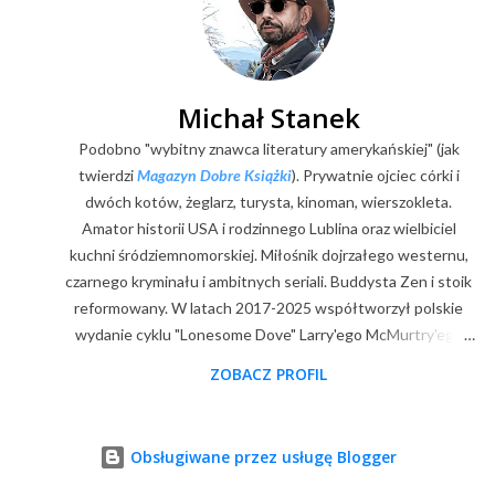
j
k
o
m
e
Michał Stanek
n
Podobno "wybitny znawca literatury amerykańskiej" (jak
t
a
twierdzi
Magazyn Dobre Książki
). Prywatnie ojciec córki i
r
dwóch kotów, żeglarz, turysta, kinoman, wierszokleta.
z
Amator historii USA i rodzinnego Lublina oraz wielbiciel
kuchni śródziemnomorskiej. Miłośnik dojrzałego westernu,
czarnego kryminału i ambitnych seriali. Buddysta Zen i stoik
reformowany. W latach 2017-2025 współtworzył polskie
wydanie cyklu "Lonesome Dove" Larry'ego McMurtry'ego
(posłowia, wybór zdjęć, mapy). Z zawodu digitalizator.
ZOBACZ PROFIL
Goodreads
|
Filmweb
|
Facebook
|
Youtube
|
E-mail
Obsługiwane przez usługę Blogger