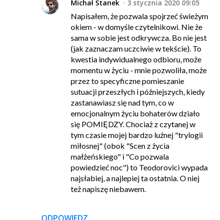
Michał Stanek
3 stycznia 2020 09:05
Napisałem, że pozwala spojrzeć świeżym
okiem - w domyśle czytelnikowi. Nie że
sama w sobie jest odkrywcza. Bo nie jest
(jak zaznaczam uczciwie w tekście). To
kwestia indywidualnego odbioru, może
momentu w życiu - mnie pozwoliła, może
przez to specyficzne pomieszanie
sutuacji przeszłych i późniejszych, kiedy
zastanawiasz się nad tym, co w
emocjonalnym życiu bohaterów działo
się POMIĘDZY. Chociaż z czytanej w
tym czasie mojej bardzo luźnej "trylogii
miłosnej" (obok "Scen z życia
małżeńskiego" i "Co pozwala
powiedzieć noc") to Teodorovici wypada
najsłabiej, a najlepiej ta ostatnia. O niej
też napiszę niebawem.
ODPOWIEDZ