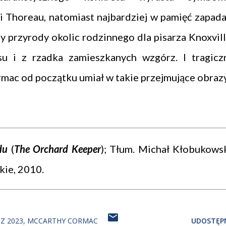
 Thoreau, natomiast najbardziej w pamięć zapada
sy przyrody okolic rodzinnego dla pisarza Knoxvill
su i z rzadka zamieszkanych wzgórz. I tragicz
rmac od początku umiał w takie przejmujące obrazy
du
(
The Orchard Keeper
); Tłum. Michał Kłobukowsk
ie, 2010.
Z 2023
MCCARTHY CORMAC
UDOSTĘPN