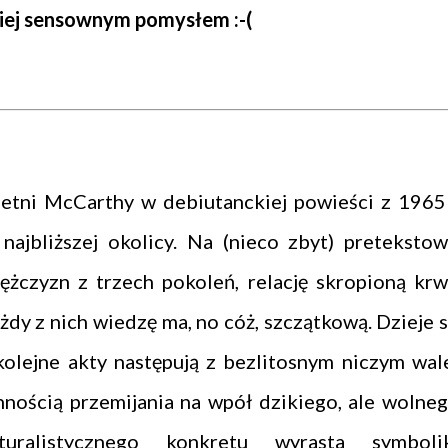
iej
sensownym pomysłem :-(
tni McCarthy w debiutanckiej powieści z 1965 
najbliższej okolicy. Na (nieco zbyt) pretekstow
mężczyzn z trzech pokoleń, relację skropioną krw
żdy z nich wiedzę ma, no cóż, szczątkową. Dzieje s
kolejne akty następują z bezlitosnym niczym wal
nością przemijania na wpół dzikiego, ale wolneg
uralistycznego konkretu wyrasta symboli