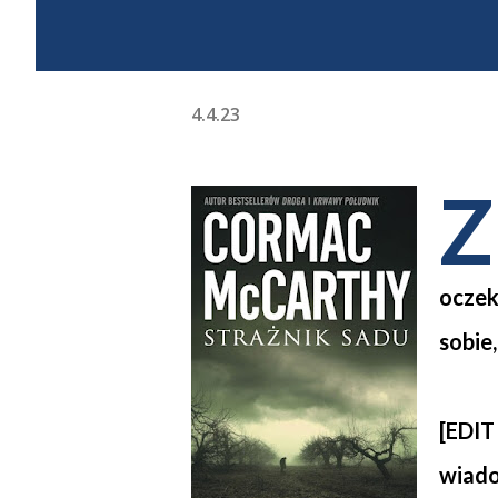
4.4.23
Z
oczek
sobie
[EDIT
wiado