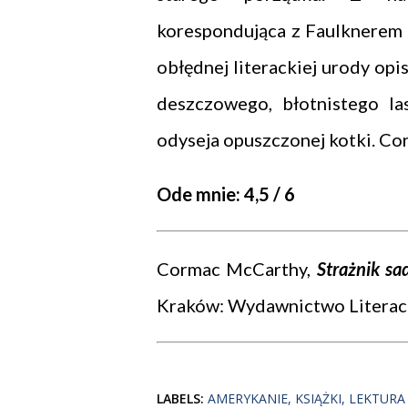
korespondująca z Faulknerem i
obłędnej literackiej urody opi
deszczowego, błotnistego la
odyseja opuszczonej kotki. Co
Ode mnie: 4,5 / 6
Cormac McCarthy,
Strażnik sa
Kraków: Wydawnictwo Literack
LABELS:
AMERYKANIE
KSIĄŻKI
LEKTURA 