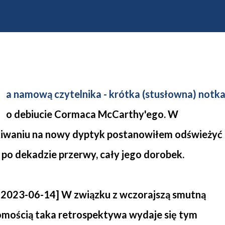
a namową czytelnika - krótka (stusłowna) notk
o debiucie Cormaca McCarthy'ego. W
iwaniu na nowy dyptyk postanowiłem odświeżyć
, po dekadzie przerwy, cały jego dorobek.
 2023-06-14] W związku z wczorajszą smutną
mością taka retrospektywa wydaje się
tym