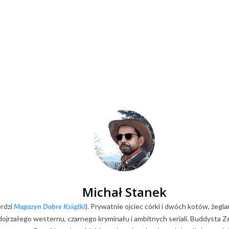
Michał Stanek
erdzi
Magazyn Dobre Książki
). Prywatnie ojciec córki i dwóch kotów, żegla
k dojrzałego westernu, czarnego kryminału i ambitnych seriali. Buddysta