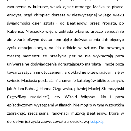
zanurzenie w kulturze, wszak ojciec młodego Maćka to pisarz-
erudyta, stąd chłopiec dorasta w niezwyczajnej w jego wieku
świadomości dzieł sztuki - od Beatlesów, przez Prousta, po
Rubensa. Nierzadko więc przekłada własne, uroczo sensualnie
ale z żartobliwym dystansem ujęte doświadczenia chłopięcego
życia emocjonalnego, na ich odbicie w sztuce. Do pewnego
zresztą momentu te przeżycia per se nie wykraczają poza
uniwersalne doświadczenia dorastającego małolata - może poza
towarzyszącym im otoczeniem, a dokładnie przewijającymi się w
świecie Maciusia postaciami znanymi z katalogów bibliotecznych,
jak Adam Bahdaj, Hanna Ożgowska, później Maciej Słomczyński
("zgryźliwy rudzielec"), czy Witold Wirpsza. No i poza
epizodycznymi występami w filmach. Nie mogło w tym wszystkim
zabraknąć, rzecz jasna, fascynacji muzyką Beatlesów, która w
dorosłym już życiu zaowocowała arcyciekawą
książką
.