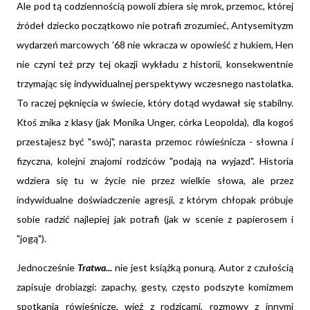
Ale pod tą codziennością powoli zbiera się mrok, przemoc, której
źródeł dziecko początkowo nie potrafi zrozumieć, Antysemityzm
wydarzeń marcowych ’68 nie wkracza w opowieść z hukiem, Hen
nie czyni też przy tej okazji wykładu z historii, konsekwentnie
trzymając się indywidualnej perspektywy wczesnego nastolatka.
To raczej pęknięcia w świecie, który dotąd wydawał się stabilny.
Ktoś znika z klasy (jak Monika Unger, córka Leopolda), dla kogoś
przestajesz być "swój", narasta przemoc rówieśnicza - słowna i
fizyczna, kolejni znajomi rodziców "podają na wyjazd". Historia
wdziera się tu w życie nie przez wielkie słowa, ale przez
indywidualne doświadczenie agresji, z którym chłopak próbuje
sobie radzić najlepiej jak potrafi (jak w scenie z papierosem i
"jogą").
Jednocześnie
Tratwa...
nie jest książką ponurą. Autor z czułością
zapisuje drobiazgi: zapachy, gesty, często podszyte komizmem
spotkania rówieśnicze, więź z rodzicami, rozmowy z innymi