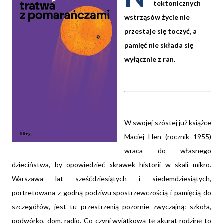
tektonicznych
wstrząsów życie nie
przestaje się toczyć,
a
pamięć nie składa się
wyłącznie z ran
.
W swojej szóstej już książce
Maciej Hen (rocznik 1955)
wraca do własnego
dzieciństwa, by opowiedzieć skrawek historii w skali mikro.
Warszawa lat sześćdziesiątych i siedemdziesiątych,
portretowana z godną podziwu spostrzewczością i pamięcią do
szczegółów, jest tu przestrzenią pozornie zwyczajną: szkoła,
podwórko, dom, radio. Co czyni wyjątkową tę akurat rodzinę to