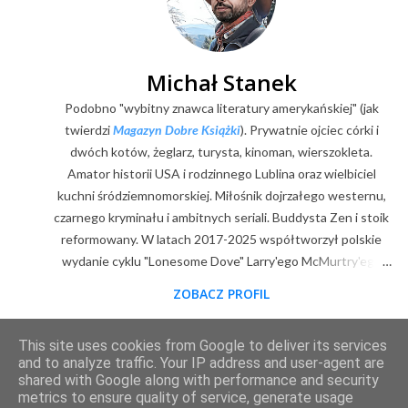
Michał Stanek
Podobno "wybitny znawca literatury amerykańskiej" (jak
twierdzi
Magazyn Dobre Książki
). Prywatnie ojciec córki i
dwóch kotów, żeglarz, turysta, kinoman, wierszokleta.
Amator historii USA i rodzinnego Lublina oraz wielbiciel
kuchni śródziemnomorskiej. Miłośnik dojrzałego westernu,
czarnego kryminału i ambitnych seriali. Buddysta Zen i stoik
reformowany. W latach 2017-2025 współtworzył polskie
wydanie cyklu "Lonesome Dove" Larry'ego McMurtry'ego
(posłowia, wybór zdjęć, mapy). Z zawodu digitalizator.
ZOBACZ PROFIL
Goodreads
|
Filmweb
|
Facebook
|
Youtube
|
E-mail
This site uses cookies from Google to deliver its services
Obsługiwane przez usługę Blogger
and to analyze traffic. Your IP address and user-agent are
shared with Google along with performance and security
metrics to ensure quality of service, generate usage
2011-2025 © content & design by Michał Stanek. Kopiowanie materiałów wyłącznie za