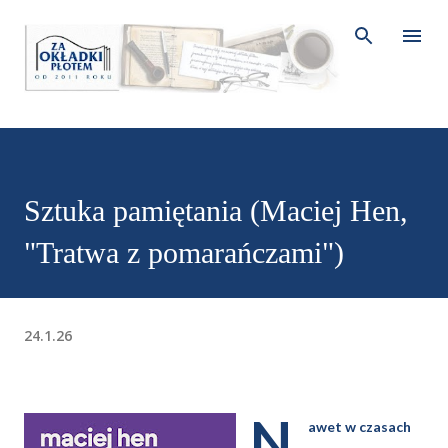
Przejdź do głównej zawartości
Sztuka pamiętania (Maciej Hen,
"Tratwa z pomarańczami")
24.1.26
N
awet w czasach